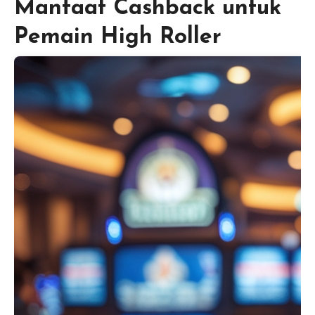
Manfaat Cashback untuk
Pemain High Roller