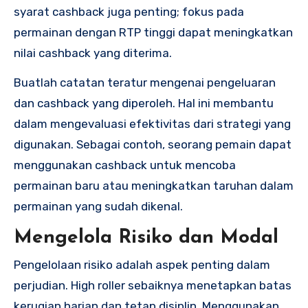
syarat cashback juga penting; fokus pada
permainan dengan RTP tinggi dapat meningkatkan
nilai cashback yang diterima.
Buatlah catatan teratur mengenai pengeluaran
dan cashback yang diperoleh. Hal ini membantu
dalam mengevaluasi efektivitas dari strategi yang
digunakan. Sebagai contoh, seorang pemain dapat
menggunakan cashback untuk mencoba
permainan baru atau meningkatkan taruhan dalam
permainan yang sudah dikenal.
Mengelola Risiko dan Modal
Pengelolaan risiko adalah aspek penting dalam
perjudian. High roller sebaiknya menetapkan batas
kerugian harian dan tetap disiplin. Menggunakan