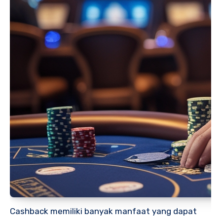
Cashback memiliki banyak manfaat yang dapat