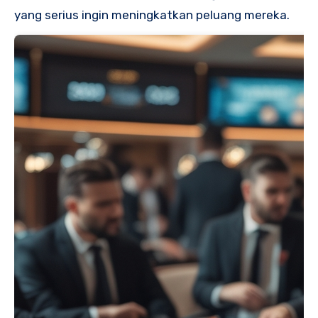
yang serius ingin meningkatkan peluang mereka.