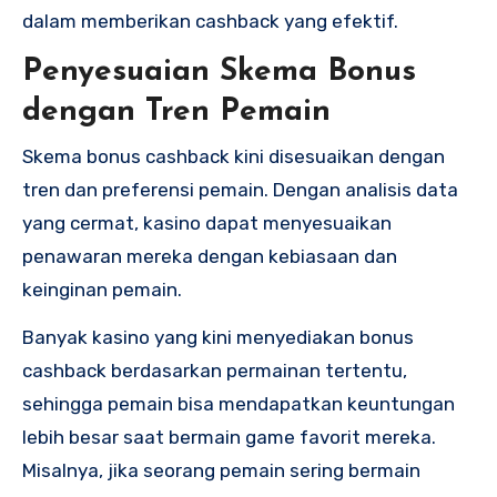
dalam memberikan cashback yang efektif.
Penyesuaian Skema Bonus
dengan Tren Pemain
Skema bonus cashback kini disesuaikan dengan
tren dan preferensi pemain. Dengan analisis data
yang cermat, kasino dapat menyesuaikan
penawaran mereka dengan kebiasaan dan
keinginan pemain.
Banyak kasino yang kini menyediakan bonus
cashback berdasarkan permainan tertentu,
sehingga pemain bisa mendapatkan keuntungan
lebih besar saat bermain game favorit mereka.
Misalnya, jika seorang pemain sering bermain