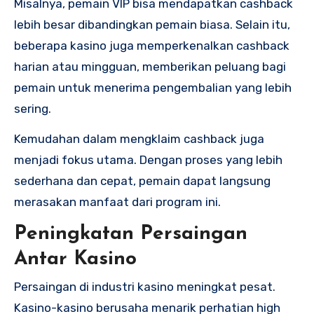
Misalnya, pemain VIP bisa mendapatkan cashback
lebih besar dibandingkan pemain biasa. Selain itu,
beberapa kasino juga memperkenalkan cashback
harian atau mingguan, memberikan peluang bagi
pemain untuk menerima pengembalian yang lebih
sering.
Kemudahan dalam mengklaim cashback juga
menjadi fokus utama. Dengan proses yang lebih
sederhana dan cepat, pemain dapat langsung
merasakan manfaat dari program ini.
Peningkatan Persaingan
Antar Kasino
Persaingan di industri kasino meningkat pesat.
Kasino-kasino berusaha menarik perhatian high