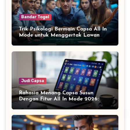
Bandar Togel
Trik Psikologi Bermain Capsa All In
Mode untuk Menggertak Lawan
dengan Efektif
Judi Capsa
Rahasia Menang Capsa Susun
Dengan Fitur All In Mode 2026:
Strategi Unggul untuk Pemain
Cerdas