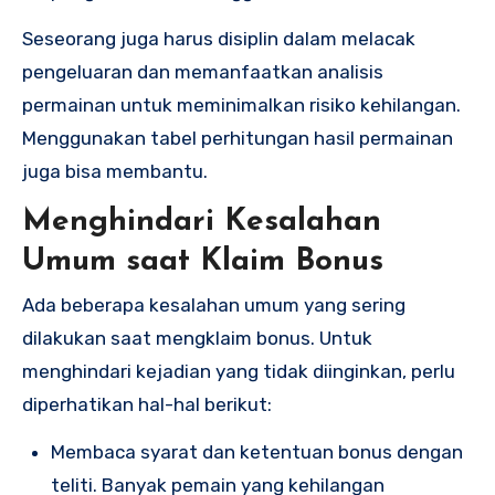
Seseorang juga harus disiplin dalam melacak
pengeluaran dan memanfaatkan analisis
permainan untuk meminimalkan risiko kehilangan.
Menggunakan tabel perhitungan hasil permainan
juga bisa membantu.
Menghindari Kesalahan
Umum saat Klaim Bonus
Ada beberapa kesalahan umum yang sering
dilakukan saat mengklaim bonus. Untuk
menghindari kejadian yang tidak diinginkan, perlu
diperhatikan hal-hal berikut:
Membaca syarat dan ketentuan bonus dengan
teliti. Banyak pemain yang kehilangan