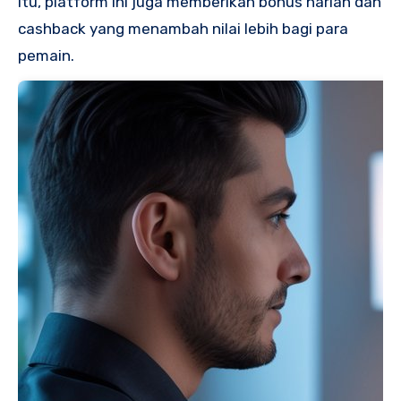
itu, platform ini juga memberikan bonus harian dan
cashback yang menambah nilai lebih bagi para
pemain.