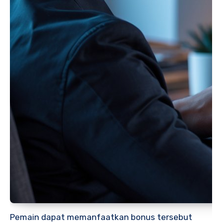
Pemain dapat memanfaatkan bonus tersebut