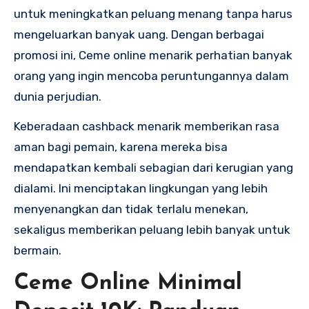
untuk meningkatkan peluang menang tanpa harus
mengeluarkan banyak uang. Dengan berbagai
promosi ini, Ceme online menarik perhatian banyak
orang yang ingin mencoba peruntungannya dalam
dunia perjudian.
Keberadaan cashback menarik memberikan rasa
aman bagi pemain, karena mereka bisa
mendapatkan kembali sebagian dari kerugian yang
dialami. Ini menciptakan lingkungan yang lebih
menyenangkan dan tidak terlalu menekan,
sekaligus memberikan peluang lebih banyak untuk
bermain.
Ceme Online Minimal