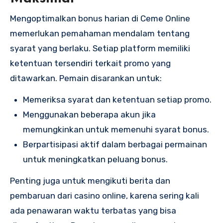
Mengoptimalkan bonus harian di Ceme Online
memerlukan pemahaman mendalam tentang
syarat yang berlaku. Setiap platform memiliki
ketentuan tersendiri terkait promo yang
ditawarkan. Pemain disarankan untuk:
Memeriksa syarat dan ketentuan setiap promo.
Menggunakan beberapa akun jika
memungkinkan untuk memenuhi syarat bonus.
Berpartisipasi aktif dalam berbagai permainan
untuk meningkatkan peluang bonus.
Penting juga untuk mengikuti berita dan
pembaruan dari casino online, karena sering kali
ada penawaran waktu terbatas yang bisa