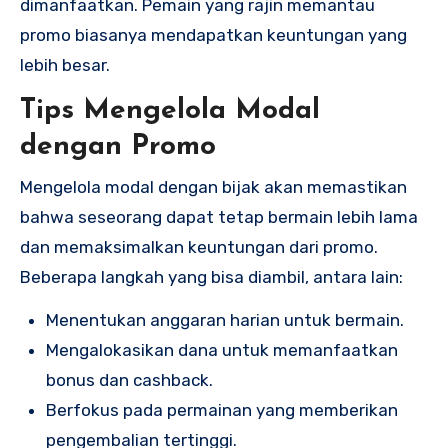
dimanfaatkan. Pemain yang rajin memantau
promo biasanya mendapatkan keuntungan yang
lebih besar.
Tips Mengelola Modal
dengan Promo
Mengelola modal dengan bijak akan memastikan
bahwa seseorang dapat tetap bermain lebih lama
dan memaksimalkan keuntungan dari promo.
Beberapa langkah yang bisa diambil, antara lain:
Menentukan anggaran harian untuk bermain.
Mengalokasikan dana untuk memanfaatkan
bonus dan cashback.
Berfokus pada permainan yang memberikan
pengembalian tertinggi.