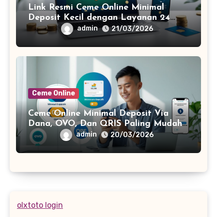
Link Resmi Ceme Online Minimal
Deposit Kecil dengan Layanan 24
Jam Terpercaya
admin
21/03/2026
Ceme Online
Ceme Online Minimal Deposit Via
Dana, OVO, Dan QRIS Paling Mudah
untuk Pemula
admin
20/03/2026
olxtoto login