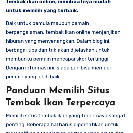
tembak ikan online, membuatnya mudah
untuk memilih yang terbaik.
Baik untuk pemula maupun pemain
berpengalaman, tembak ikan online menjanjikan
hiburan yang menyenangkan. Dalam blog ini,
berbagai tips dan trik akan dijelaskan untuk
membantu pemain mencapai skor tertinggi.
Dengan informasi ini, siapa pun bisa menjadi
pemain yang lebih baik.
Panduan Memilih Situs
Tembak Ikan Terpercaya
Memilih situs tembak ikan yang terpercaya sangat
penting. Beberapa hal harus diperhatikan untuk