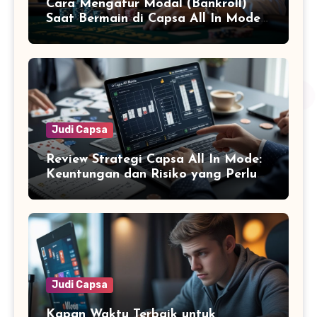
Cara Mengatur Modal (Bankroll)
Saat Bermain di Capsa All In Mode
Secara Efektif
Judi Capsa
Review Strategi Capsa All In Mode:
Keuntungan dan Risiko yang Perlu
Diketahui
Judi Capsa
Kapan Waktu Terbaik untuk