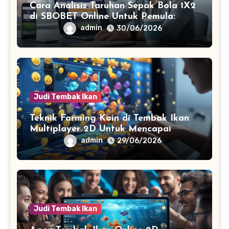
Cara Analisis Taruhan Sepak Bola 1X2
di SBOBET Online Untuk Pemula:
Panduan Lengkap dan Praktis
admin
30/06/2026
Judi Tembak Ikan
Teknik Farming Koin di Tembak Ikan
Multiplayer 2D Untuk Mencapai
Kekayaan Cepat
admin
29/06/2026
Judi Tembak Ikan