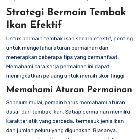
Strategi Bermain Tembak
Ikan Efektif
Untuk bermain tembak ikan secara efektif, penting
untuk mengetahui aturan permainan dan
menerapkan beberapa tips yang bermanfaat.
Memahami cara kerja permainan ini dapat
meningkatkan peluang untuk meraih skor tinggi.
Memahami Aturan Permainan
Sebelum mulai, pemain harus memahami aturan
dasar dari tembak ikan. Setiap permainan memiliki
karakteristik yang berbeda, termasuk jenis ikan
dan jumlah peluru yang digunakan. Biasanya,