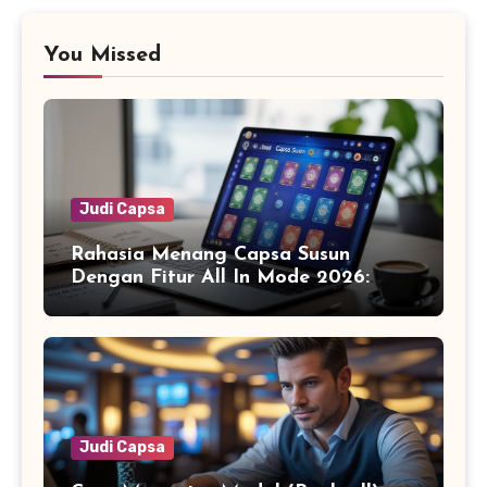
You Missed
Judi Capsa
Rahasia Menang Capsa Susun
Dengan Fitur All In Mode 2026:
Strategi Unggul untuk Pemain
Cerdas
Judi Capsa