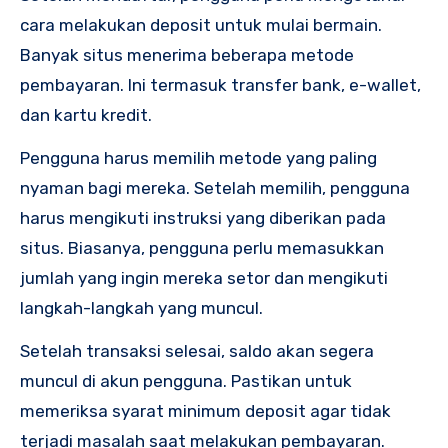
cara melakukan deposit untuk mulai bermain.
Banyak situs menerima beberapa metode
pembayaran. Ini termasuk transfer bank, e-wallet,
dan kartu kredit.
Pengguna harus memilih metode yang paling
nyaman bagi mereka. Setelah memilih, pengguna
harus mengikuti instruksi yang diberikan pada
situs. Biasanya, pengguna perlu memasukkan
jumlah yang ingin mereka setor dan mengikuti
langkah-langkah yang muncul.
Setelah transaksi selesai, saldo akan segera
muncul di akun pengguna. Pastikan untuk
memeriksa syarat minimum deposit agar tidak
terjadi masalah saat melakukan pembayaran.