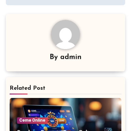
By
admin
Related Post
Ceme Online