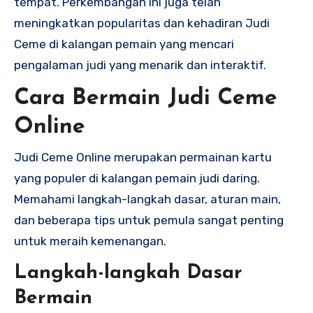
tempat. Perkembangan ini juga telah
meningkatkan popularitas dan kehadiran Judi
Ceme di kalangan pemain yang mencari
pengalaman judi yang menarik dan interaktif.
Cara Bermain Judi Ceme
Online
Judi Ceme Online merupakan permainan kartu
yang populer di kalangan pemain judi daring.
Memahami langkah-langkah dasar, aturan main,
dan beberapa tips untuk pemula sangat penting
untuk meraih kemenangan.
Langkah-langkah Dasar
Bermain