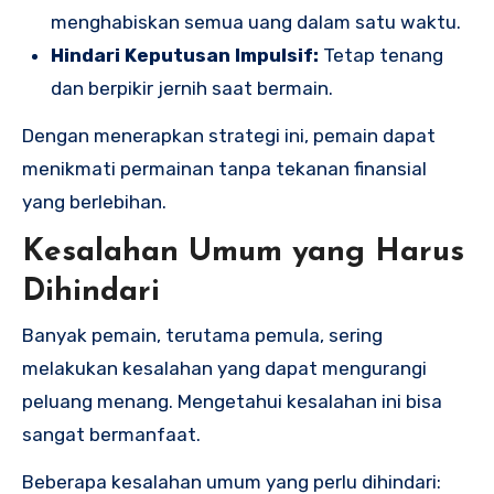
menghabiskan semua uang dalam satu waktu.
Hindari Keputusan Impulsif:
Tetap tenang
dan berpikir jernih saat bermain.
Dengan menerapkan strategi ini, pemain dapat
menikmati permainan tanpa tekanan finansial
yang berlebihan.
Kesalahan Umum yang Harus
Dihindari
Banyak pemain, terutama pemula, sering
melakukan kesalahan yang dapat mengurangi
peluang menang. Mengetahui kesalahan ini bisa
sangat bermanfaat.
Beberapa kesalahan umum yang perlu dihindari: