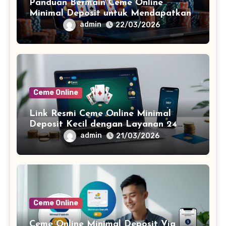
Panduan Bermain Ceme Online
Minimal Deposit untuk Mendapatkan
Jackpot dengan Strategi Efektif
admin
22/03/2026
Ceme Online
Link Resmi Ceme Online Minimal
Deposit Kecil dengan Layanan 24
Jam Terpercaya
admin
21/03/2026
Ceme Online
Ceme Online Minimal Deposit Via