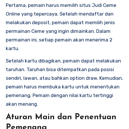
Pertama, pemain harus memilih situs Judi Ceme
Online yang tepercaya. Setelah mendaftar dan
melakukan deposit, pemain dapat memilih jenis
permainan Ceme yang ingin dimainkan. Dalam
permainan ini, setiap pemain akan menerima 2
kartu.
Setelah kartu dibagikan, pemain dapat melakukan
taruhan. Taruhan bisa ditempatkan pada posisi
sendiri, lawan, atau bahkan option draw. Kemudian,
pemain harus membuka kartu untuk menentukan
pemenang. Pemain dengan nilai kartu tertinggi
akan menang.
Aturan Main dan Penentuan
Pemenang