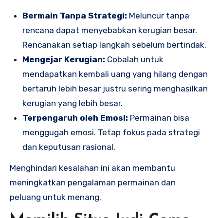
Bermain Tanpa Strategi:
Meluncur tanpa
rencana dapat menyebabkan kerugian besar.
Rencanakan setiap langkah sebelum bertindak.
Mengejar Kerugian:
Cobalah untuk
mendapatkan kembali uang yang hilang dengan
bertaruh lebih besar justru sering menghasilkan
kerugian yang lebih besar.
Terpengaruh oleh Emosi:
Permainan bisa
menggugah emosi. Tetap fokus pada strategi
dan keputusan rasional.
Menghindari kesalahan ini akan membantu
meningkatkan pengalaman permainan dan
peluang untuk menang.