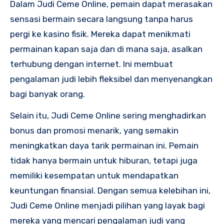
Dalam Judi Ceme Online, pemain dapat merasakan
sensasi bermain secara langsung tanpa harus
pergi ke kasino fisik. Mereka dapat menikmati
permainan kapan saja dan di mana saja, asalkan
terhubung dengan internet. Ini membuat
pengalaman judi lebih fleksibel dan menyenangkan
bagi banyak orang.
Selain itu, Judi Ceme Online sering menghadirkan
bonus dan promosi menarik, yang semakin
meningkatkan daya tarik permainan ini. Pemain
tidak hanya bermain untuk hiburan, tetapi juga
memiliki kesempatan untuk mendapatkan
keuntungan finansial. Dengan semua kelebihan ini,
Judi Ceme Online menjadi pilihan yang layak bagi
mereka yang mencari pengalaman judi yang