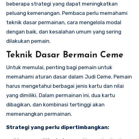
beberapa strategi yang dapat meningkatkan
peluang kemenangan. Pembaca perlu memahami
teknik dasar permainan, cara mengelola modal
dengan baik, dan kesalahan umum yang sering
dilakukan pemain.
Teknik Dasar Bermain Ceme
Untuk memulai, penting bagi pemain untuk
memahami aturan dasar dalam Judi Ceme. Pemain
harus mengetahui berbagai jenis kartu dan nilai
yang dimiliki. Dalam permainan ini, dua kartu
dibagikan, dan kombinasi tertinggi akan
memenangkan permainan.
Strategi yang perlu dipertimbangkan: