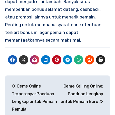
dapat menjadi nilai tambah. Banyak situs
memberikan bonus selamat datang, cashback,
atau promosi lainnya untuk menarik pemain.
Penting untuk membaca syarat dan ketentuan
terkait bonus ini agar pemain dapat
memanfaatkannya secara maksimal.
Post
Ceme Online
Ceme Keliling Online:
navigation
Terpercaya: Panduan
Panduan Lengkap
Lengkap untuk Pemain
untuk Pemain Baru
Pemula