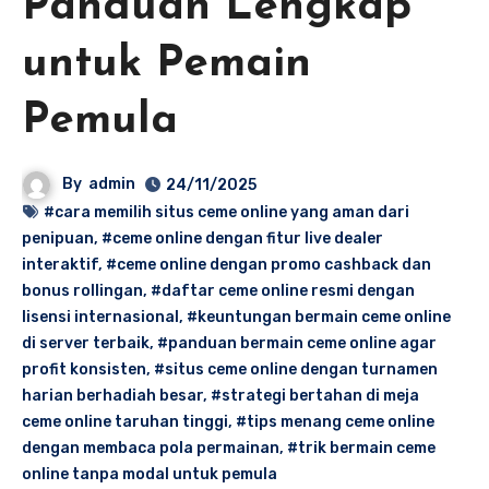
Panduan Lengkap
untuk Pemain
Pemula
By
admin
24/11/2025
#cara memilih situs ceme online yang aman dari
penipuan
,
#ceme online dengan fitur live dealer
interaktif
,
#ceme online dengan promo cashback dan
bonus rollingan
,
#daftar ceme online resmi dengan
lisensi internasional
,
#keuntungan bermain ceme online
di server terbaik
,
#panduan bermain ceme online agar
profit konsisten
,
#situs ceme online dengan turnamen
harian berhadiah besar
,
#strategi bertahan di meja
ceme online taruhan tinggi
,
#tips menang ceme online
dengan membaca pola permainan
,
#trik bermain ceme
online tanpa modal untuk pemula