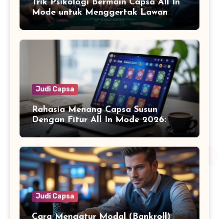
Trik Psikologi Bermain Capsa All In
Mode untuk Menggertak Lawan
dengan Efektif
Judi Capsa
Rahasia Menang Capsa Susun
Dengan Fitur All In Mode 2026:
Strategi Unggul untuk Pemain
Cerdas
Judi Capsa
Cara Mengatur Modal (Bankroll)