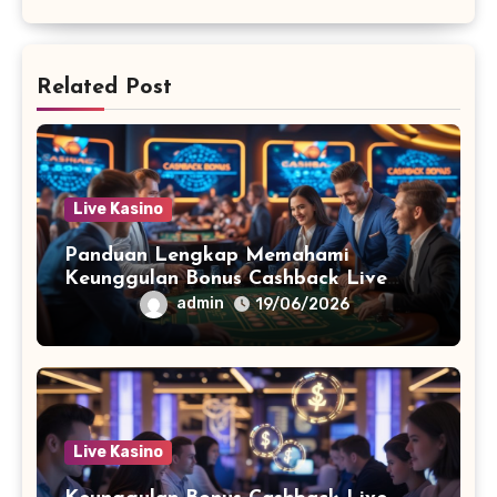
Related Post
Live Kasino
Panduan Lengkap Memahami
Keunggulan Bonus Cashback Live
Casino Tahun 2026
admin
19/06/2026
Live Kasino