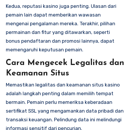
Kedua, reputasi kasino juga penting. Ulasan dari
pemain lain dapat memberikan wawasan
mengenai pengalaman mereka. Terakhir, pilihan
permainan dan fitur yang ditawarkan, seperti
bonus pendaftaran dan promosi lainnya, dapat
memengaruhi keputusan pemain.
Cara Mengecek Legalitas dan
Keamanan Situs
Memastikan legalitas dan keamanan situs kasino
adalah langkah penting dalam memilih tempat
bermain. Pemain perlu memeriksa keberadaan
sertifikat SSL yang mengamankan data pribadi dan
transaksi keuangan. Pelindung data ini melindungi
informasi sensitif dari pencurian.