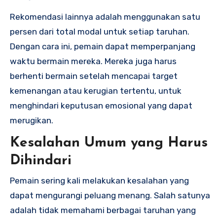
Rekomendasi lainnya adalah menggunakan satu
persen dari total modal untuk setiap taruhan.
Dengan cara ini, pemain dapat memperpanjang
waktu bermain mereka. Mereka juga harus
berhenti bermain setelah mencapai target
kemenangan atau kerugian tertentu, untuk
menghindari keputusan emosional yang dapat
merugikan.
Kesalahan Umum yang Harus
Dihindari
Pemain sering kali melakukan kesalahan yang
dapat mengurangi peluang menang. Salah satunya
adalah tidak memahami berbagai taruhan yang