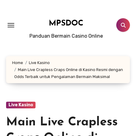
Skip
to
content
MPSDOC
Panduan Bermain Casino Online
Home
Live Kasino
Main Live Crapless Craps Online di Kasino Resmi dengan
Odds Terbaik untuk Pengalaman Bermain Maksimal
Live Kasino
Main Live Crapless