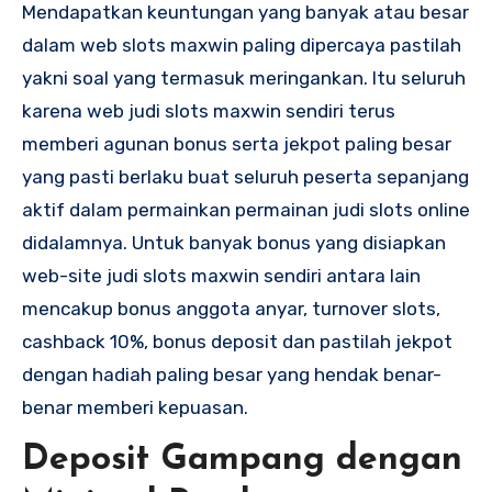
Mendapatkan keuntungan yang banyak atau besar
dalam web slots maxwin paling dipercaya pastilah
yakni soal yang termasuk meringankan. Itu seluruh
karena web judi slots maxwin sendiri terus
memberi agunan bonus serta jekpot paling besar
yang pasti berlaku buat seluruh peserta sepanjang
aktif dalam permainkan permainan judi slots online
didalamnya. Untuk banyak bonus yang disiapkan
web-site judi slots maxwin sendiri antara lain
mencakup bonus anggota anyar, turnover slots,
cashback 10%, bonus deposit dan pastilah jekpot
dengan hadiah paling besar yang hendak benar-
benar memberi kepuasan.
Deposit Gampang dengan