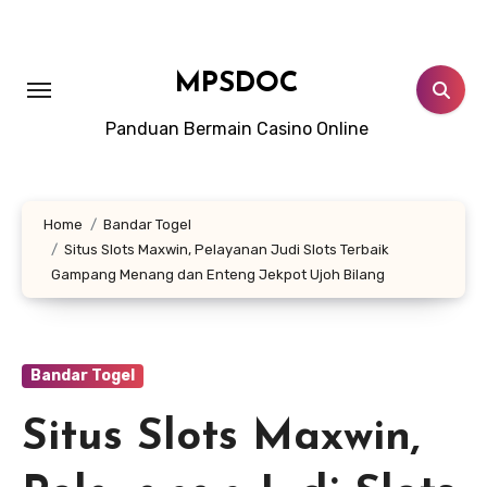
Skip
to
content
MPSDOC
Panduan Bermain Casino Online
Home
Bandar Togel
Situs Slots Maxwin, Pelayanan Judi Slots Terbaik
Gampang Menang dan Enteng Jekpot Ujoh Bilang
Bandar Togel
Situs Slots Maxwin,