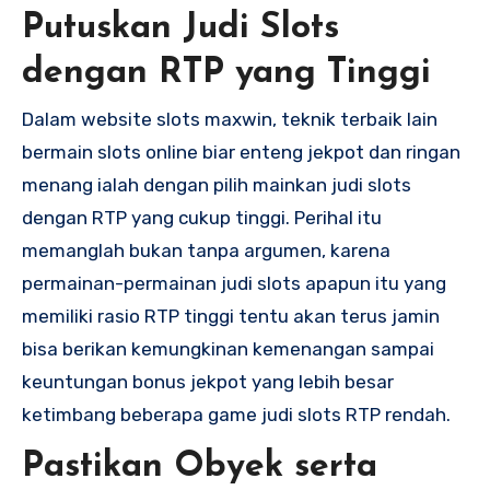
Putuskan Judi Slots
dengan RTP yang Tinggi
Dalam website slots maxwin, teknik terbaik lain
bermain slots online biar enteng jekpot dan ringan
menang ialah dengan pilih mainkan judi slots
dengan RTP yang cukup tinggi. Perihal itu
memanglah bukan tanpa argumen, karena
permainan-permainan judi slots apapun itu yang
memiliki rasio RTP tinggi tentu akan terus jamin
bisa berikan kemungkinan kemenangan sampai
keuntungan bonus jekpot yang lebih besar
ketimbang beberapa game judi slots RTP rendah.
Pastikan Obyek serta