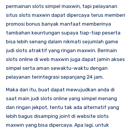
permainan slots simpel maxwin, tapi pelayanan
situs slots maxwin dapat dipercaya terus memberi
promosi bonus banyak manfaat memberinya
tambahan keuntungan supaya tiap-tiap peserta
bisa lebih senang dalam nikmati sejumlah game
judi slots atraktif yang ringan maxwin. Bermain
slots online di web maxwin juga dapat jamin akses
simpel serta aman sewaktu-waktu dengan
pelayanan terintegrasi sepanjang 24 jam.
Maka dari itu, buat dapat mewujudkan anda di
saat main judi slots online yang simpel menang
dan ringan jekpot, tentu tak ada alternatif yang
lebih bagus disamping joint di website slots
maxwin yang bisa dipercaya. Apa lagi, untuk