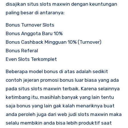
disajikan situs slots maxwin dengan keuntungan
paling besar di antaranya:
Bonus Turnover Slots
Bonus Anggota Baru 10%
Bonus Cashback Mingguan 10% (Turnover)
Bonus Referal
Even Slots Terkomplet
Beberapa model bonus di atas adalah sedikit
contoh jejeran promosi bonus luar biasa yang ada
pada situs slots maxwin terbaik. Karena selainnya
ketimbang itu, masihlah banyak yang lain tentu
saja bonus yang lain gak kalah menariknya buat
anda peroleh juga dari web judi slots maxwin maka
selalu membikin anda bisa lebih produktif saat