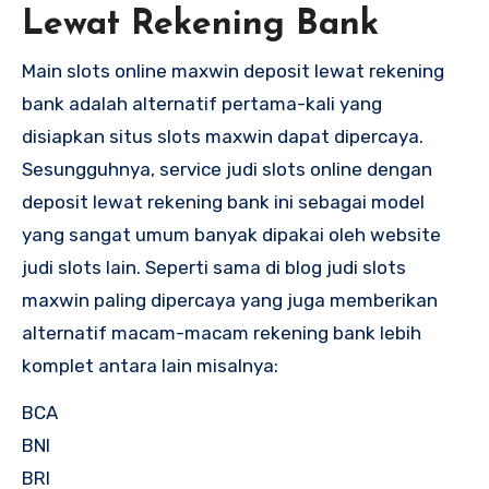
Lewat Rekening Bank
Main slots online maxwin deposit lewat rekening
bank adalah alternatif pertama-kali yang
disiapkan situs slots maxwin dapat dipercaya.
Sesungguhnya, service judi slots online dengan
deposit lewat rekening bank ini sebagai model
yang sangat umum banyak dipakai oleh website
judi slots lain. Seperti sama di blog judi slots
maxwin paling dipercaya yang juga memberikan
alternatif macam-macam rekening bank lebih
komplet antara lain misalnya:
BCA
BNI
BRI