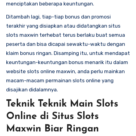
menciptakan beberapa keuntungan.
Ditambah lagi, tiap-tiap bonus dan promosi
terakhir yang disiapkan atau didatangkan situs
slots maxwin terhebat terus berlaku buat semua
peserta dan bisa dicapai sewaktu-waktu dengan
klaim bonus ringan. Disamping itu, untuk mendapat
keuntungan-keuntungan bonus menarik itu dalam
website slots online maxwin, anda perlu mainkan
macam-macam permainan slots online yang
disajikan didalamnya.
Teknik Teknik Main Slots
Online di Situs Slots
Maxwin Biar Ringan