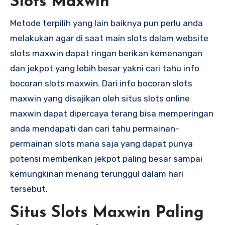
Slots Maxwin
Metode terpilih yang lain baiknya pun perlu anda
melakukan agar di saat main slots dalam website
slots maxwin dapat ringan berikan kemenangan
dan jekpot yang lebih besar yakni cari tahu info
bocoran slots maxwin. Dari info bocoran slots
maxwin yang disajikan oleh situs slots online
maxwin dapat dipercaya terang bisa memperingan
anda mendapati dan cari tahu permainan-
permainan slots mana saja yang dapat punya
potensi memberikan jekpot paling besar sampai
kemungkinan menang terunggul dalam hari
tersebut.
Situs Slots Maxwin Paling