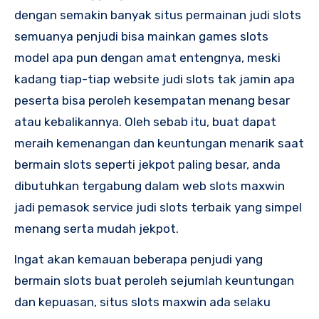
dengan semakin banyak situs permainan judi slots
semuanya penjudi bisa mainkan games slots
model apa pun dengan amat entengnya, meski
kadang tiap-tiap website judi slots tak jamin apa
peserta bisa peroleh kesempatan menang besar
atau kebalikannya. Oleh sebab itu, buat dapat
meraih kemenangan dan keuntungan menarik saat
bermain slots seperti jekpot paling besar, anda
dibutuhkan tergabung dalam web slots maxwin
jadi pemasok service judi slots terbaik yang simpel
menang serta mudah jekpot.
Ingat akan kemauan beberapa penjudi yang
bermain slots buat peroleh sejumlah keuntungan
dan kepuasan, situs slots maxwin ada selaku