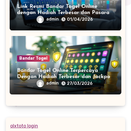
Link Resmi Bandar Togel Online
dengan Hadiah Terbesar dan Pasaran
Lengkap untuk Pengalaman Bermain
admin
01/04/2026
Terbaik
Bandar Togel
Bandar Togel Online Terpercaya
Dengan Hadiah Terbesar dan Jackpot
Fantastis untuk Pemain Cerdas
admin
27/03/2026
olxtoto login