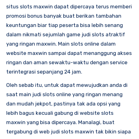
situs slots maxwin dapat dipercaya terus memberi
promosi bonus banyak buat berikan tambahan
keuntungan biar tiap peserta bisa lebih senang
dalam nikmati sejumlah game judi slots atraktif
yang ringan maxwin. Main slots online dalam
website maxwin sampai dapat menanggung akses
ringan dan aman sewaktu-waktu dengan service
terintegrasi sepanjang 24 jam.
Oleh sebab itu, untuk dapat mewujudkan anda di
saat main judi slots online yang ringan menang
dan mudah jekpot, pastinya tak ada opsi yang
lebih bagus kecuali gabung di website slots
maxwin yang bisa dipercaya. Manalagi, buat
tergabung di web judi slots maxwin tak bikin siapa