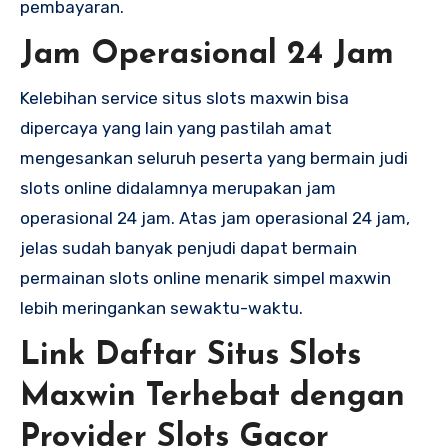
pembayaran.
Jam Operasional 24 Jam
Kelebihan service situs slots maxwin bisa
dipercaya yang lain yang pastilah amat
mengesankan seluruh peserta yang bermain judi
slots online didalamnya merupakan jam
operasional 24 jam. Atas jam operasional 24 jam,
jelas sudah banyak penjudi dapat bermain
permainan slots online menarik simpel maxwin
lebih meringankan sewaktu-waktu.
Link Daftar Situs Slots
Maxwin Terhebat dengan
Provider Slots Gacor