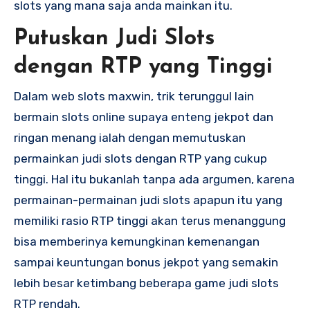
slots yang mana saja anda mainkan itu.
Putuskan Judi Slots
dengan RTP yang Tinggi
Dalam web slots maxwin, trik terunggul lain
bermain slots online supaya enteng jekpot dan
ringan menang ialah dengan memutuskan
permainkan judi slots dengan RTP yang cukup
tinggi. Hal itu bukanlah tanpa ada argumen, karena
permainan-permainan judi slots apapun itu yang
memiliki rasio RTP tinggi akan terus menanggung
bisa memberinya kemungkinan kemenangan
sampai keuntungan bonus jekpot yang semakin
lebih besar ketimbang beberapa game judi slots
RTP rendah.