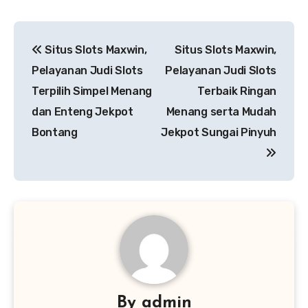
Post
Situs Slots Maxwin,
Situs Slots Maxwin,
navigation
Pelayanan Judi Slots
Pelayanan Judi Slots
Terpilih Simpel Menang
Terbaik Ringan
dan Enteng Jekpot
Menang serta Mudah
Bontang
Jekpot Sungai Pinyuh
By
admin