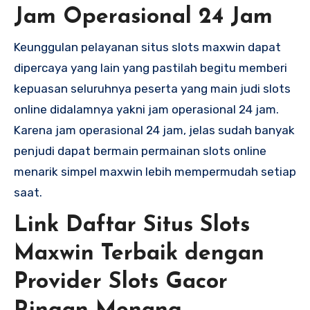
Jam Operasional 24 Jam
Keunggulan pelayanan situs slots maxwin dapat
dipercaya yang lain yang pastilah begitu memberi
kepuasan seluruhnya peserta yang main judi slots
online didalamnya yakni jam operasional 24 jam.
Karena jam operasional 24 jam, jelas sudah banyak
penjudi dapat bermain permainan slots online
menarik simpel maxwin lebih mempermudah setiap
saat.
Link Daftar Situs Slots
Maxwin Terbaik dengan
Provider Slots Gacor