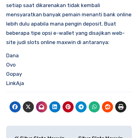
setiap saat dikarenakan tidak kembali
mensyaratkan banyak pemain menanti bank online
lebih dulu apabila mana pengin deposit. Buat
beberapa tipe opsi e-wallet yang disajikan web-
site judi slots online maxwin di antaranya:
Dana
Ovo
Gopay
LinkAja
Post