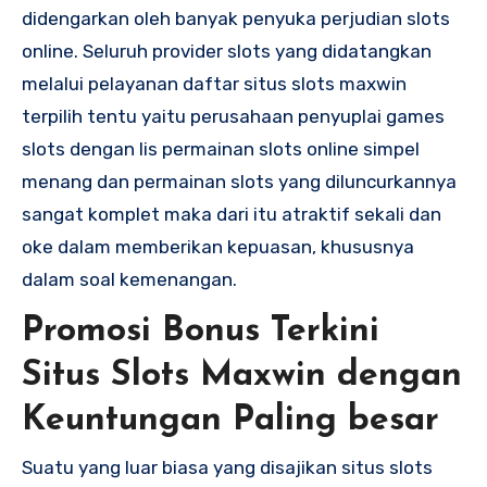
didengarkan oleh banyak penyuka perjudian slots
online. Seluruh provider slots yang didatangkan
melalui pelayanan daftar situs slots maxwin
terpilih tentu yaitu perusahaan penyuplai games
slots dengan lis permainan slots online simpel
menang dan permainan slots yang diluncurkannya
sangat komplet maka dari itu atraktif sekali dan
oke dalam memberikan kepuasan, khususnya
dalam soal kemenangan.
Promosi Bonus Terkini
Situs Slots Maxwin dengan
Keuntungan Paling besar
Suatu yang luar biasa yang disajikan situs slots