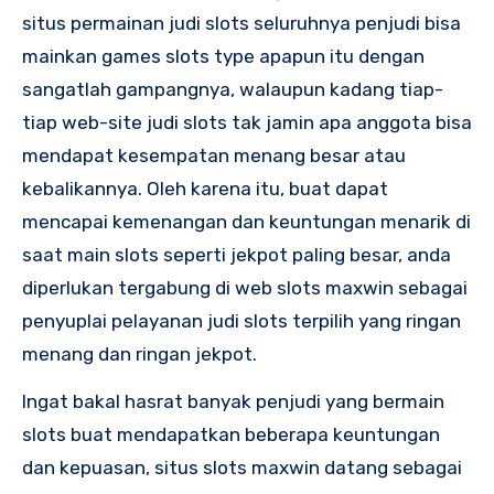
situs permainan judi slots seluruhnya penjudi bisa
mainkan games slots type apapun itu dengan
sangatlah gampangnya, walaupun kadang tiap-
tiap web-site judi slots tak jamin apa anggota bisa
mendapat kesempatan menang besar atau
kebalikannya. Oleh karena itu, buat dapat
mencapai kemenangan dan keuntungan menarik di
saat main slots seperti jekpot paling besar, anda
diperlukan tergabung di web slots maxwin sebagai
penyuplai pelayanan judi slots terpilih yang ringan
menang dan ringan jekpot.
Ingat bakal hasrat banyak penjudi yang bermain
slots buat mendapatkan beberapa keuntungan
dan kepuasan, situs slots maxwin datang sebagai