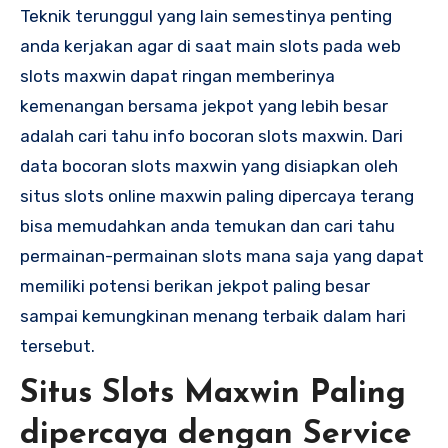
Teknik terunggul yang lain semestinya penting
anda kerjakan agar di saat main slots pada web
slots maxwin dapat ringan memberinya
kemenangan bersama jekpot yang lebih besar
adalah cari tahu info bocoran slots maxwin. Dari
data bocoran slots maxwin yang disiapkan oleh
situs slots online maxwin paling dipercaya terang
bisa memudahkan anda temukan dan cari tahu
permainan-permainan slots mana saja yang dapat
memiliki potensi berikan jekpot paling besar
sampai kemungkinan menang terbaik dalam hari
tersebut.
Situs Slots Maxwin Paling
dipercaya dengan Service