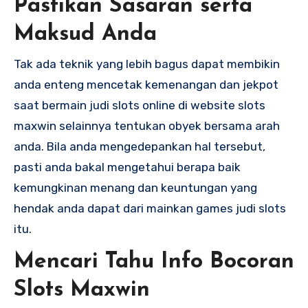
Pastikan Sasaran serta
Maksud Anda
Tak ada teknik yang lebih bagus dapat membikin
anda enteng mencetak kemenangan dan jekpot
saat bermain judi slots online di website slots
maxwin selainnya tentukan obyek bersama arah
anda. Bila anda mengedepankan hal tersebut,
pasti anda bakal mengetahui berapa baik
kemungkinan menang dan keuntungan yang
hendak anda dapat dari mainkan games judi slots
itu.
Mencari Tahu Info Bocoran
Slots Maxwin