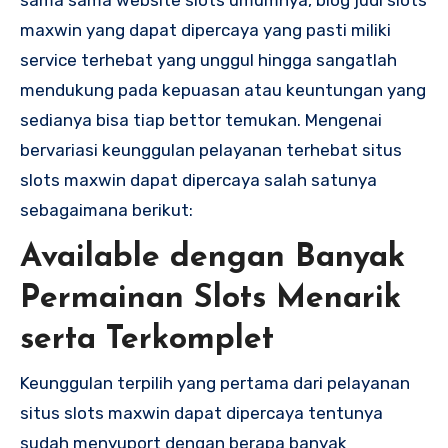
sama sama website slots umumnya, blog judi slots
maxwin yang dapat dipercaya yang pasti miliki
service terhebat yang unggul hingga sangatlah
mendukung pada kepuasan atau keuntungan yang
sedianya bisa tiap bettor temukan. Mengenai
bervariasi keunggulan pelayanan terhebat situs
slots maxwin dapat dipercaya salah satunya
sebagaimana berikut:
Available dengan Banyak
Permainan Slots Menarik
serta Terkomplet
Keunggulan terpilih yang pertama dari pelayanan
situs slots maxwin dapat dipercaya tentunya
sudah menyuport dengan berapa banyak