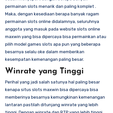
permainan slots menarik dan paling komplet .
Maka, dengan kesediaan berapa banyak ragam
permainan slots online didalamnya, seluruhnya
anggota yang masuk pada website slots online
maxwin yang bisa dipercaya bisa permainkan atau
pilih model games slots apa pun yang beberapa
besarnya selalu oke dalam memberikan
kesempatan kemenangan paling besar.
Winrate yang Tinggi
Perihal yang jadi salah satunya hal paling besar
kenapa situs slots maxwin bisa dipercaya bisa
memberinya besarnya kemungkinan kemenangan
lantaran pastilah ditunjang winrate yang lebih
tinggi. Dengan winrate dan RTP yang lebih tinggi,