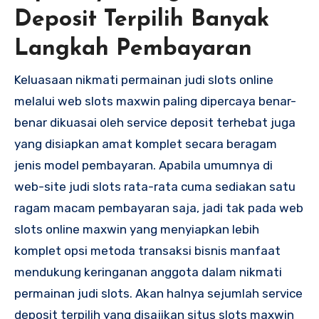
Deposit Terpilih Banyak
Langkah Pembayaran
Keluasaan nikmati permainan judi slots online
melalui web slots maxwin paling dipercaya benar-
benar dikuasai oleh service deposit terhebat juga
yang disiapkan amat komplet secara beragam
jenis model pembayaran. Apabila umumnya di
web-site judi slots rata-rata cuma sediakan satu
ragam macam pembayaran saja, jadi tak pada web
slots online maxwin yang menyiapkan lebih
komplet opsi metoda transaksi bisnis manfaat
mendukung keringanan anggota dalam nikmati
permainan judi slots. Akan halnya sejumlah service
deposit terpilih yang disajikan situs slots maxwin