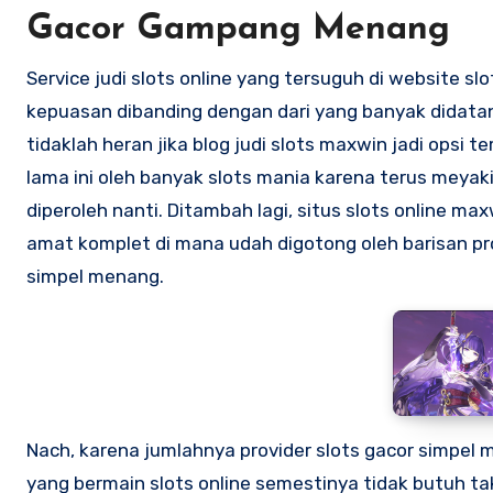
Gacor Gampang Menang
Service judi slots online yang tersuguh di website
kepuasan dibanding dengan dari yang banyak didatang
tidaklah heran jika blog judi slots maxwin jadi opsi 
lama ini oleh banyak slots mania karena terus meyak
diperoleh nanti. Ditambah lagi, situs slots online ma
amat komplet di mana udah digotong oleh barisan pro
simpel menang.
Nach, karena jumlahnya provider slots gacor simpel m
yang bermain slots online semestinya tidak butuh 