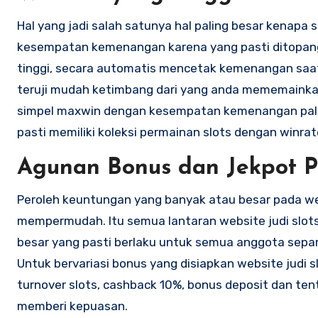
Hal yang jadi salah satunya hal paling besar kenapa
kesempatan kemenangan karena yang pasti ditopang 
tinggi, secara automatis mencetak kemenangan saat 
teruji mudah ketimbang dari yang anda mememainkan di 
simpel maxwin dengan kesempatan kemenangan paling
pasti memiliki koleksi permainan slots dengan winrate
Agunan Bonus dan Jekpot P
Peroleh keuntungan yang banyak atau besar pada web
mempermudah. Itu semua lantaran website judi slots
besar yang pasti berlaku untuk semua anggota sepan
Untuk bervariasi bonus yang disiapkan website judi
turnover slots, cashback 10%, bonus deposit dan te
memberi kepuasan.