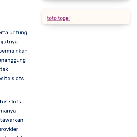
toto togel
anjutnya
 permainkan
menanggung
etak
site slots
tus slots
namanya
a tawarkan
rovider