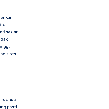
berikan
itu,
ari sekian
ndak
unggul
an slots
win, anda
ang pasti