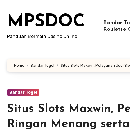
Skip
to
MPSDOC
content
Bandar To
Roulette 
Panduan Bermain Casino Online
Home
Bandar Togel
Situs Slots Maxwin, Pelayanan Judi S
Bandar Togel
Situs Slots Maxwin, P
Ringan Menang serta