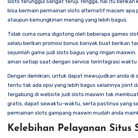
slots terunggul sangat teruji. Hingga, hal itu berika
bisa bermain permainan slots alternatif macam apa 
ataupun kemungkinan menang yang lebih bagus.
Tidak cuma cuma digotong oleh beberapa games slots
selalu berikan promosi bonus banyak buat berikan ta
sejumlah game judi slots bagus yang ringan maxwin. 
aman setiap saat dengan service terintegrasi waktu 
Dengan demikian, untuk dapat mewujudkan anda di sa
tentu tak ada opsi yang lebih bagus selainnya joint 
tergabung di website judi slots maxwin tak membuat
gratis, dapat sewaktu-waktu, serta pastinya yang s
permainan slots gampang maxwin mudah anda main
Kelebihan Pelayanan Situs 