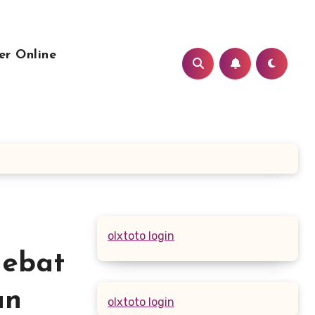
er Online
olxtoto login
hebat
an
olxtoto login