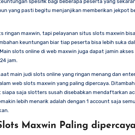
n keuntungan spesifik bagi beberapa peserta yang sekaran
pun yang pasti begitu menjanjikan memberikan jekpot b
 ringan maxwin, tapi pelayanan situs slots maxwin bis
mbahan keuntungan biar tiap peserta bisa lebih suka da
Main slots online di web maxwin juga dapat jamin akses
24 jam.
at main judi slots online yang ringan menang dan ente
dalam web slots maxwin yang paling dipercaya. Ditambah 
 siapa saja slotters susah disebabkan mendaftarkan ac
emakin lebih menarik adalah dengan 1 account saja sem
kan.
Slots Maxwin Paling dipercay