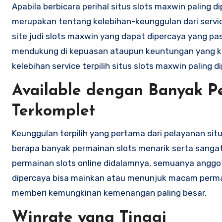
Apabila berbicara perihal situs slots maxwin paling
merupakan tentang kelebihan-keunggulan dari servic
site judi slots maxwin yang dapat dipercaya yang pas
mendukung di kepuasan ataupun keuntungan yang ked
kelebihan service terpilih situs slots maxwin paling d
Available dengan Banyak Pe
Terkomplet
Keunggulan terpilih yang pertama dari pelayanan si
berapa banyak permainan slots menarik serta sanga
permainan slots online didalamnya, semuanya anggo
dipercaya bisa mainkan atau menunjuk macam permai
memberi kemungkinan kemenangan paling besar.
Winrate yang Tinggi