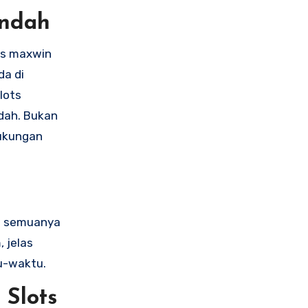
endah
ts maxwin
da di
lots
dah. Bukan
dukungan
an semuanya
 jelas
u-waktu.
 Slots