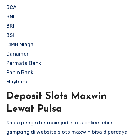
BCA
BNI
BRI
BSi
CIMB Niaga
Danamon
Permata Bank
Panin Bank
Maybank
Deposit Slots Maxwin
Lewat Pulsa
Kalau pengin bermain judi slots online lebih
gampang di website slots maxwin bisa dipercaya,