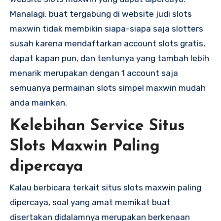
Manalagi, buat tergabung di website judi slots
maxwin tidak membikin siapa-siapa saja slotters
susah karena mendaftarkan account slots gratis,
dapat kapan pun, dan tentunya yang tambah lebih
menarik merupakan dengan 1 account saja
semuanya permainan slots simpel maxwin mudah
anda mainkan.
Kelebihan Service Situs
Slots Maxwin Paling
dipercaya
Kalau berbicara terkait situs slots maxwin paling
dipercaya, soal yang amat memikat buat
disertakan didalamnya merupakan berkenaan