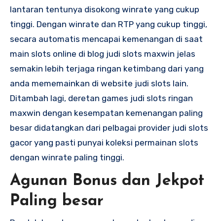
lantaran tentunya disokong winrate yang cukup
tinggi. Dengan winrate dan RTP yang cukup tinggi,
secara automatis mencapai kemenangan di saat
main slots online di blog judi slots maxwin jelas
semakin lebih terjaga ringan ketimbang dari yang
anda mememainkan di website judi slots lain.
Ditambah lagi, deretan games judi slots ringan
maxwin dengan kesempatan kemenangan paling
besar didatangkan dari pelbagai provider judi slots
gacor yang pasti punyai koleksi permainan slots
dengan winrate paling tinggi.
Agunan Bonus dan Jekpot
Paling besar