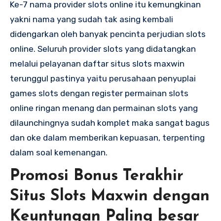
Ke-7 nama provider slots online itu kemungkinan
yakni nama yang sudah tak asing kembali
didengarkan oleh banyak pencinta perjudian slots
online. Seluruh provider slots yang didatangkan
melalui pelayanan daftar situs slots maxwin
terunggul pastinya yaitu perusahaan penyuplai
games slots dengan register permainan slots
online ringan menang dan permainan slots yang
dilaunchingnya sudah komplet maka sangat bagus
dan oke dalam memberikan kepuasan, terpenting
dalam soal kemenangan.
Promosi Bonus Terakhir
Situs Slots Maxwin dengan
Keuntungan Paling besar