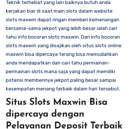
Teknik terhebat yang lain baiknya butuh anda
kerjakan biar di saat main slots dalam website
slots maxwin dapat ringan memberi kemenangan
bersama-sama jekpot yang lebih besar ialah cari
tahu info bocoran slots maxwin. Dari info bocoran
slots maxwin yang disajikan oleh situs slots online
maxwin bisa dipercaya terang bisa memudahkan
anda mendapatkan dan cari tahu permainan-
permainan slots mana saja yang dapat memiliki
potensi memberinya jekpot paling besar sampai
kesempatan menang terbaik dalam hari tersebut.
Situs Slots Maxwin Bisa
dipercaya dengan
Pelayanan Deposit Terbaik