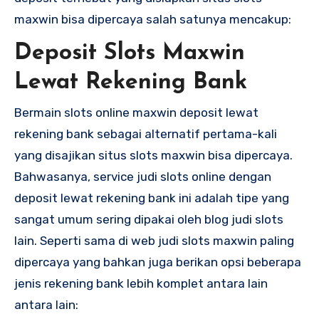
maxwin bisa dipercaya salah satunya mencakup:
Deposit Slots Maxwin
Lewat Rekening Bank
Bermain slots online maxwin deposit lewat
rekening bank sebagai alternatif pertama-kali
yang disajikan situs slots maxwin bisa dipercaya.
Bahwasanya, service judi slots online dengan
deposit lewat rekening bank ini adalah tipe yang
sangat umum sering dipakai oleh blog judi slots
lain. Seperti sama di web judi slots maxwin paling
dipercaya yang bahkan juga berikan opsi beberapa
jenis rekening bank lebih komplet antara lain
antara lain: