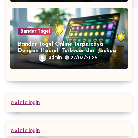
Bandar Togel
Bandar Togel Online Terpercaya
Dengan Hadiah Terbesar dan Jackpot
Fantastis untuk Pemain Cerdas
admin
27/03/2026
olxtoto login
olxtoto login