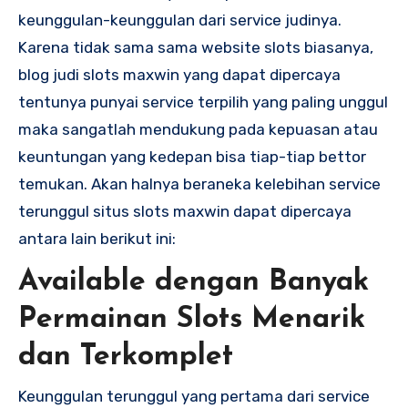
keunggulan-keunggulan dari service judinya.
Karena tidak sama sama website slots biasanya,
blog judi slots maxwin yang dapat dipercaya
tentunya punyai service terpilih yang paling unggul
maka sangatlah mendukung pada kepuasan atau
keuntungan yang kedepan bisa tiap-tiap bettor
temukan. Akan halnya beraneka kelebihan service
terunggul situs slots maxwin dapat dipercaya
antara lain berikut ini:
Available dengan Banyak
Permainan Slots Menarik
dan Terkomplet
Keunggulan terunggul yang pertama dari service