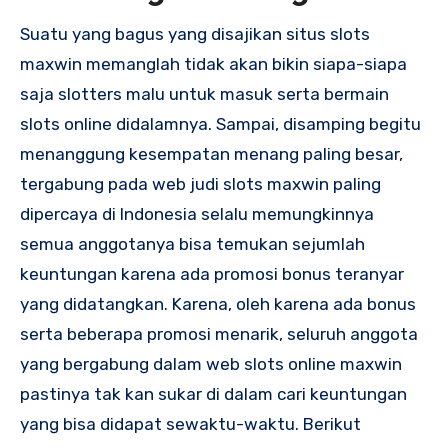
Suatu yang bagus yang disajikan situs slots
maxwin memanglah tidak akan bikin siapa-siapa
saja slotters malu untuk masuk serta bermain
slots online didalamnya. Sampai, disamping begitu
menanggung kesempatan menang paling besar,
tergabung pada web judi slots maxwin paling
dipercaya di Indonesia selalu memungkinnya
semua anggotanya bisa temukan sejumlah
keuntungan karena ada promosi bonus teranyar
yang didatangkan. Karena, oleh karena ada bonus
serta beberapa promosi menarik, seluruh anggota
yang bergabung dalam web slots online maxwin
pastinya tak kan sukar di dalam cari keuntungan
yang bisa didapat sewaktu-waktu. Berikut