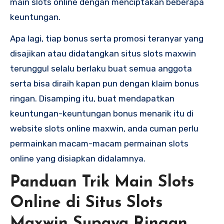
main slots online dengan menciptakan beberapa
keuntungan.
Apa lagi, tiap bonus serta promosi teranyar yang
disajikan atau didatangkan situs slots maxwin
terunggul selalu berlaku buat semua anggota
serta bisa diraih kapan pun dengan klaim bonus
ringan. Disamping itu, buat mendapatkan
keuntungan-keuntungan bonus menarik itu di
website slots online maxwin, anda cuman perlu
permainkan macam-macam permainan slots
online yang disiapkan didalamnya.
Panduan Trik Main Slots
Online di Situs Slots
Maxwin Supaya Ringan