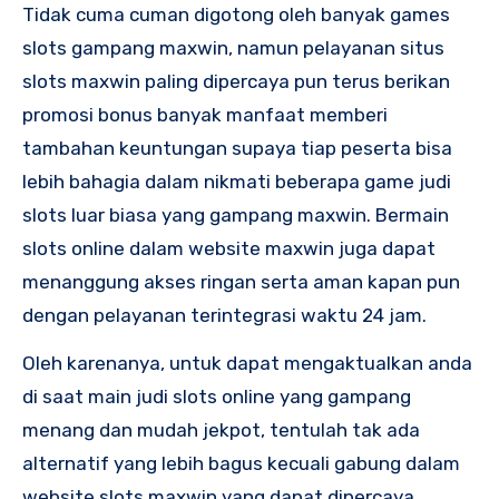
Tidak cuma cuman digotong oleh banyak games
slots gampang maxwin, namun pelayanan situs
slots maxwin paling dipercaya pun terus berikan
promosi bonus banyak manfaat memberi
tambahan keuntungan supaya tiap peserta bisa
lebih bahagia dalam nikmati beberapa game judi
slots luar biasa yang gampang maxwin. Bermain
slots online dalam website maxwin juga dapat
menanggung akses ringan serta aman kapan pun
dengan pelayanan terintegrasi waktu 24 jam.
Oleh karenanya, untuk dapat mengaktualkan anda
di saat main judi slots online yang gampang
menang dan mudah jekpot, tentulah tak ada
alternatif yang lebih bagus kecuali gabung dalam
website slots maxwin yang dapat dipercaya.