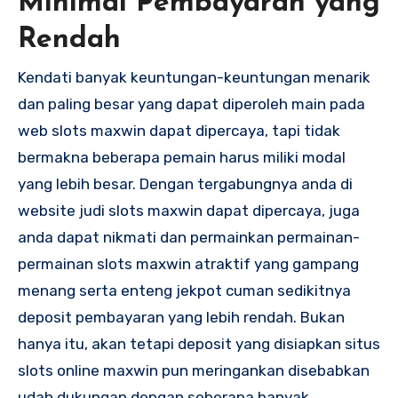
Minimal Pembayaran yang
Rendah
Kendati banyak keuntungan-keuntungan menarik
dan paling besar yang dapat diperoleh main pada
web slots maxwin dapat dipercaya, tapi tidak
bermakna beberapa pemain harus miliki modal
yang lebih besar. Dengan tergabungnya anda di
website judi slots maxwin dapat dipercaya, juga
anda dapat nikmati dan permainkan permainan-
permainan slots maxwin atraktif yang gampang
menang serta enteng jekpot cuman sedikitnya
deposit pembayaran yang lebih rendah. Bukan
hanya itu, akan tetapi deposit yang disiapkan situs
slots online maxwin pun meringankan disebabkan
udah dukungan dengan seberapa banyak