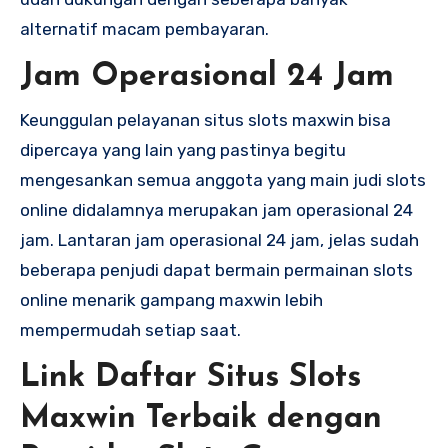
alternatif macam pembayaran.
Jam Operasional 24 Jam
Keunggulan pelayanan situs slots maxwin bisa
dipercaya yang lain yang pastinya begitu
mengesankan semua anggota yang main judi slots
online didalamnya merupakan jam operasional 24
jam. Lantaran jam operasional 24 jam, jelas sudah
beberapa penjudi dapat bermain permainan slots
online menarik gampang maxwin lebih
mempermudah setiap saat.
Link Daftar Situs Slots
Maxwin Terbaik dengan