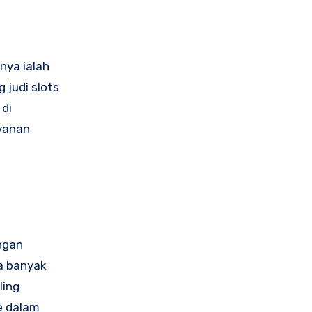
nya ialah
 judi slots
 di
ayanan
ngan
a banyak
ling
e dalam