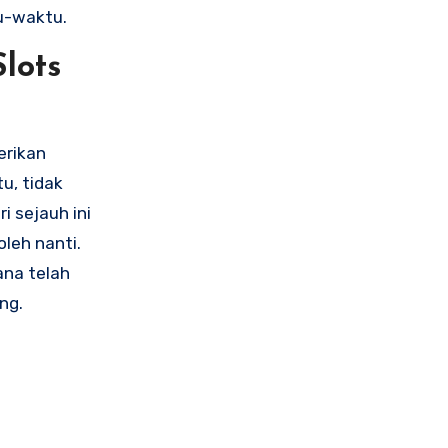
u-waktu.
lots
erikan
u, tidak
i sejauh ini
leh nanti.
ana telah
ng.