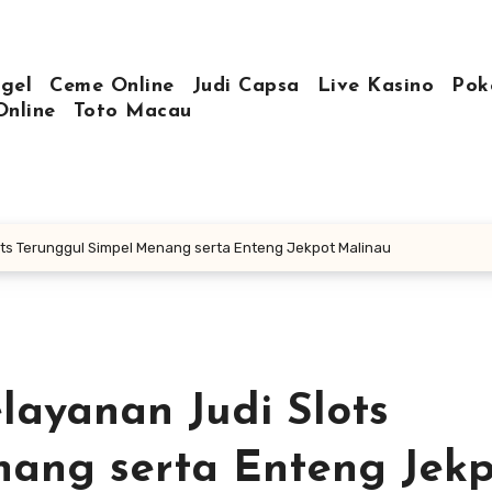
gel
Ceme Online
Judi Capsa
Live Kasino
Pok
Online
Toto Macau
lots Terunggul Simpel Menang serta Enteng Jekpot Malinau
elayanan Judi Slots
nang serta Enteng Jekp