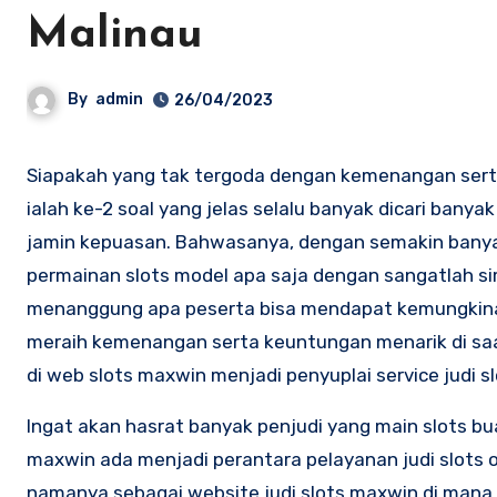
Malinau
By
admin
26/04/2023
Siapakah yang tak tergoda dengan kemenangan serta keuntungan besar di saat main slots online. Menang serta untung
ialah ke-2 soal yang jelas selalu banyak dicari bany
jamin kepuasan. Bahwasanya, dengan semakin banyak 
permainan slots model apa saja dengan sangatlah sim
menanggung apa peserta bisa mendapat kemungkinan
meraih kemenangan serta keuntungan menarik di saat
di web slots maxwin menjadi penyuplai service judi 
Ingat akan hasrat banyak penjudi yang main slots b
maxwin ada menjadi perantara pelayanan judi slots o
namanya sebagai website judi slots maxwin di mana 