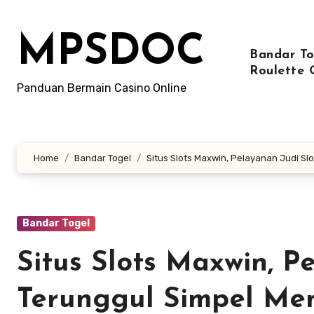
Skip
to
MPSDOC
content
Bandar To
Roulette 
Panduan Bermain Casino Online
Home
Bandar Togel
Situs Slots Maxwin, Pelayanan Judi S
Bandar Togel
Situs Slots Maxwin, P
Terunggul Simpel Me