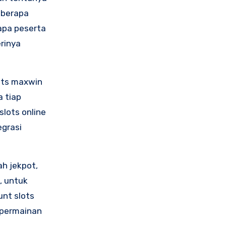
eberapa
rapa peserta
erinya
lots maxwin
 tiap
lots online
grasi
ah jekpot,
, untuk
unt slots
 permainan