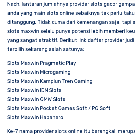
Nach, lantaran jumlahnya provider slots gacor gampa
anda yang main slots online sebaiknya tak perlu ta
ditanggung. Tidak cuma dari kemenangan saja, tapi 
slots maxwin selalu punya potensi lebih memberi ke
yang sangat atraktif. Berikut link daftar provider j
terpilih sekarang salah satunya:
Slots Maxwin Pragmatic Play
Slots Maxwin Microgaming
Slots Maxwin Kampiun Tren Gaming
Slots Maxwin IDN Slots
Slots Maxwin GMW Slots
Slots Maxwin Pocket Games Soft / PG Soft
Slots Maxwin Habanero
Ke-7 nama provider slots online itu barangkali mer