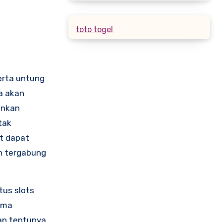
toto togel
ya akan
inkan
tak
t dapat
an tergabung
tus slots
sama
kan tentunya