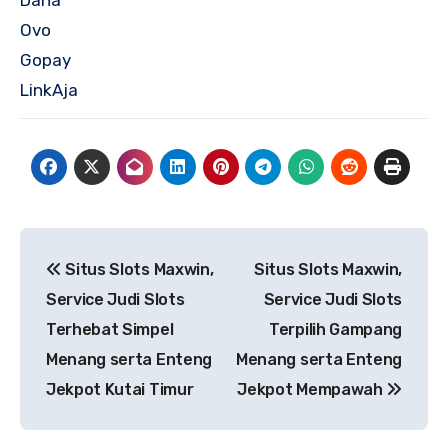
Dana
Ovo
Gopay
LinkAja
Post
Situs Slots Maxwin,
Situs Slots Maxwin,
navigation
Service Judi Slots
Service Judi Slots
Terhebat Simpel
Terpilih Gampang
Menang serta Enteng
Menang serta Enteng
Jekpot Kutai Timur
Jekpot Mempawah