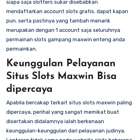
siapa saja slotters sukar disebabkan
mendaftarkan account slots gratis, dapat kapan
pun, serta pastinya yang tambah menarik
merupakan dengan 1 account saja seluruhnya
permainan slots gampang maxwin enteng anda
permainkan.
Keunggulan Pelayanan
Situs Slots Maxwin Bisa
dipercaya
Apabila bercakap terkait situs slots maxwin paling
dipercaya, perihal yang sangat memikat buat
disertakan didalamnya ialah berkenaan
keunggulan-keunggulan dari pelayanan judinya.