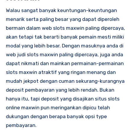
Walau sangat banyak keuntungan-keuntungan
menarik serta paling besar yang dapat diperoleh
bermain dalam web slots maxwin paling dipercaya,
akan tetapi tak berarti banyak pemain mesti miliki
modal yang lebih besar. Dengan masuknya anda di
web judi slots maxwin paling dipercaya, juga anda
dapat nikmati dan mainkan permainan-permainan
slots maxwin atraktif yang ringan menang dan
mudah jekpot dengan cuman sekurang-kurangnya
deposit pembayaran yang lebih rendah. Bukan
hanya itu, tapi deposit yang disajikan situs slots
online maxwin pun meringankan dipicu telah
dukungan dengan berapa banyak opsi type
pembayaran.