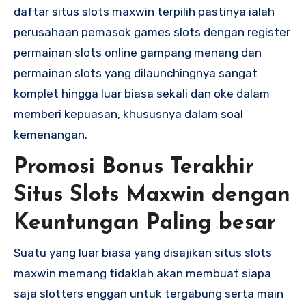
daftar situs slots maxwin terpilih pastinya ialah
perusahaan pemasok games slots dengan register
permainan slots online gampang menang dan
permainan slots yang dilaunchingnya sangat
komplet hingga luar biasa sekali dan oke dalam
memberi kepuasan, khususnya dalam soal
kemenangan.
Promosi Bonus Terakhir
Situs Slots Maxwin dengan
Keuntungan Paling besar
Suatu yang luar biasa yang disajikan situs slots
maxwin memang tidaklah akan membuat siapa
saja slotters enggan untuk tergabung serta main