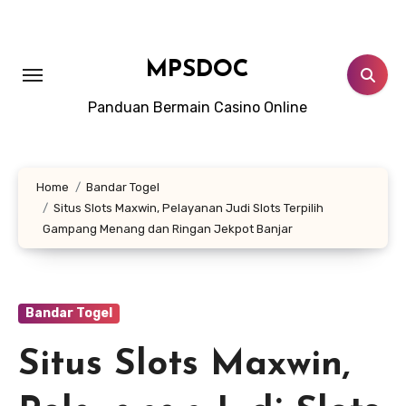
Skip
to
content
MPSDOC
Panduan Bermain Casino Online
Home
Bandar Togel
Situs Slots Maxwin, Pelayanan Judi Slots Terpilih
Gampang Menang dan Ringan Jekpot Banjar
Bandar Togel
Situs Slots Maxwin,