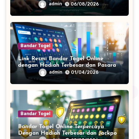
dengan Efektif
admin
06/08/2026
Bandar Togel
Link Resmi Bandar Togel Online
dengan Hadiah Terbesar dan Pasaran
Lengkap untuk Pengalaman Bermain
admin
01/04/2026
Terbaik
Bandar Togel
Bandar Togel Online Terpercaya
Dengan Hadiah Terbesar dan Jackpot