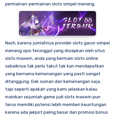
permainan-permainan slots simpel menang.
Nach, karena jumlahnya provider slots gacor simpel
menang opsi terunggul yang disiapkan oleh situs
slots maxwin, anda yang bermain slots online
sebaiknya tak perlu takut tak kan mendapatkan
yang bernama kemenangan yang pasti sangat
ditanggung. Gak cuman dari kemenangan saja,
tapi seperti apakah yang kami jelaskan kalau
mainkan sejumlah game judi slots maxwin pun
terus memiliki potensi lebih memberi keuntungan
karena ada jekpot paling besar dan promosi bonus