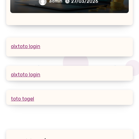
Fantastis untuk Pemain Cerdas
admin
27/03/2026
olxtoto login
olxtoto login
toto togel