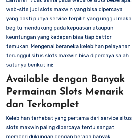
Lantaran tidak sama pada website slots beberapa,
web-site judi slots maxwin yang bisa dipercaya
yang pasti punya service terpilih yang unggul maka
begitu mendukung pada kepuasan ataupun
keuntungan yang kedepan bisa tiap bettor
temukan. Mengenai beraneka kelebihan pelayanan
terunggul situs slots maxwin bisa dipercaya salah
satunya berikut ini:
Available dengan Banyak
Permainan Slots Menarik
dan Terkomplet
Kelebihan terhebat yang pertama dari service situs
slots maxwin paling dipercaya tentu sangat
memberi dukungan dengan berapa banyak