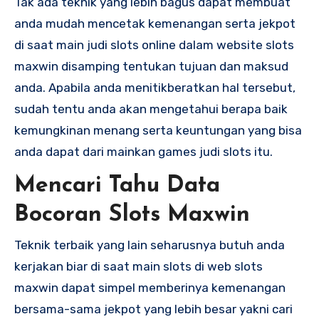
Tak ada teknik yang lebih bagus dapat membuat
anda mudah mencetak kemenangan serta jekpot
di saat main judi slots online dalam website slots
maxwin disamping tentukan tujuan dan maksud
anda. Apabila anda menitikberatkan hal tersebut,
sudah tentu anda akan mengetahui berapa baik
kemungkinan menang serta keuntungan yang bisa
anda dapat dari mainkan games judi slots itu.
Mencari Tahu Data
Bocoran Slots Maxwin
Teknik terbaik yang lain seharusnya butuh anda
kerjakan biar di saat main slots di web slots
maxwin dapat simpel memberinya kemenangan
bersama-sama jekpot yang lebih besar yakni cari