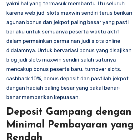
yakni hal yang termasuk membantu. Itu seluruh
karena web judi slots maxwin sendiri terus berikan
agunan bonus dan jekpot paling besar yang pasti
berlaku untuk semuanya peserta waktu aktif
dalam permainkan permainan judi slots online
didalamnya. Untuk bervariasi bonus yang disajikan
blog judi slots maxwin sendiri salah satunya
mencakup bonus peserta baru, turnover slots,
cashback 10%, bonus deposit dan pastilah jekpot
dengan hadiah paling besar yang bakal benar-
benar memberikan kepuasan.
Deposit Gampang dengan
Minimal Pembayaran yang
Rendah