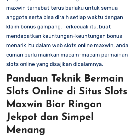
maxwin terhebat terus berlaku untuk semua
anggota serta bisa diraih setiap waktu dengan
klaim bonus gampang. Terkecuali itu, buat
mendapatkan keuntungan-keuntungan bonus
menarik itu dalam web slots online maxwin, anda
cuman perlu mainkan macam-macam permainan
slots online yang disajikan didalamnya.
Panduan Teknik Bermain
Slots Online di Situs Slots
Maxwin Biar Ringan
Jekpot dan Simpel
Menang