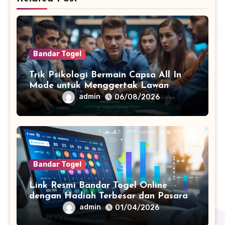
Bandar Togel
Trik Psikologi Bermain Capsa All In
Mode untuk Menggertak Lawan
dengan Efektif
admin
06/08/2026
Bandar Togel
Link Resmi Bandar Togel Online
dengan Hadiah Terbesar dan Pasaran
Lengkap untuk Pengalaman Bermain
admin
01/04/2026
Terbaik