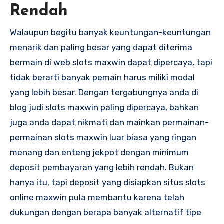
Rendah
Walaupun begitu banyak keuntungan-keuntungan
menarik dan paling besar yang dapat diterima
bermain di web slots maxwin dapat dipercaya, tapi
tidak berarti banyak pemain harus miliki modal
yang lebih besar. Dengan tergabungnya anda di
blog judi slots maxwin paling dipercaya, bahkan
juga anda dapat nikmati dan mainkan permainan-
permainan slots maxwin luar biasa yang ringan
menang dan enteng jekpot dengan minimum
deposit pembayaran yang lebih rendah. Bukan
hanya itu, tapi deposit yang disiapkan situs slots
online maxwin pula membantu karena telah
dukungan dengan berapa banyak alternatif tipe