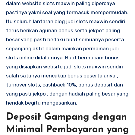
dalam website slots maxwin paling dipercaya
pastinya yakni soal yang termasuk mempermudah.
Itu seluruh lantaran blog judi slots maxwin sendiri
terus berikan agunan bonus serta jekpot paling
besar yang pasti berlaku buat semuanya peserta
sepanjang aktif dalam mainkan permainan judi
slots online didalamnya. Buat bermacam bonus
yang disiapkan website judi slots maxwin sendiri
salah satunya mencakup bonus peserta anyar,
turnover slots, cashback 10%, bonus deposit dan
yang pasti jekpot dengan hadiah paling besar yang
hendak begitu mengesankan.
Deposit Gampang dengan
Minimal Pembayaran yang