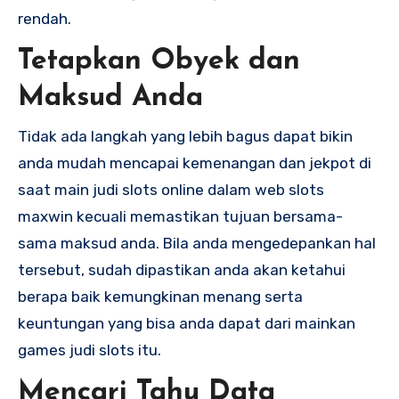
rendah.
Tetapkan Obyek dan
Maksud Anda
Tidak ada langkah yang lebih bagus dapat bikin
anda mudah mencapai kemenangan dan jekpot di
saat main judi slots online dalam web slots
maxwin kecuali memastikan tujuan bersama-
sama maksud anda. Bila anda mengedepankan hal
tersebut, sudah dipastikan anda akan ketahui
berapa baik kemungkinan menang serta
keuntungan yang bisa anda dapat dari mainkan
games judi slots itu.
Mencari Tahu Data