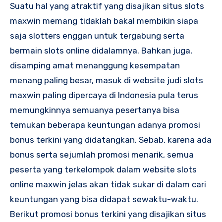
Suatu hal yang atraktif yang disajikan situs slots
maxwin memang tidaklah bakal membikin siapa
saja slotters enggan untuk tergabung serta
bermain slots online didalamnya. Bahkan juga,
disamping amat menanggung kesempatan
menang paling besar, masuk di website judi slots
maxwin paling dipercaya di Indonesia pula terus
memungkinnya semuanya pesertanya bisa
temukan beberapa keuntungan adanya promosi
bonus terkini yang didatangkan. Sebab, karena ada
bonus serta sejumlah promosi menarik, semua
peserta yang terkelompok dalam website slots
online maxwin jelas akan tidak sukar di dalam cari
keuntungan yang bisa didapat sewaktu-waktu.
Berikut promosi bonus terkini yang disajikan situs