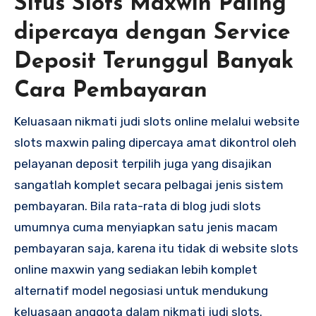
Situs Slots Maxwin Paling
dipercaya dengan Service
Deposit Terunggul Banyak
Cara Pembayaran
Keluasaan nikmati judi slots online melalui website
slots maxwin paling dipercaya amat dikontrol oleh
pelayanan deposit terpilih juga yang disajikan
sangatlah komplet secara pelbagai jenis sistem
pembayaran. Bila rata-rata di blog judi slots
umumnya cuma menyiapkan satu jenis macam
pembayaran saja, karena itu tidak di website slots
online maxwin yang sediakan lebih komplet
alternatif model negosiasi untuk mendukung
keluasaan anggota dalam nikmati judi slots.