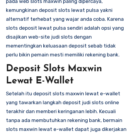
pada web slots maxwin paling dipercaya,
kemungkinan deposit slots lewat pulsa yakni
alternatif terhebat yang wajar anda coba. Karena
slots deposit lewat pulsa sendiri adalah opsi yang
disajikan web-site judi slots dengan
mementingkan keluasaan deposit sebab tidak
perlu bikin pemain mesti memiliki rekening bank.
Deposit Slots Maxwin
Lewat E-Wallet
Setelah itu deposit slots maxwin lewat e-wallet
yang tawarkan langkah deposit judi slots online
terakhir dan memberi keringanan lebih. Kecuali
tanpa ada membutuhkan rekening bank, bermain
slots maxwin lewat e-wallet dapat juga dikerjakan