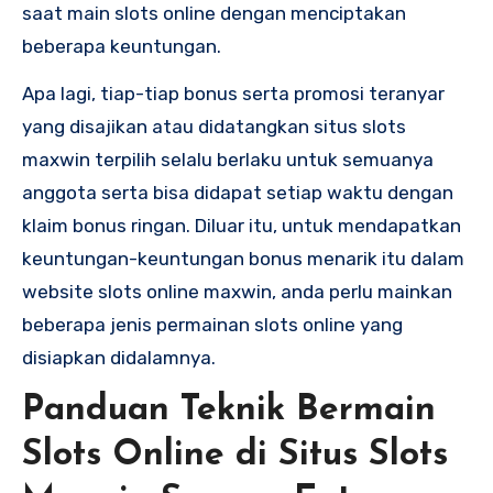
saat main slots online dengan menciptakan
beberapa keuntungan.
Apa lagi, tiap-tiap bonus serta promosi teranyar
yang disajikan atau didatangkan situs slots
maxwin terpilih selalu berlaku untuk semuanya
anggota serta bisa didapat setiap waktu dengan
klaim bonus ringan. Diluar itu, untuk mendapatkan
keuntungan-keuntungan bonus menarik itu dalam
website slots online maxwin, anda perlu mainkan
beberapa jenis permainan slots online yang
disiapkan didalamnya.
Panduan Teknik Bermain
Slots Online di Situs Slots