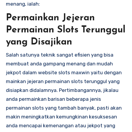
menang, ialah:
Permainkan Jejeran
Permainan Slots Terunggul
yang Disajikan
Salah satunya teknik sangat efisien yang bisa
membuat anda gampang menang dan mudah
jekpot dalam website slots maxwin yaitu dengan
mainkan jejeran permainan slots terunggul yang
disiapkan didalamnya. Pertimbangannya, jikalau
anda permainkan barisan beberapa jenis
permainan slots yang tambah banyak, pasti akan
makin meningkatkan kemungkinan kesuksesan
anda mencapai kemenangan atau jekpot yang