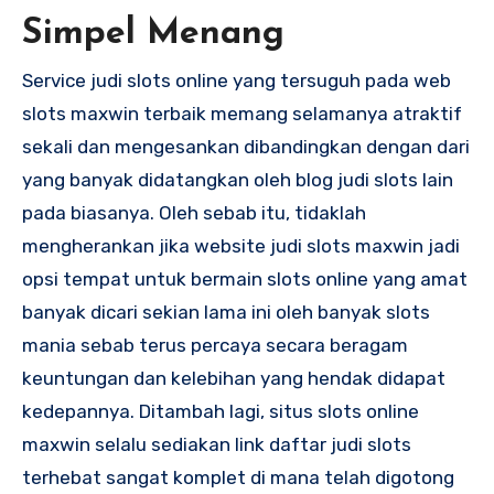
Simpel Menang
Service judi slots online yang tersuguh pada web
slots maxwin terbaik memang selamanya atraktif
sekali dan mengesankan dibandingkan dengan dari
yang banyak didatangkan oleh blog judi slots lain
pada biasanya. Oleh sebab itu, tidaklah
mengherankan jika website judi slots maxwin jadi
opsi tempat untuk bermain slots online yang amat
banyak dicari sekian lama ini oleh banyak slots
mania sebab terus percaya secara beragam
keuntungan dan kelebihan yang hendak didapat
kedepannya. Ditambah lagi, situs slots online
maxwin selalu sediakan link daftar judi slots
terhebat sangat komplet di mana telah digotong