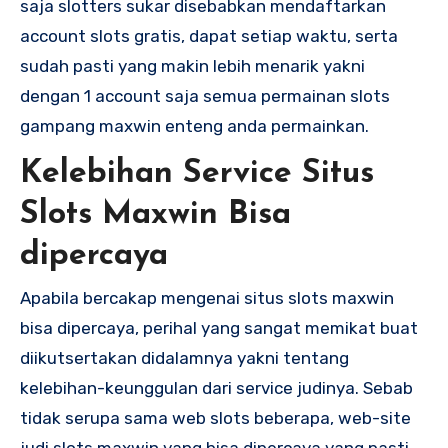
saja slotters sukar disebabkan mendaftarkan
account slots gratis, dapat setiap waktu, serta
sudah pasti yang makin lebih menarik yakni
dengan 1 account saja semua permainan slots
gampang maxwin enteng anda permainkan.
Kelebihan Service Situs
Slots Maxwin Bisa
dipercaya
Apabila bercakap mengenai situs slots maxwin
bisa dipercaya, perihal yang sangat memikat buat
diikutsertakan didalamnya yakni tentang
kelebihan-keunggulan dari service judinya. Sebab
tidak serupa sama web slots beberapa, web-site