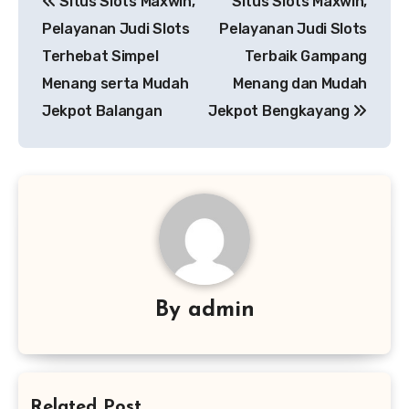
Situs Slots Maxwin,
Situs Slots Maxwin,
navigation
Pelayanan Judi Slots
Pelayanan Judi Slots
Terhebat Simpel
Terbaik Gampang
Menang serta Mudah
Menang dan Mudah
Jekpot Balangan
Jekpot Bengkayang
By
admin
Related Post