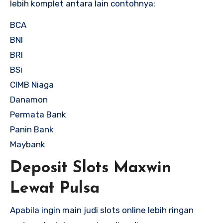
lebih komplet antara lain contohnya:
BCA
BNI
BRI
BSi
CIMB Niaga
Danamon
Permata Bank
Panin Bank
Maybank
Deposit Slots Maxwin
Lewat Pulsa
Apabila ingin main judi slots online lebih ringan