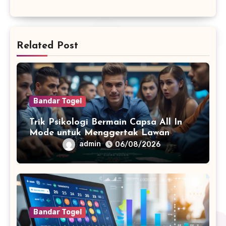
Related Post
Bandar Togel
Trik Psikologi Bermain Capsa All In
Mode untuk Menggertak Lawan
dengan Efektif
admin
06/08/2026
Bandar Togel