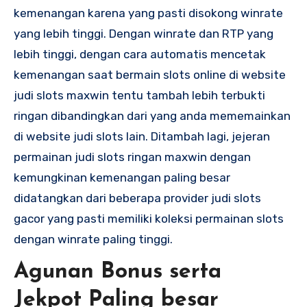
kemenangan karena yang pasti disokong winrate
yang lebih tinggi. Dengan winrate dan RTP yang
lebih tinggi, dengan cara automatis mencetak
kemenangan saat bermain slots online di website
judi slots maxwin tentu tambah lebih terbukti
ringan dibandingkan dari yang anda mememainkan
di website judi slots lain. Ditambah lagi, jejeran
permainan judi slots ringan maxwin dengan
kemungkinan kemenangan paling besar
didatangkan dari beberapa provider judi slots
gacor yang pasti memiliki koleksi permainan slots
dengan winrate paling tinggi.
Agunan Bonus serta
Jekpot Paling besar