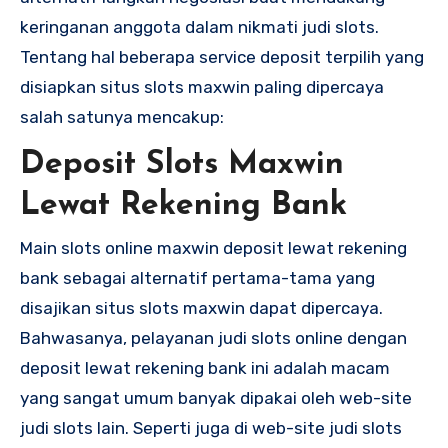
keringanan anggota dalam nikmati judi slots.
Tentang hal beberapa service deposit terpilih yang
disiapkan situs slots maxwin paling dipercaya
salah satunya mencakup:
Deposit Slots Maxwin
Lewat Rekening Bank
Main slots online maxwin deposit lewat rekening
bank sebagai alternatif pertama-tama yang
disajikan situs slots maxwin dapat dipercaya.
Bahwasanya, pelayanan judi slots online dengan
deposit lewat rekening bank ini adalah macam
yang sangat umum banyak dipakai oleh web-site
judi slots lain. Seperti juga di web-site judi slots