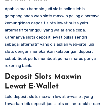
Apabila mau bermain judi slots online lebih
gampang pada web slots maxwin paling dipercaya,
kemungkinan deposit slots lewat pulsa yaitu
alternatif terunggul yang wajar anda coba.
Karenanya slots deposit lewat pulsa sendiri
sebagai alternatif yang disiapkan web-site judi
slots dengan menekankan kelapangan deposit
sebab tidak perlu membuat pemain harus punya
rekening bank.
Deposit Slots Maxwin
Lewat E-Wallet
Lalu deposit slots maxwin lewat e-wallet yang
tawarkan trik deposit judi slots online terakhir dan