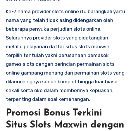
Ke-7 nama provider slots online itu barangkali yaitu
nama yang telah tidak asing didengarkan oleh
beberapa penyuka perjudian slots online.
Seluruhnya provider slots yang didatangkan
melalui pelayanan daftar situs slots maxwin
terpilih tentulah yakni perusahaan pemasok
games slots dengan perincian permainan slots
online gampang menang dan permainan slots yang
dilaunchingnya sudah komplet hingga luar biasa
sekali serta oke dalam memberinya kepuasan,
terpenting dalam soal kemenangan.
Promosi Bonus Terkini
Situs Slots Maxwin dengan