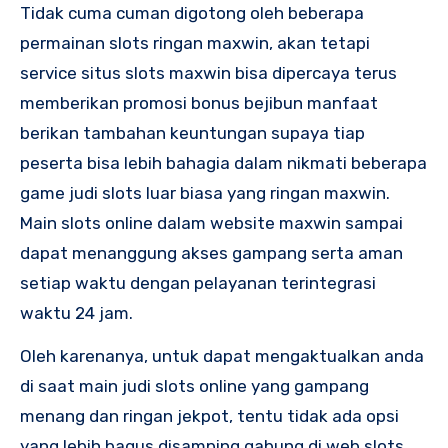
Tidak cuma cuman digotong oleh beberapa
permainan slots ringan maxwin, akan tetapi
service situs slots maxwin bisa dipercaya terus
memberikan promosi bonus bejibun manfaat
berikan tambahan keuntungan supaya tiap
peserta bisa lebih bahagia dalam nikmati beberapa
game judi slots luar biasa yang ringan maxwin.
Main slots online dalam website maxwin sampai
dapat menanggung akses gampang serta aman
setiap waktu dengan pelayanan terintegrasi
waktu 24 jam.
Oleh karenanya, untuk dapat mengaktualkan anda
di saat main judi slots online yang gampang
menang dan ringan jekpot, tentu tidak ada opsi
yang lebih bagus disamping gabung di web slots