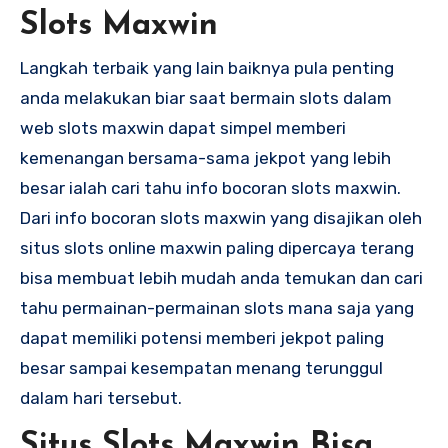
Slots Maxwin
Langkah terbaik yang lain baiknya pula penting
anda melakukan biar saat bermain slots dalam
web slots maxwin dapat simpel memberi
kemenangan bersama-sama jekpot yang lebih
besar ialah cari tahu info bocoran slots maxwin.
Dari info bocoran slots maxwin yang disajikan oleh
situs slots online maxwin paling dipercaya terang
bisa membuat lebih mudah anda temukan dan cari
tahu permainan-permainan slots mana saja yang
dapat memiliki potensi memberi jekpot paling
besar sampai kesempatan menang terunggul
dalam hari tersebut.
Situs Slots Maxwin Bisa