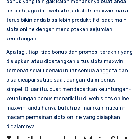
bonus yang lain gak kalah menariknya buat anda
peroleh juga dari website judi slots maxwin maka
terus bikin anda bisa lebih produktif di saat main
slots online dengan menciptakan sejumlah
keuntungan.
Apa lagi, tiap-tiap bonus dan promosi terakhir yang
disiapkan atau didatangkan situs slots maxwin
terhebat selalu berlaku buat semua anggota dan
bisa dicapai setiap saat dengan klaim bonus
simpel. Diluar itu, buat mendapatkan keuntungan-
keuntungan bonus menarik itu di web slots online
maxwin, anda hanya butuh permainkan macam-
macam permainan slots online yang disiapkan
didalamnya.