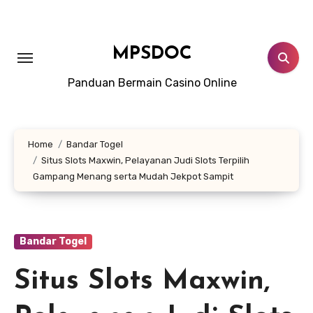
Skip
to
content
MPSDOC
Panduan Bermain Casino Online
Home
Bandar Togel
Situs Slots Maxwin, Pelayanan Judi Slots Terpilih
Gampang Menang serta Mudah Jekpot Sampit
Bandar Togel
Situs Slots Maxwin,