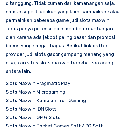
ditanggung. Tidak cuman dari kemenangan saja,
namun seperti apakah yang kami sampaikan kalau
permainkan beberapa game judi slots maxwin
terus punya potensi lebih memberi keuntungan
oleh karena ada jekpot paling besar dan promosi
bonus yang sangat bagus. Berikut link daftar
provider judi slots gacor gampang menang yang
disajikan situs slots maxwin terhebat sekarang
antara lain:
Slots Maxwin Pragmatic Play
Slots Maxwin Microgaming
Slots Maxwin Kampiun Tren Gaming
Slots Maxwin IDN Slots
Slots Maxwin GMW Slots
Slots Maxwin Pocket Games Soft / PG Soft