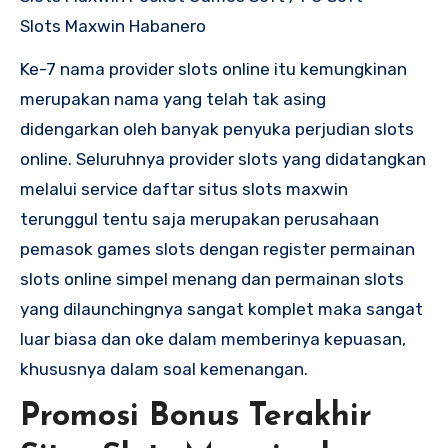
Slots Maxwin Habanero
Ke-7 nama provider slots online itu kemungkinan
merupakan nama yang telah tak asing
didengarkan oleh banyak penyuka perjudian slots
online. Seluruhnya provider slots yang didatangkan
melalui service daftar situs slots maxwin
terunggul tentu saja merupakan perusahaan
pemasok games slots dengan register permainan
slots online simpel menang dan permainan slots
yang dilaunchingnya sangat komplet maka sangat
luar biasa dan oke dalam memberinya kepuasan,
khususnya dalam soal kemenangan.
Promosi Bonus Terakhir