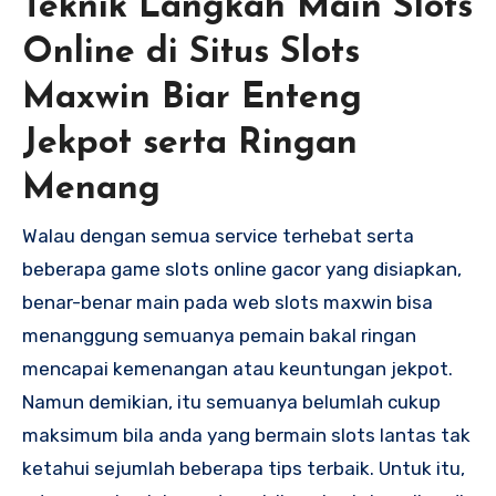
Teknik Langkah Main Slots
Online di Situs Slots
Maxwin Biar Enteng
Jekpot serta Ringan
Menang
Walau dengan semua service terhebat serta
beberapa game slots online gacor yang disiapkan,
benar-benar main pada web slots maxwin bisa
menanggung semuanya pemain bakal ringan
mencapai kemenangan atau keuntungan jekpot.
Namun demikian, itu semuanya belumlah cukup
maksimum bila anda yang bermain slots lantas tak
ketahui sejumlah beberapa tips terbaik. Untuk itu,