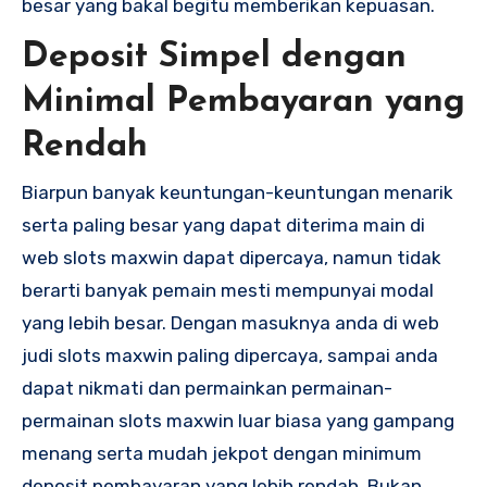
besar yang bakal begitu memberikan kepuasan.
Deposit Simpel dengan
Minimal Pembayaran yang
Rendah
Biarpun banyak keuntungan-keuntungan menarik
serta paling besar yang dapat diterima main di
web slots maxwin dapat dipercaya, namun tidak
berarti banyak pemain mesti mempunyai modal
yang lebih besar. Dengan masuknya anda di web
judi slots maxwin paling dipercaya, sampai anda
dapat nikmati dan permainkan permainan-
permainan slots maxwin luar biasa yang gampang
menang serta mudah jekpot dengan minimum
deposit pembayaran yang lebih rendah. Bukan