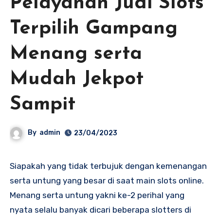
Pelayanan Judi Slots
Terpilih Gampang
Menang serta
Mudah Jekpot
Sampit
By
admin
23/04/2023
Siapakah yang tidak terbujuk dengan kemenangan
serta untung yang besar di saat main slots online.
Menang serta untung yakni ke-2 perihal yang
nyata selalu banyak dicari beberapa slotters di