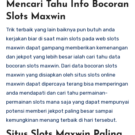
Mencari Tahu Info Bocoran
Slots Maxwin
Trik terbaik yang lain baiknya pun butuh anda
kerjakan biar di saat main slots pada web slots
maxwin dapat gampang memberikan kemenangan
dan jekpot yang lebih besar ialah cari tahu data
bocoran slots maxwin. Dari data bocoran slots
maxwin yang disiapkan oleh situs slots online
maxwin dapat dipercaya terang bisa memperingan
anda mendapati dan cari tahu permainan-
permainan slots mana saja yang dapat mempunyai
potensi memberi jekpot paling besar sampai
kemungkinan menang terbaik di hari tersebut.
Situs Slots Maxwin Paling