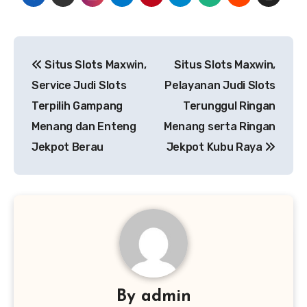
Post
Situs Slots Maxwin,
Situs Slots Maxwin,
navigation
Service Judi Slots
Pelayanan Judi Slots
Terpilih Gampang
Terunggul Ringan
Menang dan Enteng
Menang serta Ringan
Jekpot Berau
Jekpot Kubu Raya
By
admin