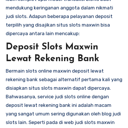
mendukung keringanan anggota dalam nikmati
judi slots. Adapun beberapa pelayanan deposit
terpilih yang disajikan situs slots maxwin bisa
dipercaya antara lain mencakup:
Deposit Slots Maxwin
Lewat Rekening Bank
Bermain slots online maxwin deposit lewat
rekening bank sebagai alternatif pertama kali yang
disiapkan situs slots maxwin dapat dipercaya.
Bahwasanya, service judi slots online dengan
deposit lewat rekening bank ini adalah macam
yang sangat umum sering digunakan oleh blog judi
slots lain. Seperti pada di web judi slots maxwin