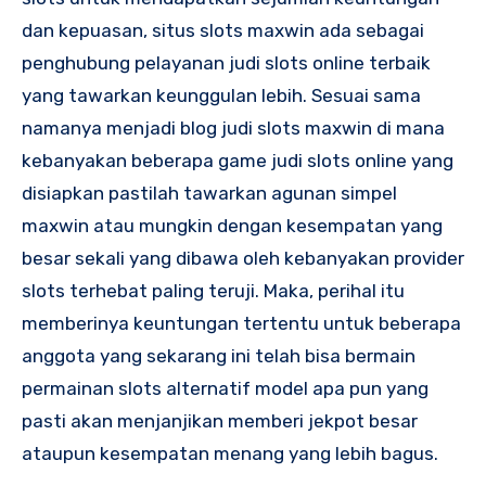
dan kepuasan, situs slots maxwin ada sebagai
penghubung pelayanan judi slots online terbaik
yang tawarkan keunggulan lebih. Sesuai sama
namanya menjadi blog judi slots maxwin di mana
kebanyakan beberapa game judi slots online yang
disiapkan pastilah tawarkan agunan simpel
maxwin atau mungkin dengan kesempatan yang
besar sekali yang dibawa oleh kebanyakan provider
slots terhebat paling teruji. Maka, perihal itu
memberinya keuntungan tertentu untuk beberapa
anggota yang sekarang ini telah bisa bermain
permainan slots alternatif model apa pun yang
pasti akan menjanjikan memberi jekpot besar
ataupun kesempatan menang yang lebih bagus.