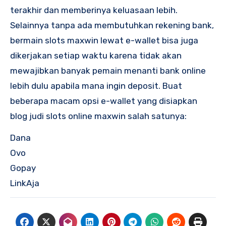
terakhir dan memberinya keluasaan lebih.
Selainnya tanpa ada membutuhkan rekening bank,
bermain slots maxwin lewat e-wallet bisa juga
dikerjakan setiap waktu karena tidak akan
mewajibkan banyak pemain menanti bank online
lebih dulu apabila mana ingin deposit. Buat
beberapa macam opsi e-wallet yang disiapkan
blog judi slots online maxwin salah satunya:
Dana
Ovo
Gopay
LinkAja