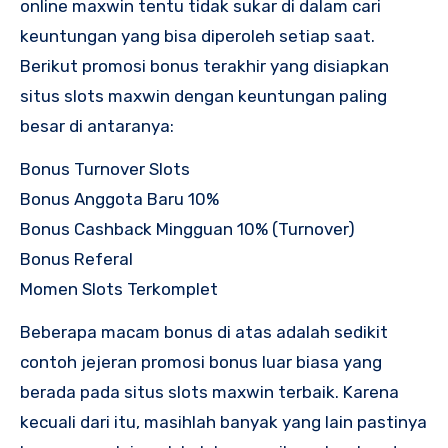
online maxwin tentu tidak sukar di dalam cari
keuntungan yang bisa diperoleh setiap saat.
Berikut promosi bonus terakhir yang disiapkan
situs slots maxwin dengan keuntungan paling
besar di antaranya:
Bonus Turnover Slots
Bonus Anggota Baru 10%
Bonus Cashback Mingguan 10% (Turnover)
Bonus Referal
Momen Slots Terkomplet
Beberapa macam bonus di atas adalah sedikit
contoh jejeran promosi bonus luar biasa yang
berada pada situs slots maxwin terbaik. Karena
kecuali dari itu, masihlah banyak yang lain pastinya