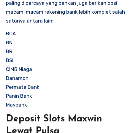
paling dipercaya yang bahkan juga berikan opsi
macam-macam rekening bank lebih komplet salah
satunya antara lain:
BCA
BNI
BRI
BSi
CIMB Niaga
Danamon
Permata Bank
Panin Bank
Maybank
Deposit Slots Maxwin
Lewat Pulsa