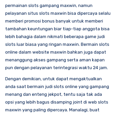
permainan slots gampang maxwin, namun
pelayanan situs slots maxwin bisa dipercaya selalu
memberi promosi bonus banyak untuk memberi
tambahan keuntungan biar tiap-tiap anggota bisa
lebih bahagia dalam nikmati beberapa game judi
slots luar biasa yang ringan maxwin. Bermain slots
online dalam website maxwin bahkan juga dapat
menanggung akses gampang serta aman kapan
pun dengan pelayanan terintegrasi waktu 24 jam.
Dengan demikian, untuk dapat mengaktualkan
anda saat bermain judi slots online yang gampang
menang dan enteng jekpot, tentu saja tak ada
opsi yang lebih bagus disamping joint di web slots
maxwin yang paling dipercaya. Manalagi, buat