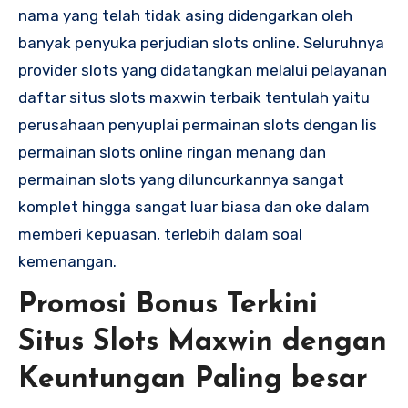
nama yang telah tidak asing didengarkan oleh
banyak penyuka perjudian slots online. Seluruhnya
provider slots yang didatangkan melalui pelayanan
daftar situs slots maxwin terbaik tentulah yaitu
perusahaan penyuplai permainan slots dengan lis
permainan slots online ringan menang dan
permainan slots yang diluncurkannya sangat
komplet hingga sangat luar biasa dan oke dalam
memberi kepuasan, terlebih dalam soal
kemenangan.
Promosi Bonus Terkini
Situs Slots Maxwin dengan
Keuntungan Paling besar