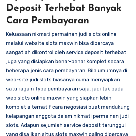
Deposit Terhebat Banyak
Cara Pembayaran
Keluasaan nikmati permainan judi slots online
melalui website slots maxwin bisa dipercaya
sangatlah dikontrol oleh service deposit terhebat
juga yang disiapkan benar-benar komplet secara
beberapa jenis cara pembayaran. Bila umumnya di
web-site judi slots biasanya cuma menyiapkan
satu ragam type pembayaran saja, jadi tak pada
web slots online maxwin yang siapkan lebih
komplet alternatif cara negosiasi buat mendukung
kelapangan anggota dalam nikmati permainan judi
slots. Adapun sejumlah service deposit terunggul
yang disajikan situs slots maxwin paling dipercaya