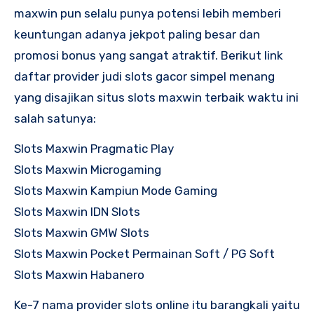
maxwin pun selalu punya potensi lebih memberi
keuntungan adanya jekpot paling besar dan
promosi bonus yang sangat atraktif. Berikut link
daftar provider judi slots gacor simpel menang
yang disajikan situs slots maxwin terbaik waktu ini
salah satunya:
Slots Maxwin Pragmatic Play
Slots Maxwin Microgaming
Slots Maxwin Kampiun Mode Gaming
Slots Maxwin IDN Slots
Slots Maxwin GMW Slots
Slots Maxwin Pocket Permainan Soft / PG Soft
Slots Maxwin Habanero
Ke-7 nama provider slots online itu barangkali yaitu