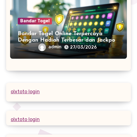
Bandar Togel
Bandar Togel Online Terpercaya
Dengan Hadiah Terbesar dan Jackpot
Fantastis untuk Pemain Cerdas
admin
27/03/2026
olxtoto login
olxtoto login