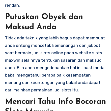
rendah.
Putuskan Obyek dan
Maksud Anda
Tidak ada teknik yang lebih bagus dapat membuat
anda enteng mencetak kemenangan dan jekpot
saat bermain judi slots online pada website slots
maxwin selainnya tentukan sasaran dan maksud
anda. Bila anda mengedepankan hal ini, pasti anda
bakal mengetahui berapa baik kesempatan
menang dan keuntungan yang bakal anda dapat
dari mainkan permainan judi slots itu.
Mencari Tahu Info Bocoran