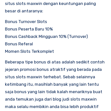
situs slots maxwin dengan keuntungan paling
besar di antaranya:
Bonus Turnover Slots
Bonus Peserta Baru 10%
Bonus Cashback Mingguan 10% (Turnover)
Bonus Referal
Momen Slots Terkomplet
Beberapa tipe bonus di atas adalah sedikit contoh
jejeran promosi bonus atraktif yang berada pada
situs slots maxwin terhebat. Sebab selainnya
ketimbang itu, masihlah banyak yang lain tentu
saja bonus yang lain tidak kalah menariknya buat
anda temukan juga dari blog judi slots maxwin
maka selalu membikin anda bisa lebih produktif