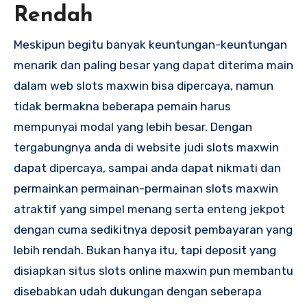
Rendah
Meskipun begitu banyak keuntungan-keuntungan
menarik dan paling besar yang dapat diterima main
dalam web slots maxwin bisa dipercaya, namun
tidak bermakna beberapa pemain harus
mempunyai modal yang lebih besar. Dengan
tergabungnya anda di website judi slots maxwin
dapat dipercaya, sampai anda dapat nikmati dan
permainkan permainan-permainan slots maxwin
atraktif yang simpel menang serta enteng jekpot
dengan cuma sedikitnya deposit pembayaran yang
lebih rendah. Bukan hanya itu, tapi deposit yang
disiapkan situs slots online maxwin pun membantu
disebabkan udah dukungan dengan seberapa