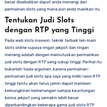
besar disebabkan dapat anda menangi dari
permainan slots yang mana pun anda mainkan itu.
Tentukan Judi Slots
dengan RTP yang Tinggi
Pada web slots maxwin, teknik terbaik lain main
slots online supaya ringan jekpot dan ringan
menang adalah dengan memutuskan permainkan
judi slots dengan RTP yang cukup tinggi. Perihal itu
bukanlah tiada argumen, karena permainan-
permainan judi slots apa saja yang miliki rasio RTP
tinggi tentu akan terus jamin dapat memberi
kemungkinan kemenangan sampai keuntungan
bonus jekpot yang semakin lebih besar
diperbandingkan beberapa game judi slots RTP