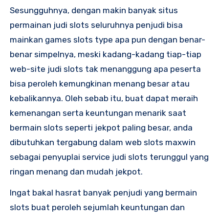
Sesungguhnya, dengan makin banyak situs
permainan judi slots seluruhnya penjudi bisa
mainkan games slots type apa pun dengan benar-
benar simpelnya, meski kadang-kadang tiap-tiap
web-site judi slots tak menanggung apa peserta
bisa peroleh kemungkinan menang besar atau
kebalikannya. Oleh sebab itu, buat dapat meraih
kemenangan serta keuntungan menarik saat
bermain slots seperti jekpot paling besar, anda
dibutuhkan tergabung dalam web slots maxwin
sebagai penyuplai service judi slots terunggul yang
ringan menang dan mudah jekpot.
Ingat bakal hasrat banyak penjudi yang bermain
slots buat peroleh sejumlah keuntungan dan