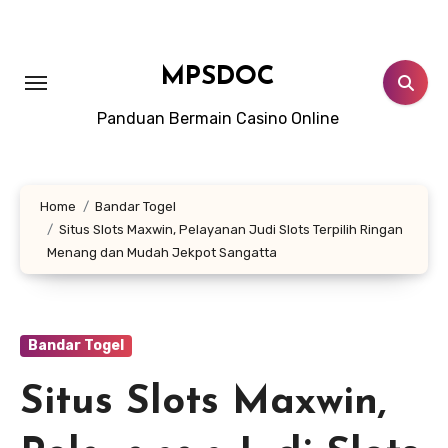
Skip
to
content
MPSDOC
Panduan Bermain Casino Online
Home
Bandar Togel
Situs Slots Maxwin, Pelayanan Judi Slots Terpilih Ringan
Menang dan Mudah Jekpot Sangatta
Bandar Togel
Situs Slots Maxwin,