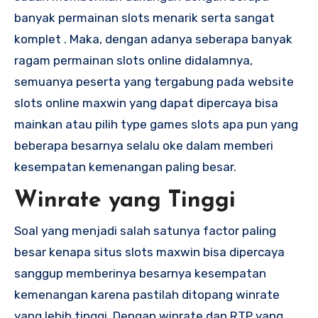
banyak permainan slots menarik serta sangat
komplet . Maka, dengan adanya seberapa banyak
ragam permainan slots online didalamnya,
semuanya peserta yang tergabung pada website
slots online maxwin yang dapat dipercaya bisa
mainkan atau pilih type games slots apa pun yang
beberapa besarnya selalu oke dalam memberi
kesempatan kemenangan paling besar.
Winrate yang Tinggi
Soal yang menjadi salah satunya factor paling
besar kenapa situs slots maxwin bisa dipercaya
sanggup memberinya besarnya kesempatan
kemenangan karena pastilah ditopang winrate
yang lebih tinggi. Dengan winrate dan RTP yang