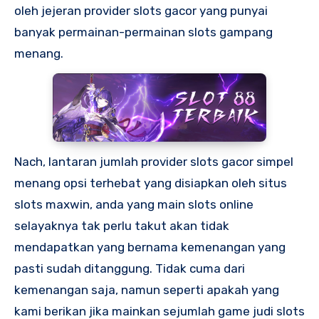
oleh jejeran provider slots gacor yang punyai
banyak permainan-permainan slots gampang
menang.
Nach, lantaran jumlah provider slots gacor simpel
menang opsi terhebat yang disiapkan oleh situs
slots maxwin, anda yang main slots online
selayaknya tak perlu takut akan tidak
mendapatkan yang bernama kemenangan yang
pasti sudah ditanggung. Tidak cuma dari
kemenangan saja, namun seperti apakah yang
kami berikan jika mainkan sejumlah game judi slots