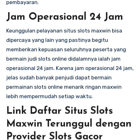
pembayaran.
Jam Operasional 24 Jam
Keunggulan pelayanan situs slots maxwin bisa
dipercaya yang lain yang pastinya begitu
memberikan kepuasan seluruhnya peserta yang
bermain judi slots online didalamnya ialah jam
operasional 24 jam. Karena jam operasional 24 jam,
jelas sudah banyak penjudi dapat bermain
permainan slots online menarik ringan maxwin
lebih mempermudah setiap waktu.
Link Daftar Situs Slots
Maxwin Terunggul dengan
Provider Slots Gacor