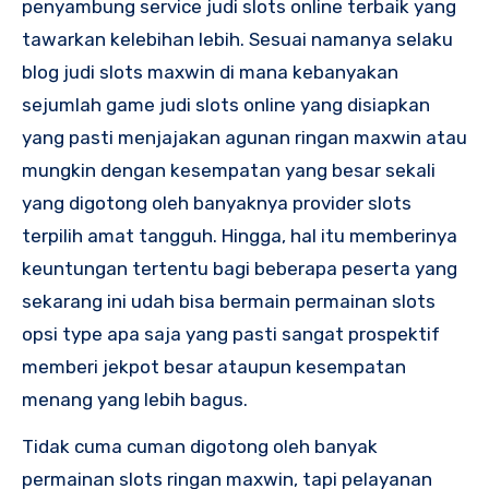
penyambung service judi slots online terbaik yang
tawarkan kelebihan lebih. Sesuai namanya selaku
blog judi slots maxwin di mana kebanyakan
sejumlah game judi slots online yang disiapkan
yang pasti menjajakan agunan ringan maxwin atau
mungkin dengan kesempatan yang besar sekali
yang digotong oleh banyaknya provider slots
terpilih amat tangguh. Hingga, hal itu memberinya
keuntungan tertentu bagi beberapa peserta yang
sekarang ini udah bisa bermain permainan slots
opsi type apa saja yang pasti sangat prospektif
memberi jekpot besar ataupun kesempatan
menang yang lebih bagus.
Tidak cuma cuman digotong oleh banyak
permainan slots ringan maxwin, tapi pelayanan