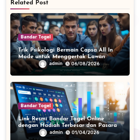
Related Post
Bandar Togel
Trik Psikologi Bermain Capsa All In
Mode untuk Menggertak Lawan
dengan Efektif
admin
06/08/2026
Bandar Togel
Link Resmi Bandar Togel Online
dengan Hadiah Terbesar dan Pasaran
Lengkap untuk Pengalaman Bermain
admin
01/04/2026
Terbaik