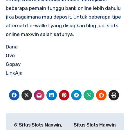
beberapa pemain tunggu bank online lebih dahulu
jika bagaimana mau deposit. Untuk beberapa tipe
alternatif e-wallet yang disiapkan blog judi slots
online maxwin salah satunya:
Dana
Ovo
Gopay
LinkAja
Post
Situs Slots Maxwin,
Situs Slots Maxwin,