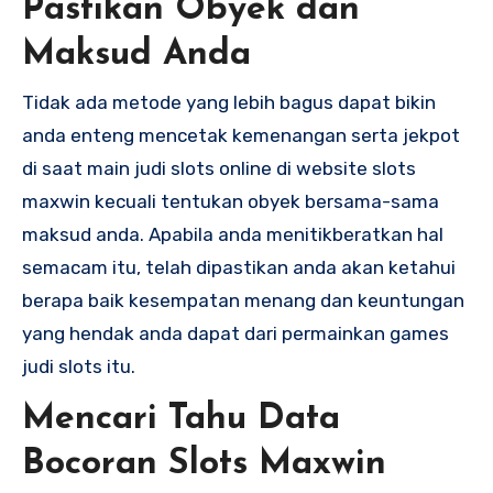
Pastikan Obyek dan
Maksud Anda
Tidak ada metode yang lebih bagus dapat bikin
anda enteng mencetak kemenangan serta jekpot
di saat main judi slots online di website slots
maxwin kecuali tentukan obyek bersama-sama
maksud anda. Apabila anda menitikberatkan hal
semacam itu, telah dipastikan anda akan ketahui
berapa baik kesempatan menang dan keuntungan
yang hendak anda dapat dari permainkan games
judi slots itu.
Mencari Tahu Data
Bocoran Slots Maxwin