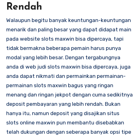
Rendah
Walaupun begitu banyak keuntungan-keuntungan
menarik dan paling besar yang dapat didapat main
pada website slots maxwin bisa dipercaya, tapi
tidak bermakna beberapa pemain harus punya
modal yang lebih besar. Dengan tergabungnya
anda di web judi slots maxwin bisa dipercaya, juga
anda dapat nikmati dan permainkan permainan-
permainan slots maxwin bagus yang ringan
menang dan ringan jekpot dengan cuma sedikitnya
deposit pembayaran yang lebih rendah. Bukan
hanya itu, namun deposit yang disajikan situs
slots online maxwin pun membantu disebabkan
telah dukungan dengan seberapa banyak opsi tipe