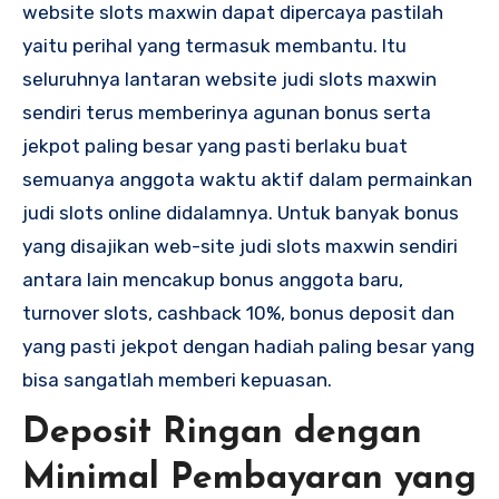
website slots maxwin dapat dipercaya pastilah
yaitu perihal yang termasuk membantu. Itu
seluruhnya lantaran website judi slots maxwin
sendiri terus memberinya agunan bonus serta
jekpot paling besar yang pasti berlaku buat
semuanya anggota waktu aktif dalam permainkan
judi slots online didalamnya. Untuk banyak bonus
yang disajikan web-site judi slots maxwin sendiri
antara lain mencakup bonus anggota baru,
turnover slots, cashback 10%, bonus deposit dan
yang pasti jekpot dengan hadiah paling besar yang
bisa sangatlah memberi kepuasan.
Deposit Ringan dengan
Minimal Pembayaran yang