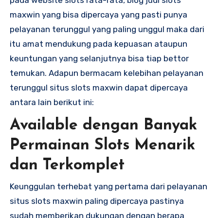
pada website slots rata-rata, blog judi slots
maxwin yang bisa dipercaya yang pasti punya
pelayanan terunggul yang paling unggul maka dari
itu amat mendukung pada kepuasan ataupun
keuntungan yang selanjutnya bisa tiap bettor
temukan. Adapun bermacam kelebihan pelayanan
terunggul situs slots maxwin dapat dipercaya
antara lain berikut ini:
Available dengan Banyak
Permainan Slots Menarik
dan Terkomplet
Keunggulan terhebat yang pertama dari pelayanan
situs slots maxwin paling dipercaya pastinya
sudah memberikan dukungan dengan berapa