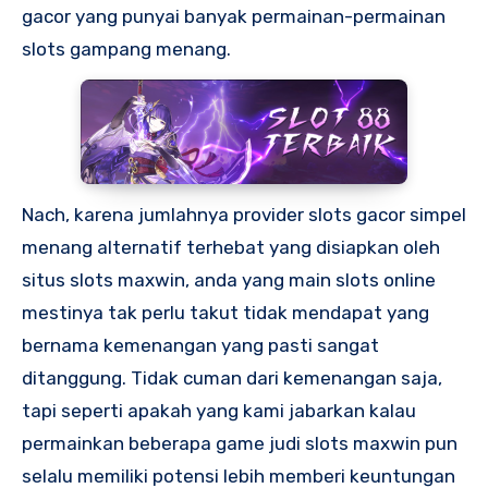
gacor yang punyai banyak permainan-permainan
slots gampang menang.
Nach, karena jumlahnya provider slots gacor simpel
menang alternatif terhebat yang disiapkan oleh
situs slots maxwin, anda yang main slots online
mestinya tak perlu takut tidak mendapat yang
bernama kemenangan yang pasti sangat
ditanggung. Tidak cuman dari kemenangan saja,
tapi seperti apakah yang kami jabarkan kalau
permainkan beberapa game judi slots maxwin pun
selalu memiliki potensi lebih memberi keuntungan