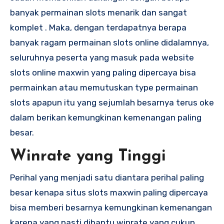
banyak permainan slots menarik dan sangat
komplet . Maka, dengan terdapatnya berapa
banyak ragam permainan slots online didalamnya,
seluruhnya peserta yang masuk pada website
slots online maxwin yang paling dipercaya bisa
permainkan atau memutuskan type permainan
slots apapun itu yang sejumlah besarnya terus oke
dalam berikan kemungkinan kemenangan paling
besar.
Winrate yang Tinggi
Perihal yang menjadi satu diantara perihal paling
besar kenapa situs slots maxwin paling dipercaya
bisa memberi besarnya kemungkinan kemenangan
karena yang pasti dibantu winrate yang cukup