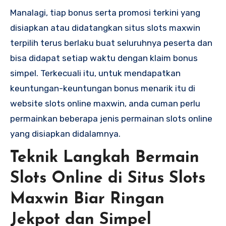
Manalagi, tiap bonus serta promosi terkini yang
disiapkan atau didatangkan situs slots maxwin
terpilih terus berlaku buat seluruhnya peserta dan
bisa didapat setiap waktu dengan klaim bonus
simpel. Terkecuali itu, untuk mendapatkan
keuntungan-keuntungan bonus menarik itu di
website slots online maxwin, anda cuman perlu
permainkan beberapa jenis permainan slots online
yang disiapkan didalamnya.
Teknik Langkah Bermain
Slots Online di Situs Slots
Maxwin Biar Ringan
Jekpot dan Simpel