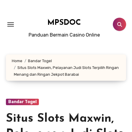
Skip
to
content
MPSDOC
Panduan Bermain Casino Online
Home
Bandar Togel
Situs Slots Maxwin, Pelayanan Judi Slots Terpilih Ringan
Menang dan Ringan Jekpot Barabai
Bandar Togel
Situs Slots Maxwin,