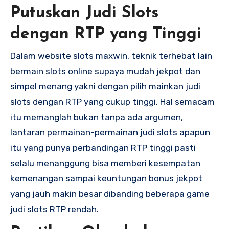
Putuskan Judi Slots
dengan RTP yang Tinggi
Dalam website slots maxwin, teknik terhebat lain
bermain slots online supaya mudah jekpot dan
simpel menang yakni dengan pilih mainkan judi
slots dengan RTP yang cukup tinggi. Hal semacam
itu memanglah bukan tanpa ada argumen,
lantaran permainan-permainan judi slots apapun
itu yang punya perbandingan RTP tinggi pasti
selalu menanggung bisa memberi kesempatan
kemenangan sampai keuntungan bonus jekpot
yang jauh makin besar dibanding beberapa game
judi slots RTP rendah.