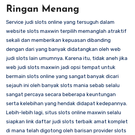
Ringan Menang
Service judi slots online yang tersuguh dalam
website slots maxwin terpilih memanglah atraktif
sekali dan memberikan kepuasan dibanding
dengan dari yang banyak didatangkan oleh web
judi slots lain umumnya. Karena itu, tidak aneh jika
web judi slots maxwin jadi opsi tempat untuk
bermain slots online yang sangat banyak dicari
sejauh ini oleh banyak slots mania sebab selalu
sangat percaya secara beberapa keuntungan
serta kelebihan yang hendak didapat kedepannya.
Lebih-lebih lagi, situs slots online maxwin selalu
siapkan link daftar judi slots terbaik amat komplet
di mana telah digotong oleh barisan provider slots