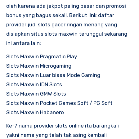
oleh karena ada jekpot paling besar dan promosi
bonus yang bagus sekali. Berikut link daftar
provider judi slots gacor ringan menang yang
disiapkan situs slots maxwin terunggul sekarang
ini antara lain:
Slots Maxwin Pragmatic Play
Slots Maxwin Microgaming
Slots Maxwin Luar biasa Mode Gaming
Slots Maxwin IDN Slots
Slots Maxwin GMW Slots
Slots Maxwin Pocket Games Soft / PG Soft
Slots Maxwin Habanero
Ke-7 nama provider slots online itu barangkali
yakni nama yang telah tak asing kembali