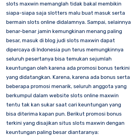
slots maxwin memanglah tidak bakal membikin
siapa-siapa saja slotters malu buat masuk serta
bermain slots online didalamnya. Sampai, selainnya
benar-benar jamin kemungkinan menang paling
besar, masuk di blog judi slots maxwin dapat
dipercaya di Indonesia pun terus memungkinnya
seluruh pesertanya bisa temukan sejumlah
keuntungan oleh karena ada promosi bonus terkini
yang didatangkan. Karena, karena ada bonus serta
beberapa promosi menarik, seluruh anggota yang
berkumpul dalam website slots online maxwin
tentu tak kan sukar saat cari keuntungan yang
bisa diterima kapan pun. Berikut promosi bonus
terkini yang disajikan situs slots maxwin dengan
keuntungan paling besar diantaranya: