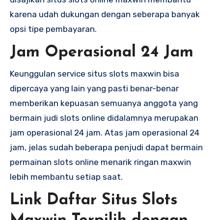
karena udah dukungan dengan seberapa banyak
opsi tipe pembayaran.
Jam Operasional 24 Jam
Keunggulan service situs slots maxwin bisa
dipercaya yang lain yang pasti benar-benar
memberikan kepuasan semuanya anggota yang
bermain judi slots online didalamnya merupakan
jam operasional 24 jam. Atas jam operasional 24
jam, jelas sudah beberapa penjudi dapat bermain
permainan slots online menarik ringan maxwin
lebih membantu setiap saat.
Link Daftar Situs Slots