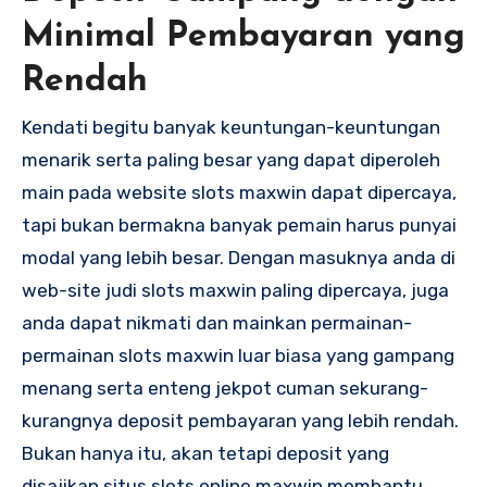
Minimal Pembayaran yang
Rendah
Kendati begitu banyak keuntungan-keuntungan
menarik serta paling besar yang dapat diperoleh
main pada website slots maxwin dapat dipercaya,
tapi bukan bermakna banyak pemain harus punyai
modal yang lebih besar. Dengan masuknya anda di
web-site judi slots maxwin paling dipercaya, juga
anda dapat nikmati dan mainkan permainan-
permainan slots maxwin luar biasa yang gampang
menang serta enteng jekpot cuman sekurang-
kurangnya deposit pembayaran yang lebih rendah.
Bukan hanya itu, akan tetapi deposit yang
disajikan situs slots online maxwin membantu