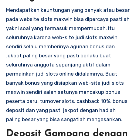
Mendapatkan keuntungan yang banyak atau besar
pada website slots maxwin bisa dipercaya pastilah
yakni soal yang termasuk mempermudah. Itu
seluruhnya karena web-site judi slots maxwin
sendiri selalu memberinya agunan bonus dan
jekpot paling besar yang pasti berlaku buat
seluruhnya anggota sepanjang aktif dalam
permainkan judi slots online didalamnya. Buat
banyak bonus yang disiapkan web-site judi slots
maxwin sendiri salah satunya mencakup bonus
peserta baru, turnover slots, cashback 10%, bonus
deposit dan yang pasti jekpot dengan hadiah
paling besar yang bisa sangatlah mengesankan.
Deposit Gampang dengan