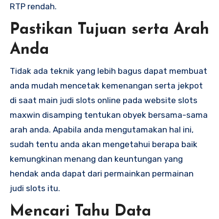
RTP rendah.
Pastikan Tujuan serta Arah
Anda
Tidak ada teknik yang lebih bagus dapat membuat
anda mudah mencetak kemenangan serta jekpot
di saat main judi slots online pada website slots
maxwin disamping tentukan obyek bersama-sama
arah anda. Apabila anda mengutamakan hal ini,
sudah tentu anda akan mengetahui berapa baik
kemungkinan menang dan keuntungan yang
hendak anda dapat dari permainkan permainan
judi slots itu.
Mencari Tahu Data