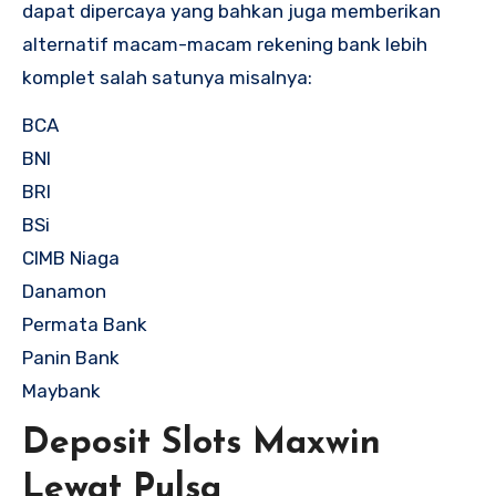
dapat dipercaya yang bahkan juga memberikan
alternatif macam-macam rekening bank lebih
komplet salah satunya misalnya:
BCA
BNI
BRI
BSi
CIMB Niaga
Danamon
Permata Bank
Panin Bank
Maybank
Deposit Slots Maxwin
Lewat Pulsa