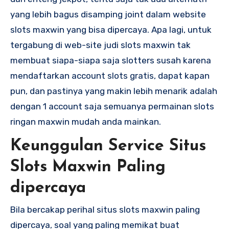
yang lebih bagus disamping joint dalam website
slots maxwin yang bisa dipercaya. Apa lagi, untuk
tergabung di web-site judi slots maxwin tak
membuat siapa-siapa saja slotters susah karena
mendaftarkan account slots gratis, dapat kapan
pun, dan pastinya yang makin lebih menarik adalah
dengan 1 account saja semuanya permainan slots
ringan maxwin mudah anda mainkan.
Keunggulan Service Situs
Slots Maxwin Paling
dipercaya
Bila bercakap perihal situs slots maxwin paling
dipercaya, soal yang paling memikat buat