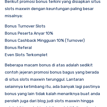
Berikut promosi bonus terkini yang disiapkan situs
slots maxwin dengan keuntungan paling besar
misalnya:
Bonus Turnover Slots
Bonus Peserta Anyar 10%
Bonus Cashback Mingguan 10% (Turnover)
Bonus Referal
Even Slots Terkomplet
Beberapa macam bonus di atas adalah sedikit
contoh jejeran promosi bonus bagus yang berada
di situs slots maxwin terunggul. Lantaran
selainnya ketimbang itu, ada banyak lagi pastinya
bonus yang lain tidak kalah menariknya buat anda
peroleh juga dari blog judi slots maxwin hingga