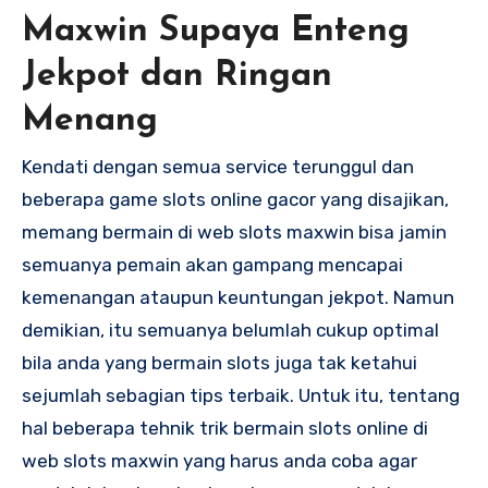
Maxwin Supaya Enteng
Jekpot dan Ringan
Menang
Kendati dengan semua service terunggul dan
beberapa game slots online gacor yang disajikan,
memang bermain di web slots maxwin bisa jamin
semuanya pemain akan gampang mencapai
kemenangan ataupun keuntungan jekpot. Namun
demikian, itu semuanya belumlah cukup optimal
bila anda yang bermain slots juga tak ketahui
sejumlah sebagian tips terbaik. Untuk itu, tentang
hal beberapa tehnik trik bermain slots online di
web slots maxwin yang harus anda coba agar