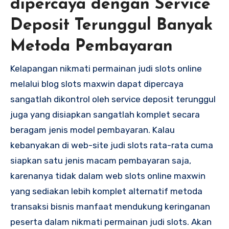
dipercaya dengan Service
Deposit Terunggul Banyak
Metoda Pembayaran
Kelapangan nikmati permainan judi slots online
melalui blog slots maxwin dapat dipercaya
sangatlah dikontrol oleh service deposit terunggul
juga yang disiapkan sangatlah komplet secara
beragam jenis model pembayaran. Kalau
kebanyakan di web-site judi slots rata-rata cuma
siapkan satu jenis macam pembayaran saja,
karenanya tidak dalam web slots online maxwin
yang sediakan lebih komplet alternatif metoda
transaksi bisnis manfaat mendukung keringanan
peserta dalam nikmati permainan judi slots. Akan