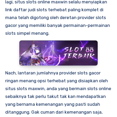
lagi, situs slots online maxwin selalu menyiapkan
link daftar judi slots terhebat paling komplet di
mana telah digotong oleh deretan provider slots
gacor yang memiliki banyak permainan-permainan
slots simpel menang.
Nach, lantaran jumlahnya provider slots gacor
ringan menang opsi terhebat yang disiapkan oleh
situs slots maxwin, anda yang bermain slots online
sebaiknya tak perlu takut tak kan mendapatkan
yang bernama kemenangan yang pasti sudah
ditanggung. Gak cuman dari kemenangan saja,