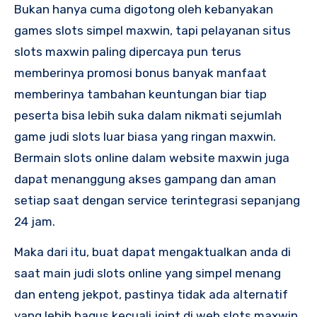
Bukan hanya cuma digotong oleh kebanyakan
games slots simpel maxwin, tapi pelayanan situs
slots maxwin paling dipercaya pun terus
memberinya promosi bonus banyak manfaat
memberinya tambahan keuntungan biar tiap
peserta bisa lebih suka dalam nikmati sejumlah
game judi slots luar biasa yang ringan maxwin.
Bermain slots online dalam website maxwin juga
dapat menanggung akses gampang dan aman
setiap saat dengan service terintegrasi sepanjang
24 jam.
Maka dari itu, buat dapat mengaktualkan anda di
saat main judi slots online yang simpel menang
dan enteng jekpot, pastinya tidak ada alternatif
yang lebih bagus kecuali joint di web slots maxwin