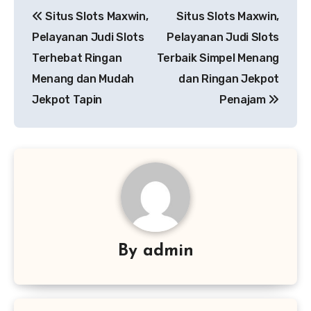
Post
Situs Slots Maxwin,
Situs Slots Maxwin,
navigation
Pelayanan Judi Slots
Pelayanan Judi Slots
Terhebat Ringan
Terbaik Simpel Menang
Menang dan Mudah
dan Ringan Jekpot
Jekpot Tapin
Penajam
By
admin