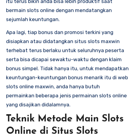
itu terus bikin anda bisa lebih produktif saat
bermain slots online dengan mendatangkan
sejumlah keuntungan.
Apa lagi, tiap bonus dan promosi terkini yang
disiapkan atau didatangkan situs slots maxwin
terhebat terus berlaku untuk seluruhnya peserta
serta bisa dicapai sewaktu-waktu dengan klaim
bonus simpel. Tidak hanya itu, untuk mendapatkan
keuntungan-keuntungan bonus menarik itu di web
slots online maxwin, anda hanya butuh
permainkan beberapa jenis permainan slots online
yang disajikan didalamnya.
Teknik Metode Main Slots
Online di Situs Slots