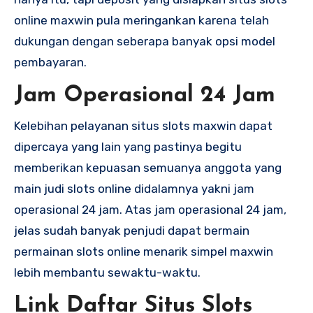
online maxwin pula meringankan karena telah
dukungan dengan seberapa banyak opsi model
pembayaran.
Jam Operasional 24 Jam
Kelebihan pelayanan situs slots maxwin dapat
dipercaya yang lain yang pastinya begitu
memberikan kepuasan semuanya anggota yang
main judi slots online didalamnya yakni jam
operasional 24 jam. Atas jam operasional 24 jam,
jelas sudah banyak penjudi dapat bermain
permainan slots online menarik simpel maxwin
lebih membantu sewaktu-waktu.
Link Daftar Situs Slots