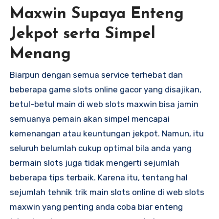
Maxwin Supaya Enteng
Jekpot serta Simpel
Menang
Biarpun dengan semua service terhebat dan
beberapa game slots online gacor yang disajikan,
betul-betul main di web slots maxwin bisa jamin
semuanya pemain akan simpel mencapai
kemenangan atau keuntungan jekpot. Namun, itu
seluruh belumlah cukup optimal bila anda yang
bermain slots juga tidak mengerti sejumlah
beberapa tips terbaik. Karena itu, tentang hal
sejumlah tehnik trik main slots online di web slots
maxwin yang penting anda coba biar enteng