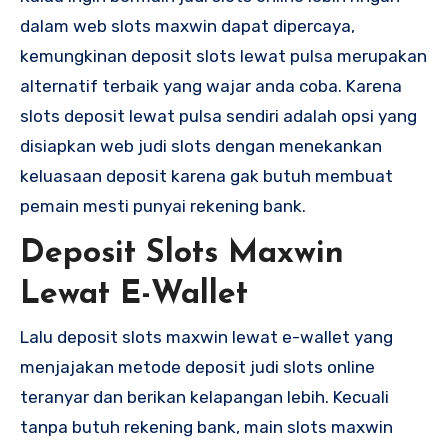
dalam web slots maxwin dapat dipercaya,
kemungkinan deposit slots lewat pulsa merupakan
alternatif terbaik yang wajar anda coba. Karena
slots deposit lewat pulsa sendiri adalah opsi yang
disiapkan web judi slots dengan menekankan
keluasaan deposit karena gak butuh membuat
pemain mesti punyai rekening bank.
Deposit Slots Maxwin
Lewat E-Wallet
Lalu deposit slots maxwin lewat e-wallet yang
menjajakan metode deposit judi slots online
teranyar dan berikan kelapangan lebih. Kecuali
tanpa butuh rekening bank, main slots maxwin