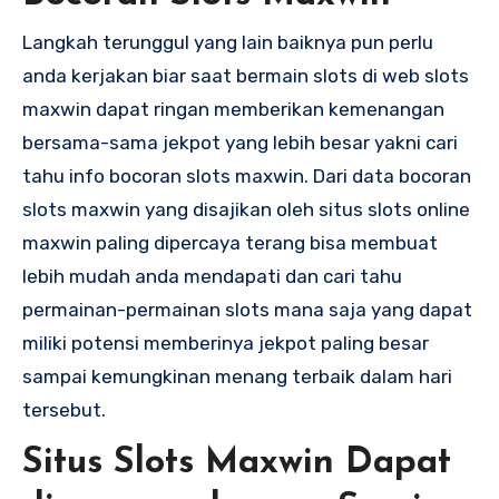
Langkah terunggul yang lain baiknya pun perlu
anda kerjakan biar saat bermain slots di web slots
maxwin dapat ringan memberikan kemenangan
bersama-sama jekpot yang lebih besar yakni cari
tahu info bocoran slots maxwin. Dari data bocoran
slots maxwin yang disajikan oleh situs slots online
maxwin paling dipercaya terang bisa membuat
lebih mudah anda mendapati dan cari tahu
permainan-permainan slots mana saja yang dapat
miliki potensi memberinya jekpot paling besar
sampai kemungkinan menang terbaik dalam hari
tersebut.
Situs Slots Maxwin Dapat