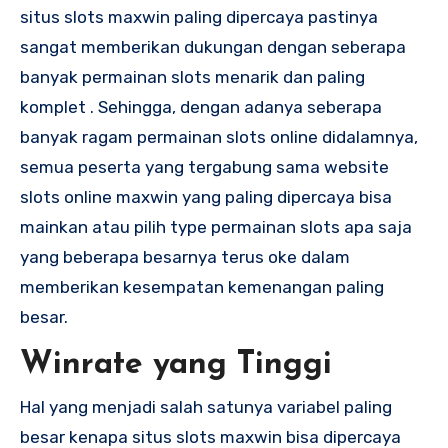
situs slots maxwin paling dipercaya pastinya
sangat memberikan dukungan dengan seberapa
banyak permainan slots menarik dan paling
komplet . Sehingga, dengan adanya seberapa
banyak ragam permainan slots online didalamnya,
semua peserta yang tergabung sama website
slots online maxwin yang paling dipercaya bisa
mainkan atau pilih type permainan slots apa saja
yang beberapa besarnya terus oke dalam
memberikan kesempatan kemenangan paling
besar.
Winrate yang Tinggi
Hal yang menjadi salah satunya variabel paling
besar kenapa situs slots maxwin bisa dipercaya