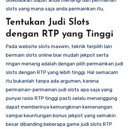
slots yang mana saja anda permainkan itu.
Tentukan Judi Slots
dengan RTP yang Tinggi
Pada website slots maxwin, teknik terpilih lain
bermain slots online biar mudah jekpot serta
ringan menang adalah dengan pilih permainkan judi
slots dengan RTP yang lebih tinggi. Hal semacam
itu bukanlah tanpa ada argumen, karena
permainan-permainan judi slots apa saja yang
punyai rasio RTP tinggi pasti selalu menanggung
dapat memberinya kemungkinan kemenangan
sampai keuntungan bonus jekpot yang semakin
besar dibanding beberapa game judi slots RTP