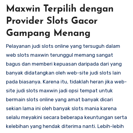
Maxwin Terpilih dengan
Provider Slots Gacor
Gampang Menang
Pelayanan judi slots online yang tersuguh dalam
web slots maxwin terunggul memang sangat
bagus dan memberi kepuasan daripada dari yang
banyak didatangkan oleh web-site judi slots lain
pada biasanya. Karena itu, tidaklah heran jika web-
site judi slots maxwin jadi opsi tempat untuk
bermain slots online yang amat banyak dicari
sekian lama ini oleh banyak slots mania karena
selalu meyakini secara beberapa keuntungan serta
kelebihan yang hendak diterima nanti. Lebih-lebih