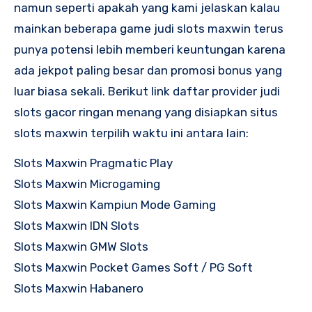
namun seperti apakah yang kami jelaskan kalau
mainkan beberapa game judi slots maxwin terus
punya potensi lebih memberi keuntungan karena
ada jekpot paling besar dan promosi bonus yang
luar biasa sekali. Berikut link daftar provider judi
slots gacor ringan menang yang disiapkan situs
slots maxwin terpilih waktu ini antara lain:
Slots Maxwin Pragmatic Play
Slots Maxwin Microgaming
Slots Maxwin Kampiun Mode Gaming
Slots Maxwin IDN Slots
Slots Maxwin GMW Slots
Slots Maxwin Pocket Games Soft / PG Soft
Slots Maxwin Habanero