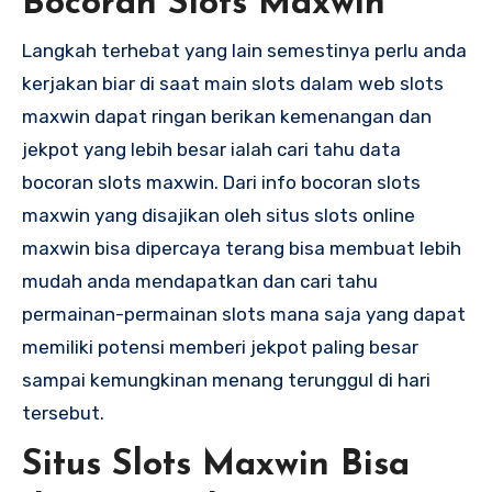
Bocoran Slots Maxwin
Langkah terhebat yang lain semestinya perlu anda
kerjakan biar di saat main slots dalam web slots
maxwin dapat ringan berikan kemenangan dan
jekpot yang lebih besar ialah cari tahu data
bocoran slots maxwin. Dari info bocoran slots
maxwin yang disajikan oleh situs slots online
maxwin bisa dipercaya terang bisa membuat lebih
mudah anda mendapatkan dan cari tahu
permainan-permainan slots mana saja yang dapat
memiliki potensi memberi jekpot paling besar
sampai kemungkinan menang terunggul di hari
tersebut.
Situs Slots Maxwin Bisa