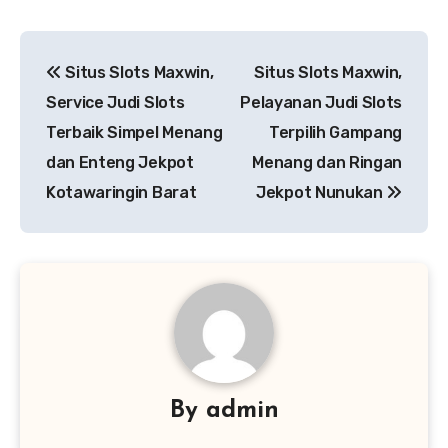
Post
Situs Slots Maxwin,
Situs Slots Maxwin,
navigation
Service Judi Slots
Pelayanan Judi Slots
Terbaik Simpel Menang
Terpilih Gampang
dan Enteng Jekpot
Menang dan Ringan
Kotawaringin Barat
Jekpot Nunukan
By
admin