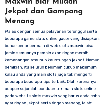
Maxwin Biar Mudah
Jekpot dan Gampang
Menang
Walau dengan semua pelayanan terunggul serta
beberapa game slots online gacor yang disiapkan,
benar-benar bermain di web slots maxwin bisa
jamin semuanya pemain akan ringan meraih
kemenangan ataupun keuntungan jekpot. Namun
demikian, itu seluruh belumlah cukup maksimum
kalau anda yang main slots juga tak mengerti
beberapa beberapa tips terbaik. Oleh karenanya,
adapun sejumlah panduan trik main slots online
pada website slots maxwin yang harus anda coba
agar ringan jekpot serta ringan menang, ialah: