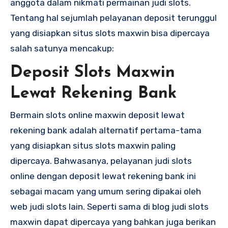
anggota dalam nikmati permainan judi slots.
Tentang hal sejumlah pelayanan deposit terunggul
yang disiapkan situs slots maxwin bisa dipercaya
salah satunya mencakup:
Deposit Slots Maxwin
Lewat Rekening Bank
Bermain slots online maxwin deposit lewat
rekening bank adalah alternatif pertama-tama
yang disiapkan situs slots maxwin paling
dipercaya. Bahwasanya, pelayanan judi slots
online dengan deposit lewat rekening bank ini
sebagai macam yang umum sering dipakai oleh
web judi slots lain. Seperti sama di blog judi slots
maxwin dapat dipercaya yang bahkan juga berikan