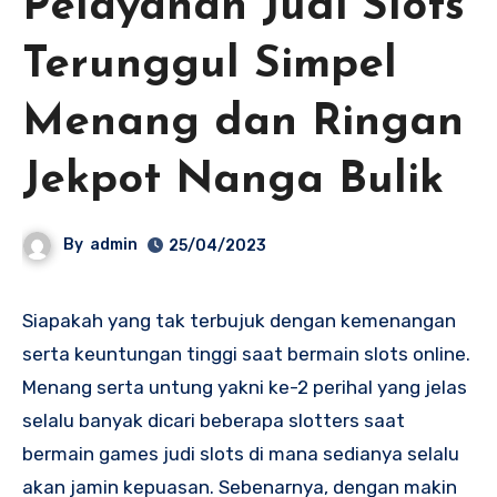
Pelayanan Judi Slots
Terunggul Simpel
Menang dan Ringan
Jekpot Nanga Bulik
By
admin
25/04/2023
Siapakah yang tak terbujuk dengan kemenangan
serta keuntungan tinggi saat bermain slots online.
Menang serta untung yakni ke-2 perihal yang jelas
selalu banyak dicari beberapa slotters saat
bermain games judi slots di mana sedianya selalu
akan jamin kepuasan. Sebenarnya, dengan makin