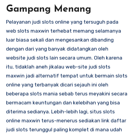
Gampang Menang
Pelayanan judi slots online yang tersuguh pada
web slots maxwin terhebat memang selamanya
luar biasa sekali dan mengesankan dibanding
dengan dari yang banyak didatangkan oleh
website judi slots lain secara umum. Oleh karena
itu, tidaklah aneh jikalau web-site judi slots
maxwin jadi alternatif tempat untuk bermain slots
online yang terbanyak dicari sejauh ini oleh
beberapa slots mania sebab terus meyakini secara
bermacam keuntungan dan kelebihan yang bisa
diterima sedianya. Lebih-lebih lagi, situs slots
online maxwin terus-menerus sediakan link daftar
judi slots terunggul paling komplet di mana udah