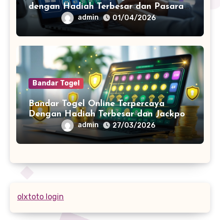
dengan Hadiah Terbesar dan Pasaran
Lengkap untuk Pengalaman Bermain
admin
01/04/2026
Terbaik
Bandar Togel
Bandar Togel Online Terpercaya
Dengan Hadiah Terbesar dan Jackpot
Fantastis untuk Pemain Cerdas
admin
27/03/2026
olxtoto login