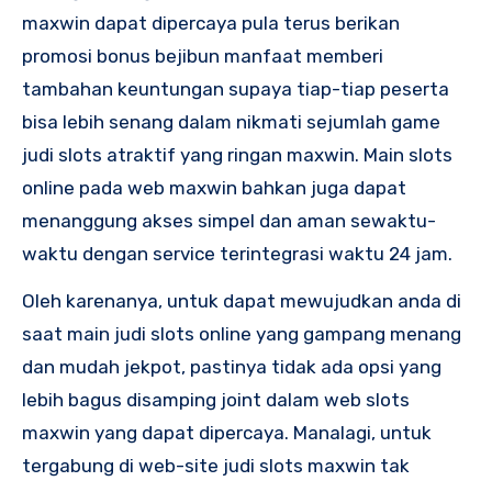
maxwin dapat dipercaya pula terus berikan
promosi bonus bejibun manfaat memberi
tambahan keuntungan supaya tiap-tiap peserta
bisa lebih senang dalam nikmati sejumlah game
judi slots atraktif yang ringan maxwin. Main slots
online pada web maxwin bahkan juga dapat
menanggung akses simpel dan aman sewaktu-
waktu dengan service terintegrasi waktu 24 jam.
Oleh karenanya, untuk dapat mewujudkan anda di
saat main judi slots online yang gampang menang
dan mudah jekpot, pastinya tidak ada opsi yang
lebih bagus disamping joint dalam web slots
maxwin yang dapat dipercaya. Manalagi, untuk
tergabung di web-site judi slots maxwin tak