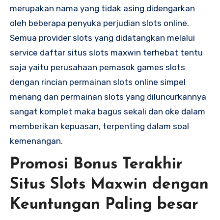
merupakan nama yang tidak asing didengarkan
oleh beberapa penyuka perjudian slots online.
Semua provider slots yang didatangkan melalui
service daftar situs slots maxwin terhebat tentu
saja yaitu perusahaan pemasok games slots
dengan rincian permainan slots online simpel
menang dan permainan slots yang diluncurkannya
sangat komplet maka bagus sekali dan oke dalam
memberikan kepuasan, terpenting dalam soal
kemenangan.
Promosi Bonus Terakhir
Situs Slots Maxwin dengan
Keuntungan Paling besar