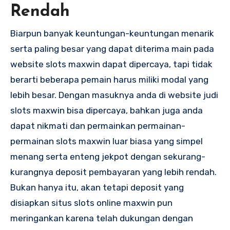
Rendah
Biarpun banyak keuntungan-keuntungan menarik
serta paling besar yang dapat diterima main pada
website slots maxwin dapat dipercaya, tapi tidak
berarti beberapa pemain harus miliki modal yang
lebih besar. Dengan masuknya anda di website judi
slots maxwin bisa dipercaya, bahkan juga anda
dapat nikmati dan permainkan permainan-
permainan slots maxwin luar biasa yang simpel
menang serta enteng jekpot dengan sekurang-
kurangnya deposit pembayaran yang lebih rendah.
Bukan hanya itu, akan tetapi deposit yang
disiapkan situs slots online maxwin pun
meringankan karena telah dukungan dengan