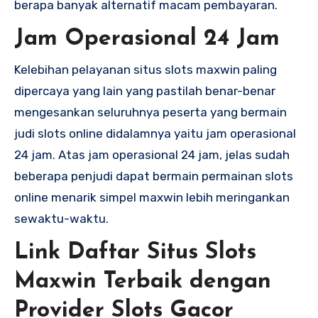
berapa banyak alternatif macam pembayaran.
Jam Operasional 24 Jam
Kelebihan pelayanan situs slots maxwin paling
dipercaya yang lain yang pastilah benar-benar
mengesankan seluruhnya peserta yang bermain
judi slots online didalamnya yaitu jam operasional
24 jam. Atas jam operasional 24 jam, jelas sudah
beberapa penjudi dapat bermain permainan slots
online menarik simpel maxwin lebih meringankan
sewaktu-waktu.
Link Daftar Situs Slots
Maxwin Terbaik dengan
Provider Slots Gacor