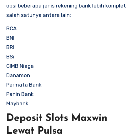
opsi beberapa jenis rekening bank lebih komplet
salah satunya antara lain:
BCA
BNI
BRI
BSi
CIMB Niaga
Danamon
Permata Bank
Panin Bank
Maybank
Deposit Slots Maxwin
Lewat Pulsa