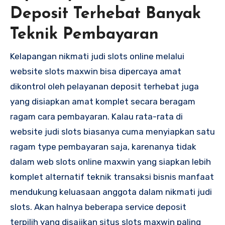
Deposit Terhebat Banyak
Teknik Pembayaran
Kelapangan nikmati judi slots online melalui
website slots maxwin bisa dipercaya amat
dikontrol oleh pelayanan deposit terhebat juga
yang disiapkan amat komplet secara beragam
ragam cara pembayaran. Kalau rata-rata di
website judi slots biasanya cuma menyiapkan satu
ragam type pembayaran saja, karenanya tidak
dalam web slots online maxwin yang siapkan lebih
komplet alternatif teknik transaksi bisnis manfaat
mendukung keluasaan anggota dalam nikmati judi
slots. Akan halnya beberapa service deposit
terpilih yang disajikan situs slots maxwin paling