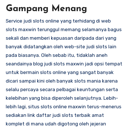
Gampang Menang
Service judi slots online yang terhidang di web
slots maxwin terunggul memang selamanya bagus
sekali dan memberi kepuasan daripada dari yang
banyak didatangkan oleh web-site judi slots lain
pada biasanya. Oleh sebab itu, tidaklah aneh
seandainya blog judi slots maxwin jadi opsi tempat
untuk bermain slots online yang sangat banyak
dicari sampai kini oleh banyak slots mania karena
selalu percaya secara pelbagai keuntungan serta
kelebihan yang bisa diperoleh selanjutnya. Lebih-
lebih lagi, situs slots online maxwin terus-menerus
sediakan link daftar judi slots terbaik amat
komplet di mana udah digotong oleh jejeran