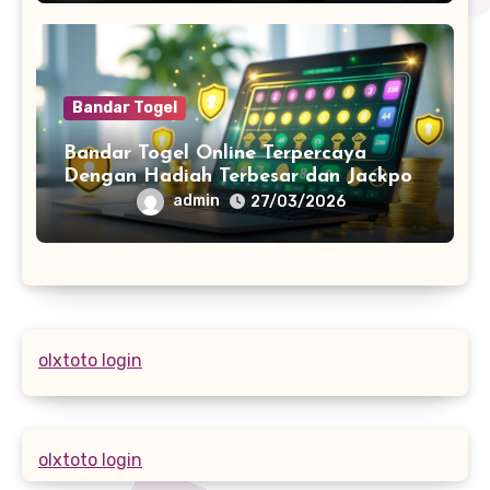
Bandar Togel
Bandar Togel Online Terpercaya
Dengan Hadiah Terbesar dan Jackpot
Fantastis untuk Pemain Cerdas
admin
27/03/2026
olxtoto login
olxtoto login