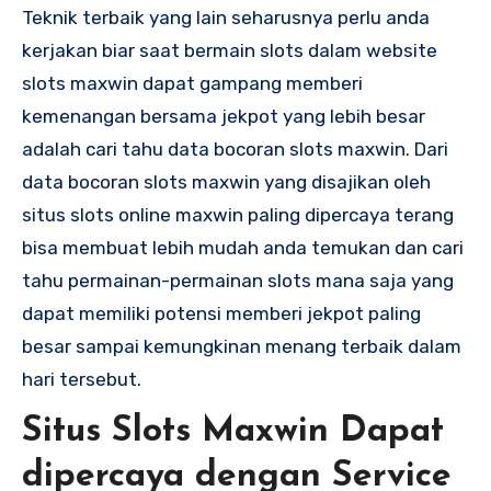
Teknik terbaik yang lain seharusnya perlu anda
kerjakan biar saat bermain slots dalam website
slots maxwin dapat gampang memberi
kemenangan bersama jekpot yang lebih besar
adalah cari tahu data bocoran slots maxwin. Dari
data bocoran slots maxwin yang disajikan oleh
situs slots online maxwin paling dipercaya terang
bisa membuat lebih mudah anda temukan dan cari
tahu permainan-permainan slots mana saja yang
dapat memiliki potensi memberi jekpot paling
besar sampai kemungkinan menang terbaik dalam
hari tersebut.
Situs Slots Maxwin Dapat
dipercaya dengan Service