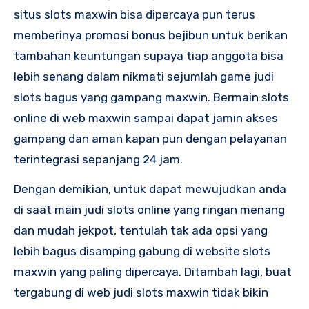
situs slots maxwin bisa dipercaya pun terus
memberinya promosi bonus bejibun untuk berikan
tambahan keuntungan supaya tiap anggota bisa
lebih senang dalam nikmati sejumlah game judi
slots bagus yang gampang maxwin. Bermain slots
online di web maxwin sampai dapat jamin akses
gampang dan aman kapan pun dengan pelayanan
terintegrasi sepanjang 24 jam.
Dengan demikian, untuk dapat mewujudkan anda
di saat main judi slots online yang ringan menang
dan mudah jekpot, tentulah tak ada opsi yang
lebih bagus disamping gabung di website slots
maxwin yang paling dipercaya. Ditambah lagi, buat
tergabung di web judi slots maxwin tidak bikin