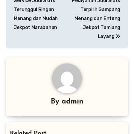
Service Judi Slots
Pelayanan Judi Slots
Terunggul Ringan
Terpilih Gampang
Menang dan Mudah
Menang dan Enteng
Jekpot Marabahan
Jekpot Tamiang
Layang
By
admin
Related Post