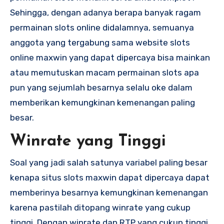
Sehingga, dengan adanya berapa banyak ragam
permainan slots online didalamnya, semuanya
anggota yang tergabung sama website slots
online maxwin yang dapat dipercaya bisa mainkan
atau memutuskan macam permainan slots apa
pun yang sejumlah besarnya selalu oke dalam
memberikan kemungkinan kemenangan paling
besar.
Winrate yang Tinggi
Soal yang jadi salah satunya variabel paling besar
kenapa situs slots maxwin dapat dipercaya dapat
memberinya besarnya kemungkinan kemenangan
karena pastilah ditopang winrate yang cukup
tinggi. Dengan winrate dan RTP yang cukup tinggi,