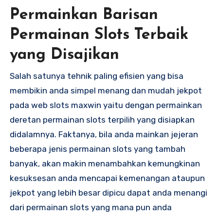
Permainkan Barisan
Permainan Slots Terbaik
yang Disajikan
Salah satunya tehnik paling efisien yang bisa
membikin anda simpel menang dan mudah jekpot
pada web slots maxwin yaitu dengan permainkan
deretan permainan slots terpilih yang disiapkan
didalamnya. Faktanya, bila anda mainkan jejeran
beberapa jenis permainan slots yang tambah
banyak, akan makin menambahkan kemungkinan
kesuksesan anda mencapai kemenangan ataupun
jekpot yang lebih besar dipicu dapat anda menangi
dari permainan slots yang mana pun anda