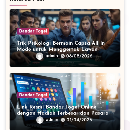
Bandar Togel
Trik Psikologi Bermain Capsa All In
Mode untuk Menggertak Lawan
dengan Efektif
admin
06/08/2026
Bandar Togel
Link Resmi Bandar Togel Online
dengan Hadiah Terbesar dan Pasaran
Lengkap untuk Pengalaman Bermain
admin
01/04/2026
Terbaik