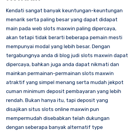
Kendati sangat banyak keuntungan-keuntungan
menarik serta paling besar yang dapat didapat
main pada web slots maxwin paling dipercaya,
akan tetapi tidak berarti beberapa pemain mesti
mempunyai modal yang lebih besar. Dengan
tergabungnya anda di blog judi slots maxwin dapat
dipercaya, bahkan juga anda dapat nikmati dan
mainkan permainan-permainan slots maxwin
atraktif yang simpel menang serta mudah jekpot
cuman minimum deposit pembayaran yang lebih
rendah. Bukan hanya itu, tapi deposit yang
disajikan situs slots online maxwin pun
mempermudah disebabkan telah dukungan
dengan seberapa banyak alternatif type