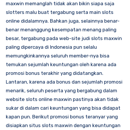
maxwin memanglah tidak akan bikin siapa saja
slotters malu buat tergabung serta main slots
online didalamnya. Bahkan juga, selainnya benar-
benar menanggung kesempatan menang paling
besar, tergabung pada web-site judi slots maxwin
paling dipercaya di Indonesia pun selalu
memungkinkannya seluruh member-nya bisa
temukan sejumlah keuntungan oleh karena ada
promosi bonus terakhir yang didatangkan.
Lantaran, karena ada bonus dan sejumlah promosi
menarik, seluruh peserta yang bergabung dalam
website slots online maxwin pastinya akan tidak
sukar di dalam cari keuntungan yang bisa didapat
kapan pun. Berikut promosi bonus teranyar yang
disiapkan situs slots maxwin dengan keuntungan