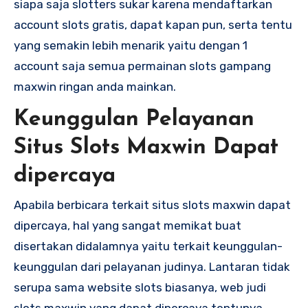
siapa saja slotters sukar karena mendaftarkan
account slots gratis, dapat kapan pun, serta tentu
yang semakin lebih menarik yaitu dengan 1
account saja semua permainan slots gampang
maxwin ringan anda mainkan.
Keunggulan Pelayanan
Situs Slots Maxwin Dapat
dipercaya
Apabila berbicara terkait situs slots maxwin dapat
dipercaya, hal yang sangat memikat buat
disertakan didalamnya yaitu terkait keunggulan-
keunggulan dari pelayanan judinya. Lantaran tidak
serupa sama website slots biasanya, web judi