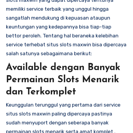
slots maxwin yang dapat dipercaya tentunya
memiliki service terbaik yang unggul hingga
sangatlah mendukung di kepuasan ataupun
keuntungan yang kedepannya bisa tiap-tiap
bettor peroleh. Tentang hal beraneka kelebihan
service terhebat situs slots maxwin bisa dipercaya
salah satunya sebagaimana berikut:
Available dengan Banyak
Permainan Slots Menarik
dan Terkomplet
Keunggulan terunggul yang pertama dari service
situs slots maxwin paling dipercaya pastinya
sudah menyuport dengan seberapa banyak
permainan slots menarik serta amat komplet .