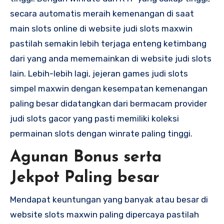
secara automatis meraih kemenangan di saat
main slots online di website judi slots maxwin
pastilah semakin lebih terjaga enteng ketimbang
dari yang anda mememainkan di website judi slots
lain. Lebih-lebih lagi, jejeran games judi slots
simpel maxwin dengan kesempatan kemenangan
paling besar didatangkan dari bermacam provider
judi slots gacor yang pasti memiliki koleksi
permainan slots dengan winrate paling tinggi.
Agunan Bonus serta
Jekpot Paling besar
Mendapat keuntungan yang banyak atau besar di
website slots maxwin paling dipercaya pastilah