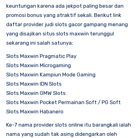
keuntungan karena ada jekpot paling besar dan
promosi bonus yang atraktif sekali. Berikut link
daftar provider judi slots gacor gampang menang
yang disajikan situs slots maxwin terunggul
sekarang ini salah satunya:
Slots Maxwin Pragmatic Play
Slots Maxwin Microgaming
Slots Maxwin Kampiun Mode Gaming
Slots Maxwin IDN Slots
Slots Maxwin GMW Slots
Slots Maxwin Pocket Permainan Soft / PG Soft
Slots Maxwin Habanero
Ke-7 nama provider slots online itu barangkali ialah
nama yang sudah tak asing didengarkan oleh