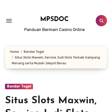
Skip
to
content
MPSDOC
Panduan Bermain Casino Online
Home
Bandar Togel
Situs Slots Maxwin, Service Judi Slots Terbaik Gampang
Menang serta Mudah Jekpot Berau
Bandar Togel
Situs Slots Maxwin,