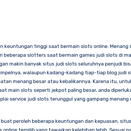
ari beberapa slotters saat bermain games judi slots di 
n makin banyak situs judi slots seluruhnya penjudi bi
impelnya, walaupun kadang-kadang tiap-tiap blog judi s
an menang besar atau kebalikannya. Karena itu, untu
 main slots seperti jekpot paling besar, anda diperluk
lai service judi slots terunggul yang gampang menang 
s buat peroleh beberapa keuntungan dan kepuasan, situs
online terpilih yang tawarkan kelebihan lebih. Sesuai 