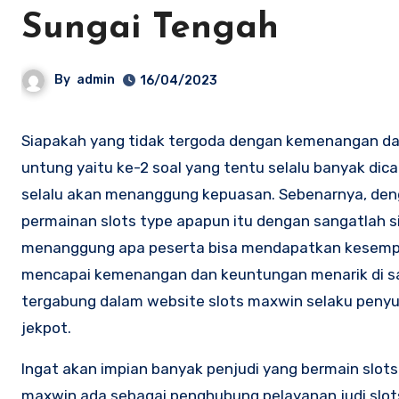
Sungai Tengah
By
admin
16/04/2023
Siapakah yang tidak tergoda dengan kemenangan dan keuntungan tinggi saat bermain slots online. Menang serta
untung yaitu ke-2 soal yang tentu selalu banyak dic
selalu akan menanggung kepuasan. Sebenarnya, denga
permainan slots type apapun itu dengan sangatlah s
menanggung apa peserta bisa mendapatkan kesempat
mencapai kemenangan dan keuntungan menarik di saat
tergabung dalam website slots maxwin selaku penyup
jekpot.
Ingat akan impian banyak penjudi yang bermain slot
maxwin ada sebagai penghubung pelayanan judi slots 