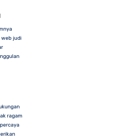
a
amnya
 web judi
ar
unggulan
dukungan
yak ragam
ipercaya
erikan