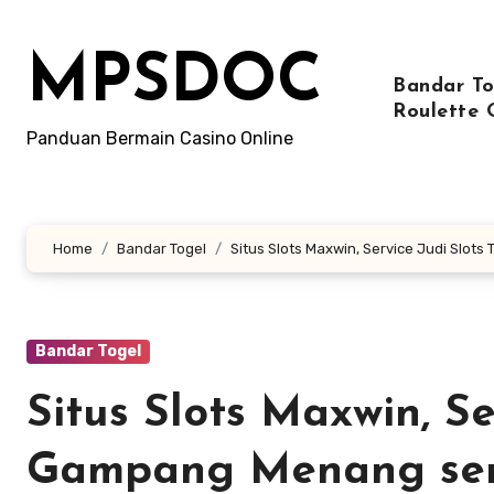
Skip
to
MPSDOC
content
Bandar To
Roulette 
Panduan Bermain Casino Online
Home
Bandar Togel
Situs Slots Maxwin, Service Judi Slo
Bandar Togel
Situs Slots Maxwin, Se
Gampang Menang sert