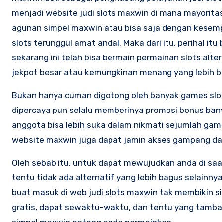
menjadi website judi slots maxwin di mana mayoritas
agunan simpel maxwin atau bisa saja dengan kesemp
slots terunggul amat andal. Maka dari itu, perihal i
sekarang ini telah bisa bermain permainan slots alt
jekpot besar atau kemungkinan menang yang lebih b
Bukan hanya cuman digotong oleh banyak games slot
dipercaya pun selalu memberinya promosi bonus ba
anggota bisa lebih suka dalam nikmati sejumlah game 
website maxwin juga dapat jamin akses gampang dan
Oleh sebab itu, untuk dapat mewujudkan anda di saa
tentu tidak ada alternatif yang lebih bagus selainn
buat masuk di web judi slots maxwin tak membikin s
gratis, dapat sewaktu-waktu, dan tentu yang tambah