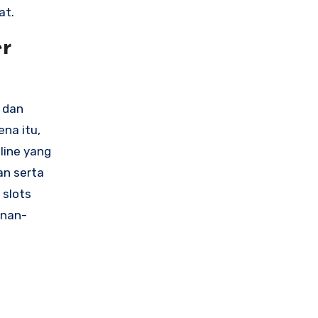
at.
er
 dan
na itu,
line yang
an serta
 slots
inan-