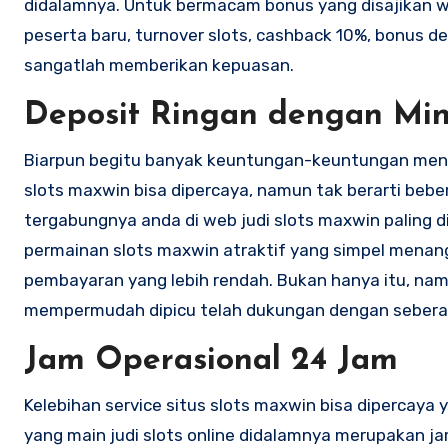
didalamnya. Untuk bermacam bonus yang disajikan we
peserta baru, turnover slots, cashback 10%, bonus d
sangatlah memberikan kepuasan.
Deposit Ringan dengan Mi
Biarpun begitu banyak keuntungan-keuntungan menar
slots maxwin bisa dipercaya, namun tak berarti beb
tergabungnya anda di web judi slots maxwin paling 
permainan slots maxwin atraktif yang simpel menan
pembayaran yang lebih rendah. Bukan hanya itu, namu
mempermudah dipicu telah dukungan dengan seberap
Jam Operasional 24 Jam
Kelebihan service situs slots maxwin bisa dipercay
yang main judi slots online didalamnya merupakan ja