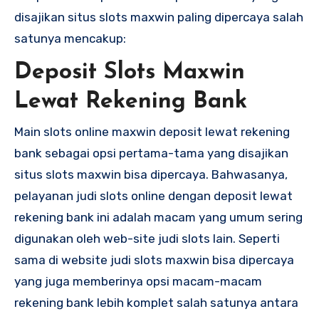
disajikan situs slots maxwin paling dipercaya salah
satunya mencakup:
Deposit Slots Maxwin
Lewat Rekening Bank
Main slots online maxwin deposit lewat rekening
bank sebagai opsi pertama-tama yang disajikan
situs slots maxwin bisa dipercaya. Bahwasanya,
pelayanan judi slots online dengan deposit lewat
rekening bank ini adalah macam yang umum sering
digunakan oleh web-site judi slots lain. Seperti
sama di website judi slots maxwin bisa dipercaya
yang juga memberinya opsi macam-macam
rekening bank lebih komplet salah satunya antara