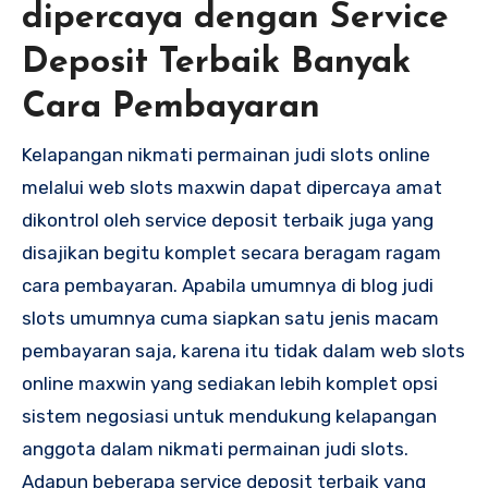
dipercaya dengan Service
Deposit Terbaik Banyak
Cara Pembayaran
Kelapangan nikmati permainan judi slots online
melalui web slots maxwin dapat dipercaya amat
dikontrol oleh service deposit terbaik juga yang
disajikan begitu komplet secara beragam ragam
cara pembayaran. Apabila umumnya di blog judi
slots umumnya cuma siapkan satu jenis macam
pembayaran saja, karena itu tidak dalam web slots
online maxwin yang sediakan lebih komplet opsi
sistem negosiasi untuk mendukung kelapangan
anggota dalam nikmati permainan judi slots.
Adapun beberapa service deposit terbaik yang