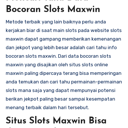
Bocoran Slots Maxwin
Metode terbaik yang lain baiknya perlu anda
kerjakan biar di saat main slots pada website slots
maxwin dapat gampang memberikan kemenangan
dan jekpot yang lebih besar adalah cari tahu info
bocoran slots maxwin. Dari data bocoran slots
maxwin yang disajikan oleh situs slots online
maxwin paling dipercaya terang bisa memperingan
anda temukan dan cari tahu permainan-permainan
slots mana saja yang dapat mempunyai potensi
berikan jekpot paling besar sampai kesempatan
menang terbaik dalam hari tersebut.
Situs Slots Maxwin Bisa