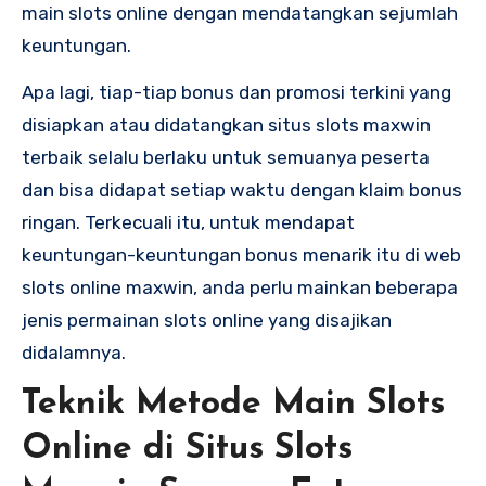
main slots online dengan mendatangkan sejumlah
keuntungan.
Apa lagi, tiap-tiap bonus dan promosi terkini yang
disiapkan atau didatangkan situs slots maxwin
terbaik selalu berlaku untuk semuanya peserta
dan bisa didapat setiap waktu dengan klaim bonus
ringan. Terkecuali itu, untuk mendapat
keuntungan-keuntungan bonus menarik itu di web
slots online maxwin, anda perlu mainkan beberapa
jenis permainan slots online yang disajikan
didalamnya.
Teknik Metode Main Slots
Online di Situs Slots