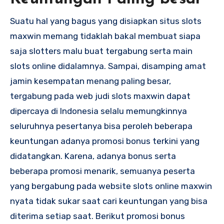
Suatu hal yang bagus yang disiapkan situs slots
maxwin memang tidaklah bakal membuat siapa
saja slotters malu buat tergabung serta main
slots online didalamnya. Sampai, disamping amat
jamin kesempatan menang paling besar,
tergabung pada web judi slots maxwin dapat
dipercaya di Indonesia selalu memungkinnya
seluruhnya pesertanya bisa peroleh beberapa
keuntungan adanya promosi bonus terkini yang
didatangkan. Karena, adanya bonus serta
beberapa promosi menarik, semuanya peserta
yang bergabung pada website slots online maxwin
nyata tidak sukar saat cari keuntungan yang bisa
diterima setiap saat. Berikut promosi bonus