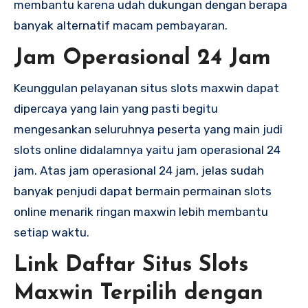
membantu karena udah dukungan dengan berapa
banyak alternatif macam pembayaran.
Jam Operasional 24 Jam
Keunggulan pelayanan situs slots maxwin dapat
dipercaya yang lain yang pasti begitu
mengesankan seluruhnya peserta yang main judi
slots online didalamnya yaitu jam operasional 24
jam. Atas jam operasional 24 jam, jelas sudah
banyak penjudi dapat bermain permainan slots
online menarik ringan maxwin lebih membantu
setiap waktu.
Link Daftar Situs Slots
Maxwin Terpilih dengan