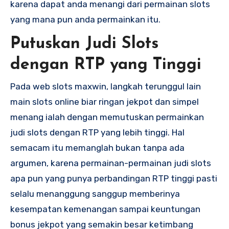
karena dapat anda menangi dari permainan slots
yang mana pun anda permainkan itu.
Putuskan Judi Slots
dengan RTP yang Tinggi
Pada web slots maxwin, langkah terunggul lain
main slots online biar ringan jekpot dan simpel
menang ialah dengan memutuskan permainkan
judi slots dengan RTP yang lebih tinggi. Hal
semacam itu memanglah bukan tanpa ada
argumen, karena permainan-permainan judi slots
apa pun yang punya perbandingan RTP tinggi pasti
selalu menanggung sanggup memberinya
kesempatan kemenangan sampai keuntungan
bonus jekpot yang semakin besar ketimbang