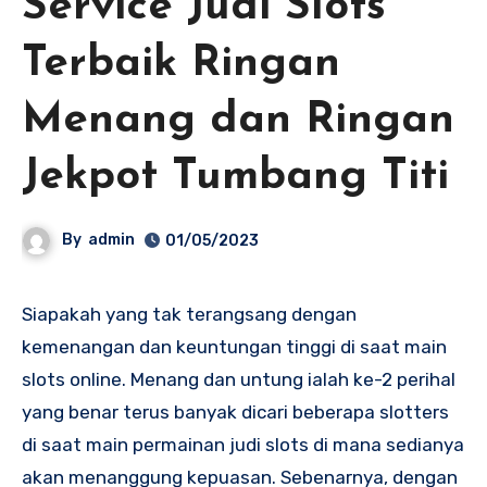
Service Judi Slots
Terbaik Ringan
Menang dan Ringan
Jekpot Tumbang Titi
By
admin
01/05/2023
Siapakah yang tak terangsang dengan
kemenangan dan keuntungan tinggi di saat main
slots online. Menang dan untung ialah ke-2 perihal
yang benar terus banyak dicari beberapa slotters
di saat main permainan judi slots di mana sedianya
akan menanggung kepuasan. Sebenarnya, dengan