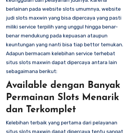
keunggulan dari pelayanan judinya. Karena
berlainan pada website slots umumnya, website
judi slots maxwin yang bisa dipercaya yang pasti
miliki service terpilih yang unggul hingga benar-
benar mendukung pada kepuasan ataupun
keuntungan yang nanti bisa tiap bettor temukan.
Adapun bermacam kelebihan service terhebat
situs slots maxwin dapat dipercaya antara lain
sebagaimana berikut:
Available dengan Banyak
Permainan Slots Menarik
dan Terkomplet
Kelebihan terbaik yang pertama dari pelayanan
situs slots maxwin dapat dipercaya tentu sangat