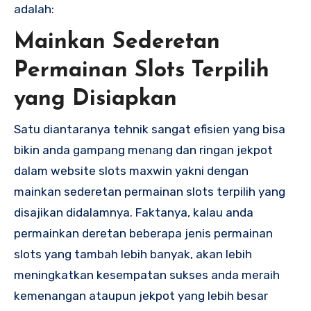
adalah:
Mainkan Sederetan
Permainan Slots Terpilih
yang Disiapkan
Satu diantaranya tehnik sangat efisien yang bisa
bikin anda gampang menang dan ringan jekpot
dalam website slots maxwin yakni dengan
mainkan sederetan permainan slots terpilih yang
disajikan didalamnya. Faktanya, kalau anda
permainkan deretan beberapa jenis permainan
slots yang tambah lebih banyak, akan lebih
meningkatkan kesempatan sukses anda meraih
kemenangan ataupun jekpot yang lebih besar