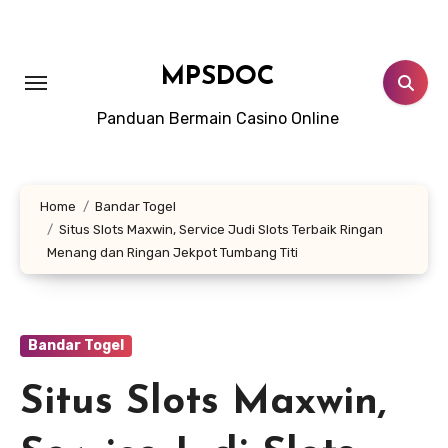
Skip
to
content
MPSDOC
Panduan Bermain Casino Online
Home
Bandar Togel
Situs Slots Maxwin, Service Judi Slots Terbaik Ringan
Menang dan Ringan Jekpot Tumbang Titi
Bandar Togel
Situs Slots Maxwin,