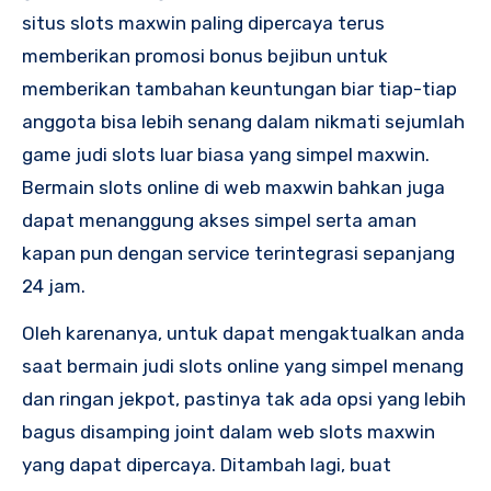
situs slots maxwin paling dipercaya terus
memberikan promosi bonus bejibun untuk
memberikan tambahan keuntungan biar tiap-tiap
anggota bisa lebih senang dalam nikmati sejumlah
game judi slots luar biasa yang simpel maxwin.
Bermain slots online di web maxwin bahkan juga
dapat menanggung akses simpel serta aman
kapan pun dengan service terintegrasi sepanjang
24 jam.
Oleh karenanya, untuk dapat mengaktualkan anda
saat bermain judi slots online yang simpel menang
dan ringan jekpot, pastinya tak ada opsi yang lebih
bagus disamping joint dalam web slots maxwin
yang dapat dipercaya. Ditambah lagi, buat