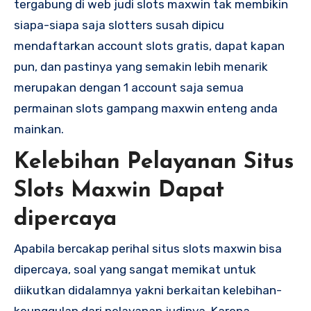
tergabung di web judi slots maxwin tak membikin
siapa-siapa saja slotters susah dipicu
mendaftarkan account slots gratis, dapat kapan
pun, dan pastinya yang semakin lebih menarik
merupakan dengan 1 account saja semua
permainan slots gampang maxwin enteng anda
mainkan.
Kelebihan Pelayanan Situs
Slots Maxwin Dapat
dipercaya
Apabila bercakap perihal situs slots maxwin bisa
dipercaya, soal yang sangat memikat untuk
diikutkan didalamnya yakni berkaitan kelebihan-