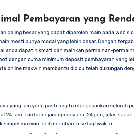
nimal Pembayaran yang Rend
n paling besar yang dapat diperoleh main pada web sl
ain mesti punya modal yang lebih besar. Dengan terga
pai anda dapat nikmati dan mainkan permainan-permaina
kpot dengan cuma minimum deposit pembayaran yang leb
 slots online maxwin membantu dipicu telah dukungan de
caya yang lain yang pasti begitu mengesankan seluruh p
nal 24 jam. Lantaran jam operasional 24 jam, jelas suda
ik simpel maxwin lebih membantu setiap waktu.