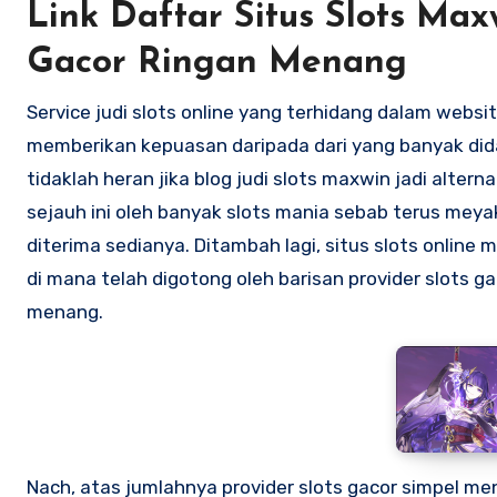
Link Daftar Situs Slots Max
Gacor Ringan Menang
Service judi slots online yang terhidang dalam web
memberikan kepuasan daripada dari yang banyak didat
tidaklah heran jika blog judi slots maxwin jadi alter
sejauh ini oleh banyak slots mania sebab terus me
diterima sedianya. Ditambah lagi, situs slots online m
di mana telah digotong oleh barisan provider slots 
menang.
Nach, atas jumlahnya provider slots gacor simpel men