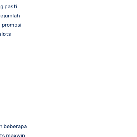
g pasti
sejumlah
n promosi
slots
eh beberapa
ots maxwin