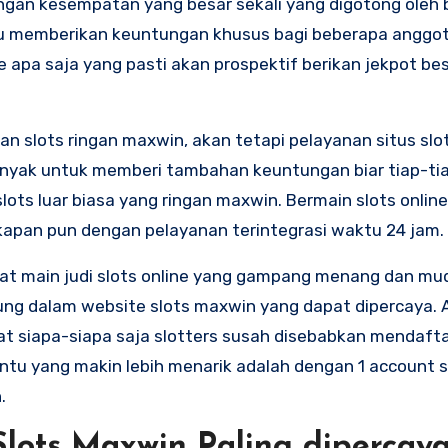
ngan kesempatan yang besar sekali yang digotong oleh
al itu memberikan keuntungan khusus bagi beberapa anggo
pe apa saja yang pasti akan prospektif berikan jekpot b
n slots ringan maxwin, akan tetapi pelayanan situs sl
banyak untuk memberi tambahan keuntungan biar tiap-ti
lots luar biasa yang ringan maxwin. Bermain slots online
apan pun dengan pelayanan terintegrasi waktu 24 jam.
at main judi slots online yang gampang menang dan mud
bung dalam website slots maxwin yang dapat dipercaya. A
at siapa-siapa saja slotters susah disebabkan mendaft
ntu yang makin lebih menarik adalah dengan 1 account s
.
Slots Maxwin Paling dipercay