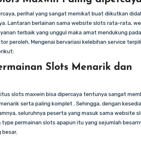
percaya, perihal yang sangat memikat buat diikutkan did
ya. Lantaran berlainan sama website slots rata-rata, web
elayanan terbaik yang unggul maka amat mendukung pad
r peroleh. Mengenai bervariasi kelebihan service terpili
rikut:
ermainan Slots Menarik dan
situs slots maxwin bisa dipercaya tentunya sangat mem
enarik serta paling komplet . Sehingga, dengan kesedi
amnya, seluruhnya peserta yang masuk sama website sl
 type permainan slots apapun itu yang sejumlah besarn
 besar.