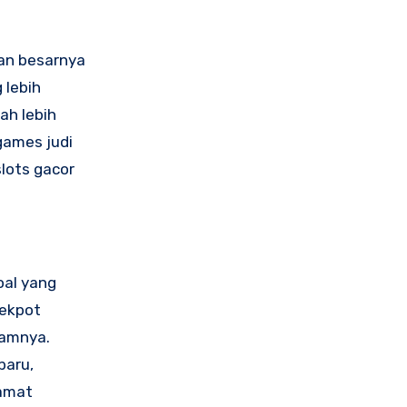
kan besarnya
 lebih
ah lebih
games judi
lots gacor
oal yang
jekpot
lamnya.
baru,
 amat