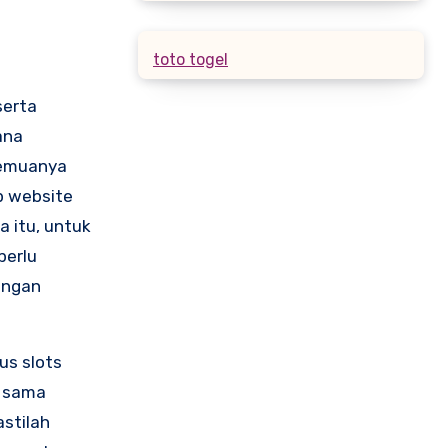
toto togel
ana
semuanya
p website
 itu, untuk
perlu
ingan
us slots
i sama
astilah