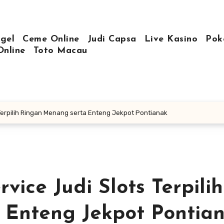
gel
Ceme Online
Judi Capsa
Live Kasino
Pok
Online
Toto Macau
s Terpilih Ringan Menang serta Enteng Jekpot Pontianak
rvice Judi Slots Terpilih
 Enteng Jekpot Pontia