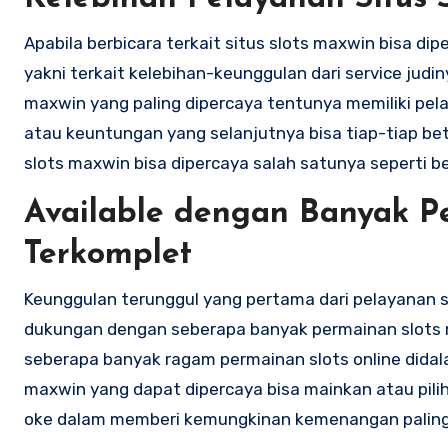
Apabila berbicara terkait situs slots maxwin bisa di
yakni terkait kelebihan-keunggulan dari service judin
maxwin yang paling dipercaya tentunya memiliki p
atau keuntungan yang selanjutnya bisa tiap-tiap betto
slots maxwin bisa dipercaya salah satunya seperti be
Available dengan Banyak P
Terkomplet
Keunggulan terunggul yang pertama dari pelayanan 
dukungan dengan seberapa banyak permainan slots m
seberapa banyak ragam permainan slots online didal
maxwin yang dapat dipercaya bisa mainkan atau pilih
oke dalam memberi kemungkinan kemenangan paling