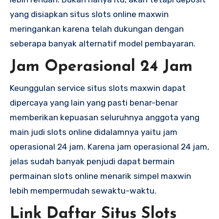
yang disiapkan situs slots online maxwin
meringankan karena telah dukungan dengan
seberapa banyak alternatif model pembayaran.
Jam Operasional 24 Jam
Keunggulan service situs slots maxwin dapat
dipercaya yang lain yang pasti benar-benar
memberikan kepuasan seluruhnya anggota yang
main judi slots online didalamnya yaitu jam
operasional 24 jam. Karena jam operasional 24 jam,
jelas sudah banyak penjudi dapat bermain
permainan slots online menarik simpel maxwin
lebih mempermudah sewaktu-waktu.
Link Daftar Situs Slots