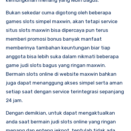
Bukan sekedar cuma digotong oleh beberapa
games slots simpel maxwin, akan tetapi service
situs slots maxwin bisa dipercaya pun terus
memberi promosi bonus banyak manfaat
memberinya tambahan keuntungan biar tiap
anggota bisa lebih suka dalam nikmati beberapa
game judi slots bagus yang ringan maxwin.
Bermain slots online di website maxwin bahkan
juga dapat menanggung akses simpel serta aman
setiap saat dengan service terintegrasi sepanjang
24 jam.
Dengan demikian, untuk dapat mengaktualkan
anda saat bermain judi slots online yang ringan
menang dan enteng jekpot, tentulah tidak ada