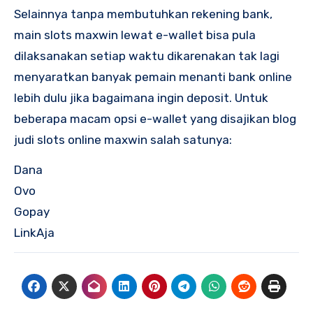
Selainnya tanpa membutuhkan rekening bank,
main slots maxwin lewat e-wallet bisa pula
dilaksanakan setiap waktu dikarenakan tak lagi
menyaratkan banyak pemain menanti bank online
lebih dulu jika bagaimana ingin deposit. Untuk
beberapa macam opsi e-wallet yang disajikan blog
judi slots online maxwin salah satunya:
Dana
Ovo
Gopay
LinkAja