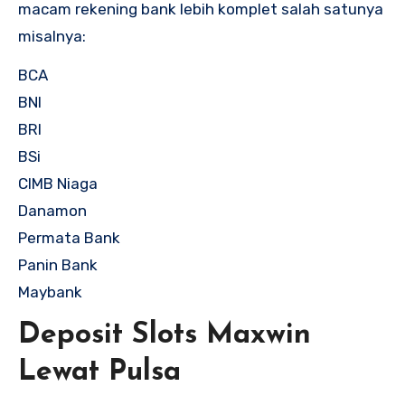
macam rekening bank lebih komplet salah satunya
misalnya:
BCA
BNI
BRI
BSi
CIMB Niaga
Danamon
Permata Bank
Panin Bank
Maybank
Deposit Slots Maxwin
Lewat Pulsa