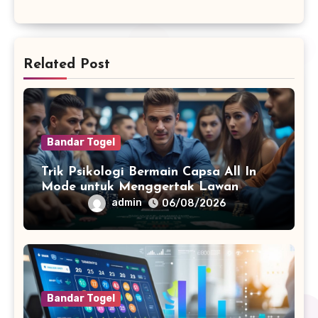
Related Post
Bandar Togel
Trik Psikologi Bermain Capsa All In
Mode untuk Menggertak Lawan
dengan Efektif
admin
06/08/2026
Bandar Togel