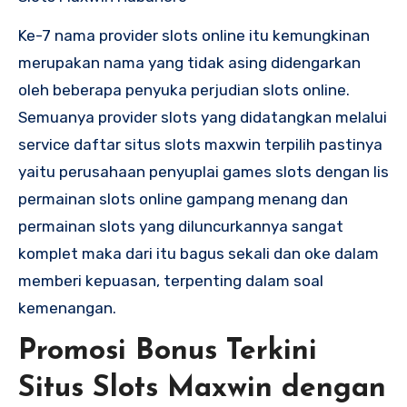
Ke-7 nama provider slots online itu kemungkinan
merupakan nama yang tidak asing didengarkan
oleh beberapa penyuka perjudian slots online.
Semuanya provider slots yang didatangkan melalui
service daftar situs slots maxwin terpilih pastinya
yaitu perusahaan penyuplai games slots dengan lis
permainan slots online gampang menang dan
permainan slots yang diluncurkannya sangat
komplet maka dari itu bagus sekali dan oke dalam
memberi kepuasan, terpenting dalam soal
kemenangan.
Promosi Bonus Terkini
Situs Slots Maxwin dengan