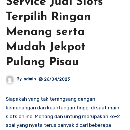
Service Judi Slots
Terpilih Ringan
Menang serta
Mudah Jekpot
Pulang Pisau
By
admin
26/04/2023
Siapakah yang tak terangsang dengan
kemenangan dan keuntungan tinggi di saat main
slots online. Menang dan untung merupakan ke-2
soal yang nyata terus banyak dicari beberapa