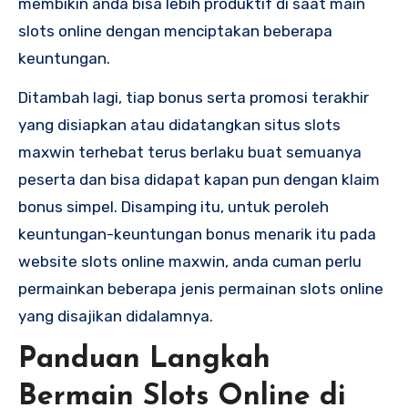
membikin anda bisa lebih produktif di saat main
slots online dengan menciptakan beberapa
keuntungan.
Ditambah lagi, tiap bonus serta promosi terakhir
yang disiapkan atau didatangkan situs slots
maxwin terhebat terus berlaku buat semuanya
peserta dan bisa didapat kapan pun dengan klaim
bonus simpel. Disamping itu, untuk peroleh
keuntungan-keuntungan bonus menarik itu pada
website slots online maxwin, anda cuman perlu
permainkan beberapa jenis permainan slots online
yang disajikan didalamnya.
Panduan Langkah
Bermain Slots Online di