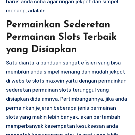
harus anda coba agar ringan jekpot dan simpel
menang, adalah:
Permainkan Sederetan
Permainan Slots Terbaik
yang Disiapkan
Satu diantara panduan sangat efisien yang bisa
membikin anda simpel menang dan mudah jekpot
di website slots maxwin yaitu dengan permainkan
sederetan permainan slots terunggul yang
disiapkan didalamnya. Pertimbangannya, jika anda
permainkan jejeran beberapa jenis permainan
slots yang makin lebih banyak, akan bertambah
memperbanyak kesempatan kesuksesan anda
mencetak kemenangan atau jekpot yang lebih