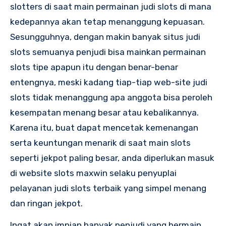
slotters di saat main permainan judi slots di mana
kedepannya akan tetap menanggung kepuasan.
Sesungguhnya, dengan makin banyak situs judi
slots semuanya penjudi bisa mainkan permainan
slots tipe apapun itu dengan benar-benar
entengnya, meski kadang tiap-tiap web-site judi
slots tidak menanggung apa anggota bisa peroleh
kesempatan menang besar atau kebalikannya.
Karena itu, buat dapat mencetak kemenangan
serta keuntungan menarik di saat main slots
seperti jekpot paling besar, anda diperlukan masuk
di website slots maxwin selaku penyuplai
pelayanan judi slots terbaik yang simpel menang
dan ringan jekpot.
Ingat akan impian banyak penjudi yang bermain