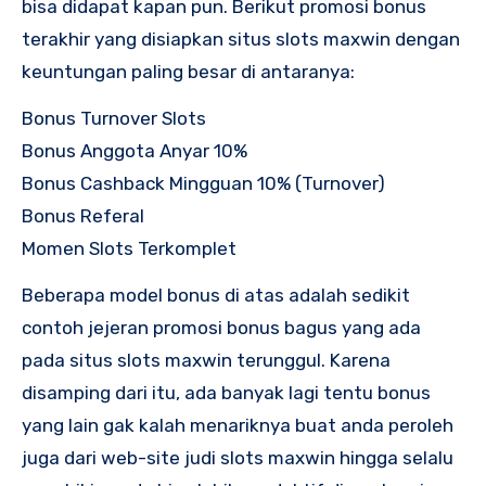
bisa didapat kapan pun. Berikut promosi bonus
terakhir yang disiapkan situs slots maxwin dengan
keuntungan paling besar di antaranya:
Bonus Turnover Slots
Bonus Anggota Anyar 10%
Bonus Cashback Mingguan 10% (Turnover)
Bonus Referal
Momen Slots Terkomplet
Beberapa model bonus di atas adalah sedikit
contoh jejeran promosi bonus bagus yang ada
pada situs slots maxwin terunggul. Karena
disamping dari itu, ada banyak lagi tentu bonus
yang lain gak kalah menariknya buat anda peroleh
juga dari web-site judi slots maxwin hingga selalu