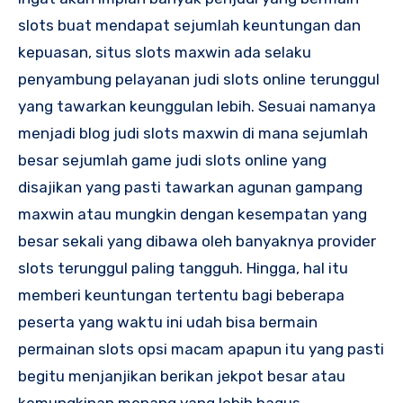
slots buat mendapat sejumlah keuntungan dan
kepuasan, situs slots maxwin ada selaku
penyambung pelayanan judi slots online terunggul
yang tawarkan keunggulan lebih. Sesuai namanya
menjadi blog judi slots maxwin di mana sejumlah
besar sejumlah game judi slots online yang
disajikan yang pasti tawarkan agunan gampang
maxwin atau mungkin dengan kesempatan yang
besar sekali yang dibawa oleh banyaknya provider
slots terunggul paling tangguh. Hingga, hal itu
memberi keuntungan tertentu bagi beberapa
peserta yang waktu ini udah bisa bermain
permainan slots opsi macam apapun itu yang pasti
begitu menjanjikan berikan jekpot besar atau
kemungkinan menang yang lebih bagus.