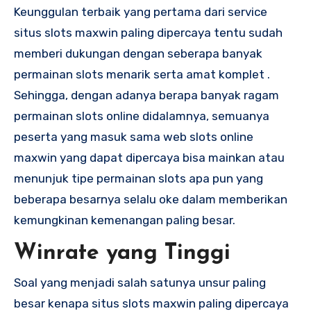
Keunggulan terbaik yang pertama dari service
situs slots maxwin paling dipercaya tentu sudah
memberi dukungan dengan seberapa banyak
permainan slots menarik serta amat komplet .
Sehingga, dengan adanya berapa banyak ragam
permainan slots online didalamnya, semuanya
peserta yang masuk sama web slots online
maxwin yang dapat dipercaya bisa mainkan atau
menunjuk tipe permainan slots apa pun yang
beberapa besarnya selalu oke dalam memberikan
kemungkinan kemenangan paling besar.
Winrate yang Tinggi
Soal yang menjadi salah satunya unsur paling
besar kenapa situs slots maxwin paling dipercaya