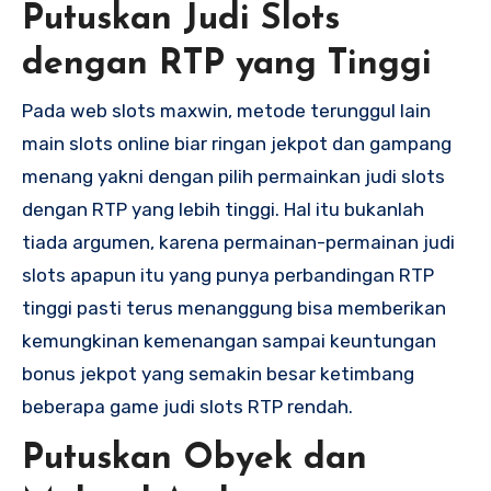
Putuskan Judi Slots
dengan RTP yang Tinggi
Pada web slots maxwin, metode terunggul lain
main slots online biar ringan jekpot dan gampang
menang yakni dengan pilih permainkan judi slots
dengan RTP yang lebih tinggi. Hal itu bukanlah
tiada argumen, karena permainan-permainan judi
slots apapun itu yang punya perbandingan RTP
tinggi pasti terus menanggung bisa memberikan
kemungkinan kemenangan sampai keuntungan
bonus jekpot yang semakin besar ketimbang
beberapa game judi slots RTP rendah.
Putuskan Obyek dan