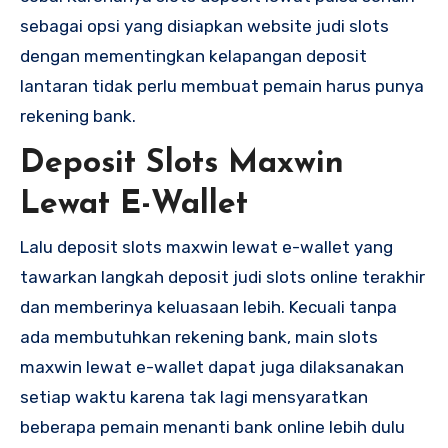
sebagai opsi yang disiapkan website judi slots
dengan mementingkan kelapangan deposit
lantaran tidak perlu membuat pemain harus punya
rekening bank.
Deposit Slots Maxwin
Lewat E-Wallet
Lalu deposit slots maxwin lewat e-wallet yang
tawarkan langkah deposit judi slots online terakhir
dan memberinya keluasaan lebih. Kecuali tanpa
ada membutuhkan rekening bank, main slots
maxwin lewat e-wallet dapat juga dilaksanakan
setiap waktu karena tak lagi mensyaratkan
beberapa pemain menanti bank online lebih dulu