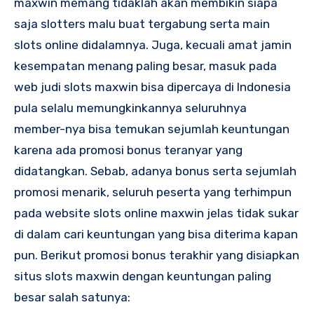
maxwin memang tidaklah akan membikin siapa
saja slotters malu buat tergabung serta main
slots online didalamnya. Juga, kecuali amat jamin
kesempatan menang paling besar, masuk pada
web judi slots maxwin bisa dipercaya di Indonesia
pula selalu memungkinkannya seluruhnya
member-nya bisa temukan sejumlah keuntungan
karena ada promosi bonus teranyar yang
didatangkan. Sebab, adanya bonus serta sejumlah
promosi menarik, seluruh peserta yang terhimpun
pada website slots online maxwin jelas tidak sukar
di dalam cari keuntungan yang bisa diterima kapan
pun. Berikut promosi bonus terakhir yang disiapkan
situs slots maxwin dengan keuntungan paling
besar salah satunya: