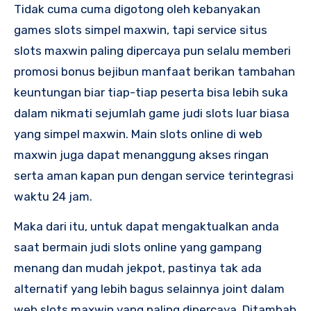
Tidak cuma cuma digotong oleh kebanyakan
games slots simpel maxwin, tapi service situs
slots maxwin paling dipercaya pun selalu memberi
promosi bonus bejibun manfaat berikan tambahan
keuntungan biar tiap-tiap peserta bisa lebih suka
dalam nikmati sejumlah game judi slots luar biasa
yang simpel maxwin. Main slots online di web
maxwin juga dapat menanggung akses ringan
serta aman kapan pun dengan service terintegrasi
waktu 24 jam.
Maka dari itu, untuk dapat mengaktualkan anda
saat bermain judi slots online yang gampang
menang dan mudah jekpot, pastinya tak ada
alternatif yang lebih bagus selainnya joint dalam
web slots maxwin yang paling dipercaya. Ditambah