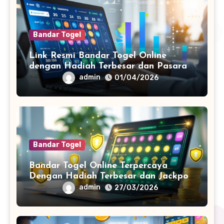
Bandar Togel
Link Resmi Bandar Togel Online
dengan Hadiah Terbesar dan Pasaran
Lengkap untuk Pengalaman Bermain
admin
01/04/2026
Terbaik
Bandar Togel
Bandar Togel Online Terpercaya
Dengan Hadiah Terbesar dan Jackpot
Fantastis untuk Pemain Cerdas
admin
27/03/2026