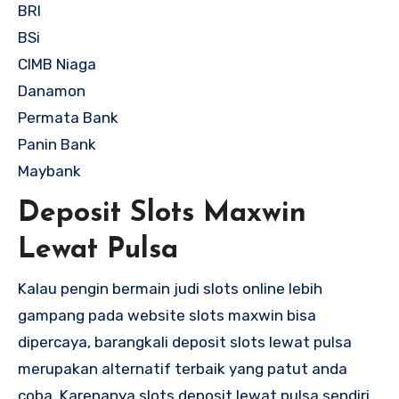
BRI
BSi
CIMB Niaga
Danamon
Permata Bank
Panin Bank
Maybank
Deposit Slots Maxwin
Lewat Pulsa
Kalau pengin bermain judi slots online lebih
gampang pada website slots maxwin bisa
dipercaya, barangkali deposit slots lewat pulsa
merupakan alternatif terbaik yang patut anda
coba. Karenanya slots deposit lewat pulsa sendiri