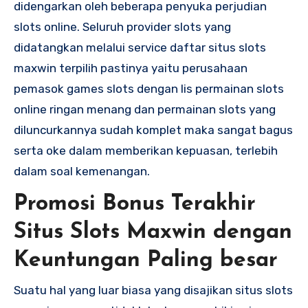
didengarkan oleh beberapa penyuka perjudian
slots online. Seluruh provider slots yang
didatangkan melalui service daftar situs slots
maxwin terpilih pastinya yaitu perusahaan
pemasok games slots dengan lis permainan slots
online ringan menang dan permainan slots yang
diluncurkannya sudah komplet maka sangat bagus
serta oke dalam memberikan kepuasan, terlebih
dalam soal kemenangan.
Promosi Bonus Terakhir
Situs Slots Maxwin dengan
Keuntungan Paling besar
Suatu hal yang luar biasa yang disajikan situs slots