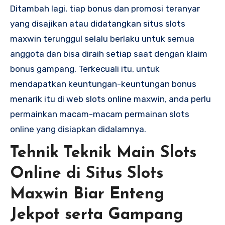
Ditambah lagi, tiap bonus dan promosi teranyar
yang disajikan atau didatangkan situs slots
maxwin terunggul selalu berlaku untuk semua
anggota dan bisa diraih setiap saat dengan klaim
bonus gampang. Terkecuali itu, untuk
mendapatkan keuntungan-keuntungan bonus
menarik itu di web slots online maxwin, anda perlu
permainkan macam-macam permainan slots
online yang disiapkan didalamnya.
Tehnik Teknik Main Slots
Online di Situs Slots
Maxwin Biar Enteng
Jekpot serta Gampang