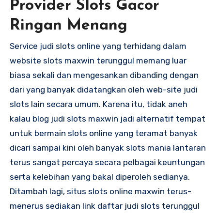
Provider Slots Gacor
Ringan Menang
Service judi slots online yang terhidang dalam
website slots maxwin terunggul memang luar
biasa sekali dan mengesankan dibanding dengan
dari yang banyak didatangkan oleh web-site judi
slots lain secara umum. Karena itu, tidak aneh
kalau blog judi slots maxwin jadi alternatif tempat
untuk bermain slots online yang teramat banyak
dicari sampai kini oleh banyak slots mania lantaran
terus sangat percaya secara pelbagai keuntungan
serta kelebihan yang bakal diperoleh sedianya.
Ditambah lagi, situs slots online maxwin terus-
menerus sediakan link daftar judi slots terunggul