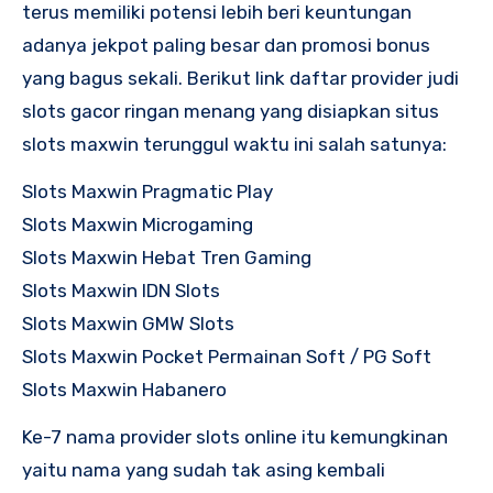
terus memiliki potensi lebih beri keuntungan
adanya jekpot paling besar dan promosi bonus
yang bagus sekali. Berikut link daftar provider judi
slots gacor ringan menang yang disiapkan situs
slots maxwin terunggul waktu ini salah satunya:
Slots Maxwin Pragmatic Play
Slots Maxwin Microgaming
Slots Maxwin Hebat Tren Gaming
Slots Maxwin IDN Slots
Slots Maxwin GMW Slots
Slots Maxwin Pocket Permainan Soft / PG Soft
Slots Maxwin Habanero
Ke-7 nama provider slots online itu kemungkinan
yaitu nama yang sudah tak asing kembali