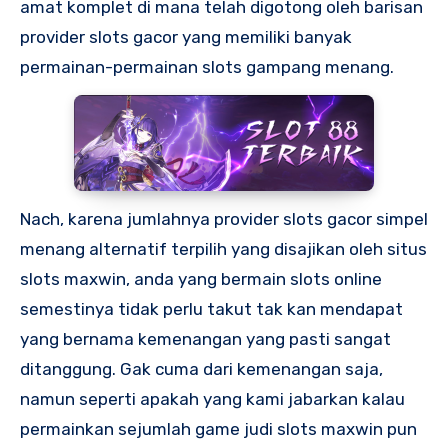
amat komplet di mana telah digotong oleh barisan
provider slots gacor yang memiliki banyak
permainan-permainan slots gampang menang.
Nach, karena jumlahnya provider slots gacor simpel
menang alternatif terpilih yang disajikan oleh situs
slots maxwin, anda yang bermain slots online
semestinya tidak perlu takut tak kan mendapat
yang bernama kemenangan yang pasti sangat
ditanggung. Gak cuma dari kemenangan saja,
namun seperti apakah yang kami jabarkan kalau
permainkan sejumlah game judi slots maxwin pun