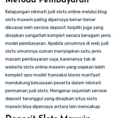
Metoda Pembayaran
Kelapangan nikmati judi slots online melalui blog
slots maxwin paling dipercaya benar-benar
dikuasai oleh service deposit terpilih juga yang
disajikan sangatlah komplet secara beragam jenis
model pembayaran. Apabila umumnya di web judi
slots umumnya cuman menyiapkan satu jenis
macam pembayaran saja, karenanya tak di
website slots online maxwin yang siapkan lebih
komplet opsi model transaksi bisnis manfaat
mendukung keluasaan peserta dalam nikmati
permainan judi slots. Mengenai sejumlah service
deposit terunggul yang disajikan situs slots
maxwin bisa dipercaya antara lain mencakup: