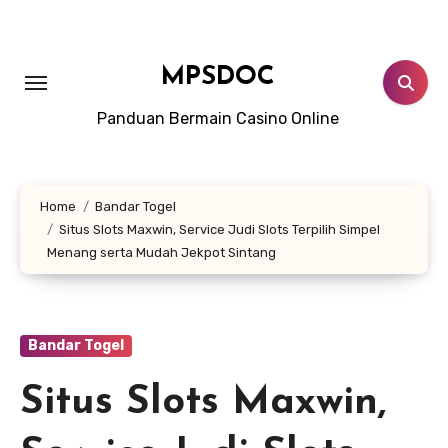
Skip
to
content
MPSDOC
Panduan Bermain Casino Online
Home
Bandar Togel
Situs Slots Maxwin, Service Judi Slots Terpilih Simpel
Menang serta Mudah Jekpot Sintang
Bandar Togel
Situs Slots Maxwin,