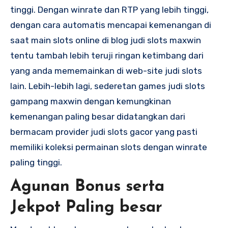
tinggi. Dengan winrate dan RTP yang lebih tinggi,
dengan cara automatis mencapai kemenangan di
saat main slots online di blog judi slots maxwin
tentu tambah lebih teruji ringan ketimbang dari
yang anda mememainkan di web-site judi slots
lain. Lebih-lebih lagi, sederetan games judi slots
gampang maxwin dengan kemungkinan
kemenangan paling besar didatangkan dari
bermacam provider judi slots gacor yang pasti
memiliki koleksi permainan slots dengan winrate
paling tinggi.
Agunan Bonus serta
Jekpot Paling besar