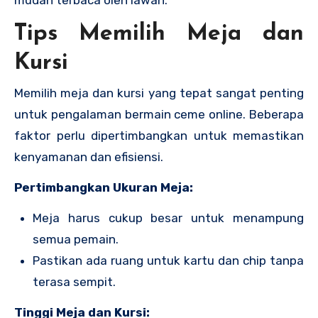
Tips Memilih Meja dan
Kursi
Memilih meja dan kursi yang tepat sangat penting
untuk pengalaman bermain ceme online. Beberapa
faktor perlu dipertimbangkan untuk memastikan
kenyamanan dan efisiensi.
Pertimbangkan Ukuran Meja:
Meja harus cukup besar untuk menampung
semua pemain.
Pastikan ada ruang untuk kartu dan chip tanpa
terasa sempit.
Tinggi Meja dan Kursi: