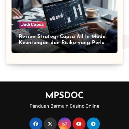
Judi Capsa
Review Strategi Capsa All In Mode:
Keuntungan dan Risiko yang Perlu
Diketahui
MPSDOC
Panduan Bermain Casino Online