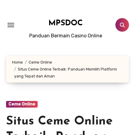
Skip
to
content
MPSDOC
Panduan Bermain Casino Online
Home
Ceme Online
Situs Ceme Online Terbaik: Panduan Memilih Platform
yang Tepat dan Aman
Ceme Online
Situs Ceme Online