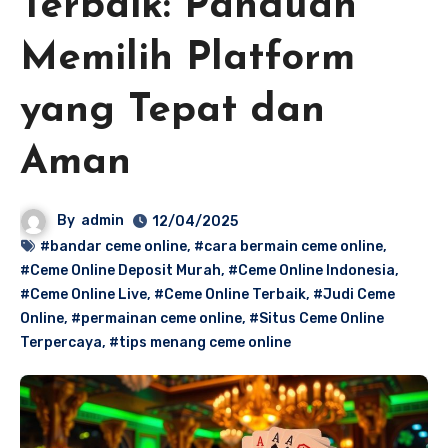
Terbaik: Panduan
Memilih Platform
yang Tepat dan
Aman
By
admin
12/04/2025
#bandar ceme online
,
#cara bermain ceme online
,
#Ceme Online Deposit Murah
,
#Ceme Online Indonesia
,
#Ceme Online Live
,
#Ceme Online Terbaik
,
#Judi Ceme
Online
,
#permainan ceme online
,
#Situs Ceme Online
Terpercaya
,
#tips menang ceme online