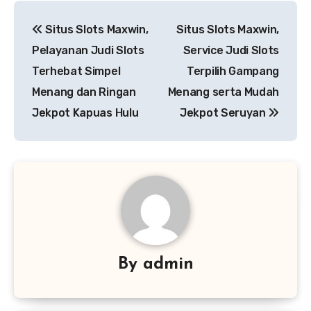
Post
Situs Slots Maxwin,
Situs Slots Maxwin,
navigation
Pelayanan Judi Slots
Service Judi Slots
Terhebat Simpel
Terpilih Gampang
Menang dan Ringan
Menang serta Mudah
Jekpot Kapuas Hulu
Jekpot Seruyan
By
admin