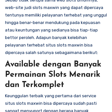
Sebab tidak serupa sama web slots umumnya,
web-site judi slots maxwin yang dapat dipercaya
tentunya memiliki pelayanan terhebat yang unggul
hingga benar-benar mendukung pada kepuasan
atau keuntungan yang sedianya bisa tiap-tiap
bettor peroleh. Adapun banyak kelebihan
pelayanan terhebat situs slots maxwin bisa
dipercaya salah satunya sebagaimana berikut:
Available dengan Banyak
Permainan Slots Menarik
dan Terkomplet
Keunggulan terbaik yang pertama dari service
situs slots maxwin bisa dipercaya sudah pasti
sangat menyuport dengan berapa banyak