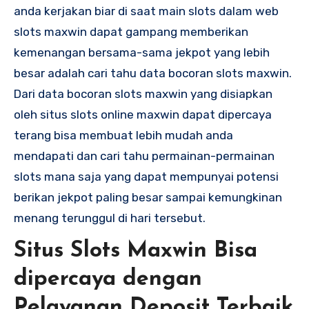
anda kerjakan biar di saat main slots dalam web
slots maxwin dapat gampang memberikan
kemenangan bersama-sama jekpot yang lebih
besar adalah cari tahu data bocoran slots maxwin.
Dari data bocoran slots maxwin yang disiapkan
oleh situs slots online maxwin dapat dipercaya
terang bisa membuat lebih mudah anda
mendapati dan cari tahu permainan-permainan
slots mana saja yang dapat mempunyai potensi
berikan jekpot paling besar sampai kemungkinan
menang terunggul di hari tersebut.
Situs Slots Maxwin Bisa
dipercaya dengan
Pelayanan Deposit Terbaik