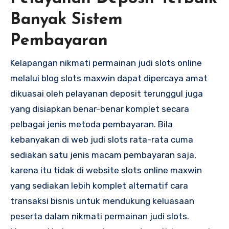
Banyak Sistem
Pembayaran
Kelapangan nikmati permainan judi slots online
melalui blog slots maxwin dapat dipercaya amat
dikuasai oleh pelayanan deposit terunggul juga
yang disiapkan benar-benar komplet secara
pelbagai jenis metoda pembayaran. Bila
kebanyakan di web judi slots rata-rata cuma
sediakan satu jenis macam pembayaran saja,
karena itu tidak di website slots online maxwin
yang sediakan lebih komplet alternatif cara
transaksi bisnis untuk mendukung keluasaan
peserta dalam nikmati permainan judi slots.