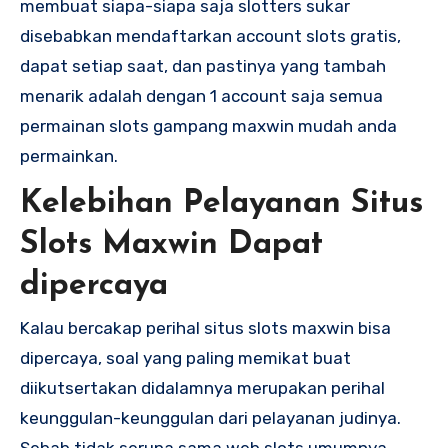
membuat siapa-siapa saja slotters sukar
disebabkan mendaftarkan account slots gratis,
dapat setiap saat, dan pastinya yang tambah
menarik adalah dengan 1 account saja semua
permainan slots gampang maxwin mudah anda
permainkan.
Kelebihan Pelayanan Situs
Slots Maxwin Dapat
dipercaya
Kalau bercakap perihal situs slots maxwin bisa
dipercaya, soal yang paling memikat buat
diikutsertakan didalamnya merupakan perihal
keunggulan-keunggulan dari pelayanan judinya.