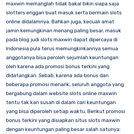
maxwin memanglah tidak bakal bikin siapa saja
slotters enggan buat masuk serta bermain slots
online didalamnya. Bahkan juga, kecuali amat
jamin kemungkinan menang paling besar, masuk
pada blog judi slots maxwin dapat dipercaya di
Indonesia pula terus memungkinkannya semua
anggotanya bisa peroleh sejumlah keuntungan
oleh karena ada promosi bonus terkini yang
didatangkan. Sebab, karena ada bonus dan
beberapa promosi menarik, seluruh anggota yang
bergabung dalam website slots online maxwin
tentu tak kan susah di dalam cari keuntungan
yang bisa diperoleh setiap waktu. Berikut promosi
bonus terkini yang disiapkan situs slots maxwin
dengan keuntungan paling besar salah satunya: