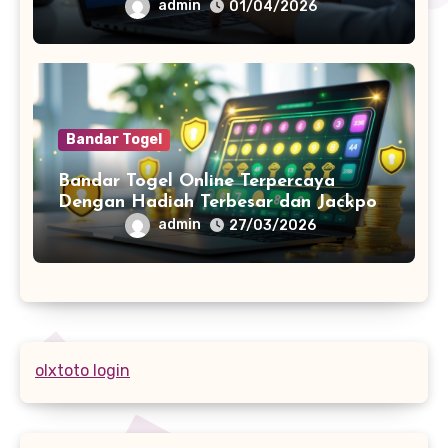
Lengkap untuk Pengalaman Bermain
admin
01/04/2026
Terbaik
Bandar Togel
Bandar Togel Online Terpercaya
Dengan Hadiah Terbesar dan Jackpot
Fantastis untuk Pemain Cerdas
admin
27/03/2026
olxtoto login