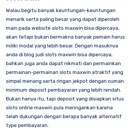
Walau begitu banyak keuntungan-keuntungan
menarik serta paling besar yang dapat diperoleh
main pada website slots maxwin bisa dipercaya,
akan tetapi bukan bermakna banyak pemain harus
miliki modal yang lebih besar. Dengan masuknya
anda di blog judi slots maxwin bisa dipercaya,
bahkan juga anda dapat nikmati dan permainkan
permainan-permainan slots maxwin atraktif yang
simpel menang serta ringan jekpot dengan cuman
minimum deposit pembayaran yang lebih rendah.
Bukan hanya itu, tapi deposit yang disiapkan situs
slots online maxwin pula meringankan karena
telah dukungan dengan berapa banyak alternatif
type pembayaran.