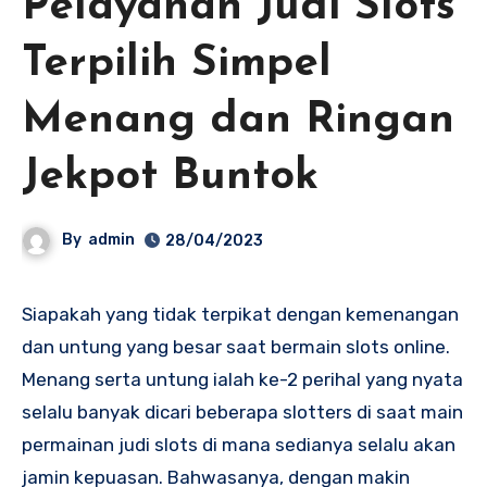
Pelayanan Judi Slots
Terpilih Simpel
Menang dan Ringan
Jekpot Buntok
By
admin
28/04/2023
Siapakah yang tidak terpikat dengan kemenangan
dan untung yang besar saat bermain slots online.
Menang serta untung ialah ke-2 perihal yang nyata
selalu banyak dicari beberapa slotters di saat main
permainan judi slots di mana sedianya selalu akan
jamin kepuasan. Bahwasanya, dengan makin