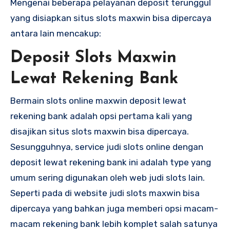
Mengenai beberapa pelayanan deposit terunggul
yang disiapkan situs slots maxwin bisa dipercaya
antara lain mencakup:
Deposit Slots Maxwin
Lewat Rekening Bank
Bermain slots online maxwin deposit lewat
rekening bank adalah opsi pertama kali yang
disajikan situs slots maxwin bisa dipercaya.
Sesungguhnya, service judi slots online dengan
deposit lewat rekening bank ini adalah type yang
umum sering digunakan oleh web judi slots lain.
Seperti pada di website judi slots maxwin bisa
dipercaya yang bahkan juga memberi opsi macam-
macam rekening bank lebih komplet salah satunya