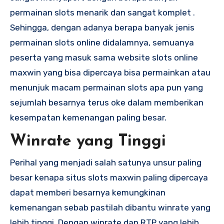
permainan slots menarik dan sangat komplet .
Sehingga, dengan adanya berapa banyak jenis
permainan slots online didalamnya, semuanya
peserta yang masuk sama website slots online
maxwin yang bisa dipercaya bisa permainkan atau
menunjuk macam permainan slots apa pun yang
sejumlah besarnya terus oke dalam memberikan
kesempatan kemenangan paling besar.
Winrate yang Tinggi
Perihal yang menjadi salah satunya unsur paling
besar kenapa situs slots maxwin paling dipercaya
dapat memberi besarnya kemungkinan
kemenangan sebab pastilah dibantu winrate yang
lebih tinggi. Dengan winrate dan RTP yang lebih