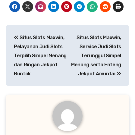
Post
Situs Slots Maxwin,
Situs Slots Maxwin,
navigation
Pelayanan Judi Slots
Service Judi Slots
Terpilih Simpel Menang
Terunggul Simpel
dan Ringan Jekpot
Menang serta Enteng
Buntok
Jekpot Amuntai