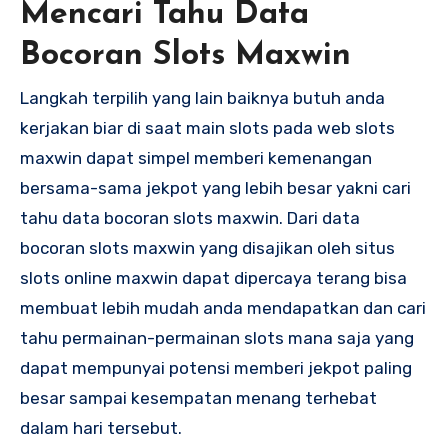
Mencari Tahu Data
Bocoran Slots Maxwin
Langkah terpilih yang lain baiknya butuh anda
kerjakan biar di saat main slots pada web slots
maxwin dapat simpel memberi kemenangan
bersama-sama jekpot yang lebih besar yakni cari
tahu data bocoran slots maxwin. Dari data
bocoran slots maxwin yang disajikan oleh situs
slots online maxwin dapat dipercaya terang bisa
membuat lebih mudah anda mendapatkan dan cari
tahu permainan-permainan slots mana saja yang
dapat mempunyai potensi memberi jekpot paling
besar sampai kesempatan menang terhebat
dalam hari tersebut.