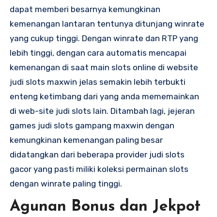
dapat memberi besarnya kemungkinan
kemenangan lantaran tentunya ditunjang winrate
yang cukup tinggi. Dengan winrate dan RTP yang
lebih tinggi, dengan cara automatis mencapai
kemenangan di saat main slots online di website
judi slots maxwin jelas semakin lebih terbukti
enteng ketimbang dari yang anda mememainkan
di web-site judi slots lain. Ditambah lagi, jejeran
games judi slots gampang maxwin dengan
kemungkinan kemenangan paling besar
didatangkan dari beberapa provider judi slots
gacor yang pasti miliki koleksi permainan slots
dengan winrate paling tinggi.
Agunan Bonus dan Jekpot