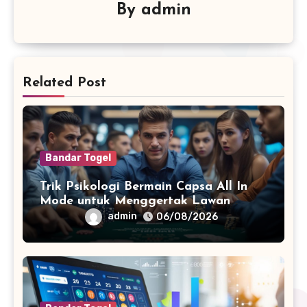
By
admin
Related Post
Bandar Togel
Trik Psikologi Bermain Capsa All In
Mode untuk Menggertak Lawan
dengan Efektif
admin
06/08/2026