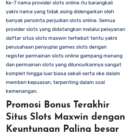
Ke-7 nama provider slots online itu barangkali
yakni nama yang tidak asing didengarkan oleh
banyak pencinta perjudian slots online. Semua
provider slots yang didatangkan melalui pelayanan
daftar situs slots maxwin terhebat tentu yakni
perusahaan penyuplai games slots dengan
register permainan slots online gampang menang
dan permainan slots yang diluncurkannya sangat
komplet hingga luar biasa sekali serta oke dalam
memberi kepuasan, terpenting dalam soal
kemenangan.
Promosi Bonus Terakhir
Situs Slots Maxwin dengan
Keuntungan Paling besar