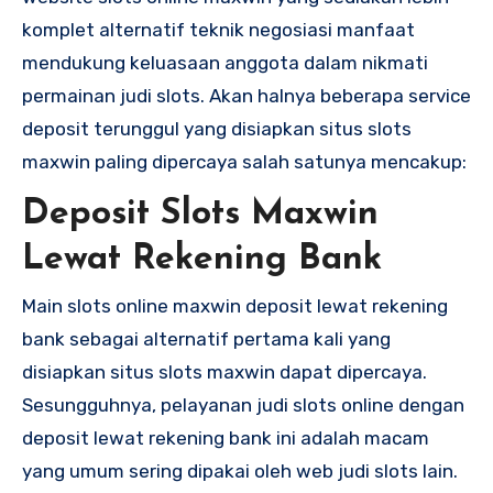
komplet alternatif teknik negosiasi manfaat
mendukung keluasaan anggota dalam nikmati
permainan judi slots. Akan halnya beberapa service
deposit terunggul yang disiapkan situs slots
maxwin paling dipercaya salah satunya mencakup:
Deposit Slots Maxwin
Lewat Rekening Bank
Main slots online maxwin deposit lewat rekening
bank sebagai alternatif pertama kali yang
disiapkan situs slots maxwin dapat dipercaya.
Sesungguhnya, pelayanan judi slots online dengan
deposit lewat rekening bank ini adalah macam
yang umum sering dipakai oleh web judi slots lain.