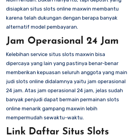
disiapkan situs slots online maxwin membantu
karena telah dukungan dengan berapa banyak
alternatif model pembayaran.
Jam Operasional 24 Jam
Kelebihan service situs slots maxwin bisa
dipercaya yang lain yang pastinya benar-benar
memberikan kepuasan seluruh anggota yang main
judi slots online didalamnya yaitu jam operasional
24 jam. Atas jam operasional 24 jam, jelas sudah
banyak penjudi dapat bermain permainan slots
online menarik gampang maxwin lebih
mempermudah sewaktu-waktu.
Link Daftar Situs Slots