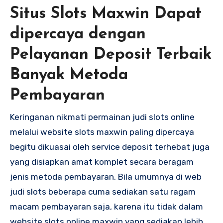
Situs Slots Maxwin Dapat
dipercaya dengan
Pelayanan Deposit Terbaik
Banyak Metoda
Pembayaran
Keringanan nikmati permainan judi slots online
melalui website slots maxwin paling dipercaya
begitu dikuasai oleh service deposit terhebat juga
yang disiapkan amat komplet secara beragam
jenis metoda pembayaran. Bila umumnya di web
judi slots beberapa cuma sediakan satu ragam
macam pembayaran saja, karena itu tidak dalam
website slots online maxwin yang sediakan lebih