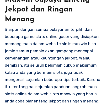
Jekpot dan Ringan
Menang
Biarpun dengan semua pelayanan terpilih dan
beberapa game slots online gacor yang disiapkan,
memang main dalam website slots maxwin bisa
jamin semua pemain akan gampang mencapai
kemenangan atau keuntungan jekpot. Walau
demikian, itu seluruh belumlah cukup maksimum
kalau anda yang bermain slots juga tidak
mengenali sejumlah beberapa tips terbaik. Karena
itu, tentang hal sejumlah panduan langkah main
slots online dalam web slots maxwin yang harus
anda coba biar enteng jekpot dan ringan menang,