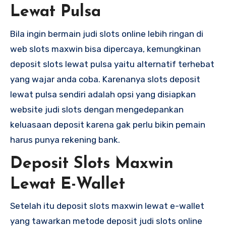
Lewat Pulsa
Bila ingin bermain judi slots online lebih ringan di
web slots maxwin bisa dipercaya, kemungkinan
deposit slots lewat pulsa yaitu alternatif terhebat
yang wajar anda coba. Karenanya slots deposit
lewat pulsa sendiri adalah opsi yang disiapkan
website judi slots dengan mengedepankan
keluasaan deposit karena gak perlu bikin pemain
harus punya rekening bank.
Deposit Slots Maxwin
Lewat E-Wallet
Setelah itu deposit slots maxwin lewat e-wallet
yang tawarkan metode deposit judi slots online