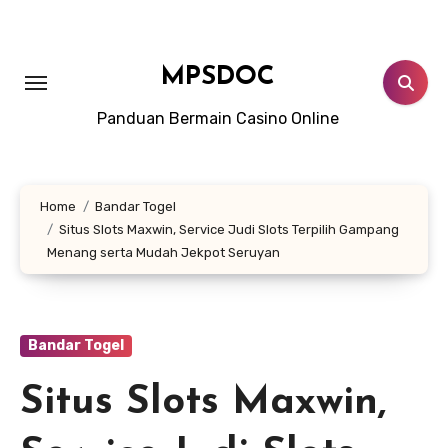
Skip
to
content
MPSDOC
Panduan Bermain Casino Online
Home
Bandar Togel
Situs Slots Maxwin, Service Judi Slots Terpilih Gampang
Menang serta Mudah Jekpot Seruyan
Bandar Togel
Situs Slots Maxwin,