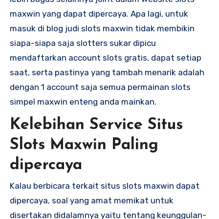
maxwin yang dapat dipercaya. Apa lagi, untuk
masuk di blog judi slots maxwin tidak membikin
siapa-siapa saja slotters sukar dipicu
mendaftarkan account slots gratis, dapat setiap
saat, serta pastinya yang tambah menarik adalah
dengan 1 account saja semua permainan slots
simpel maxwin enteng anda mainkan.
Kelebihan Service Situs
Slots Maxwin Paling
dipercaya
Kalau berbicara terkait situs slots maxwin dapat
dipercaya, soal yang amat memikat untuk
disertakan didalamnya yaitu tentang keunggulan-